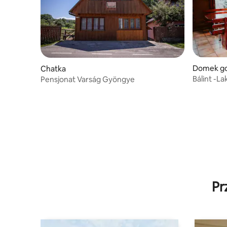
Domek go
Chatka
Bálint -La
Pensjonat Varság Gyöngye
Pr