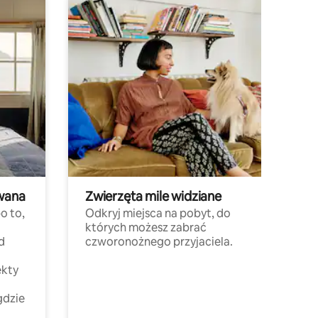
wana
Zwierzęta mile widziane
o to,
Odkryj miejsca na pobyt, do
których możesz zabrać
d
czworonożnego przyjaciela.
ekty
gdzie