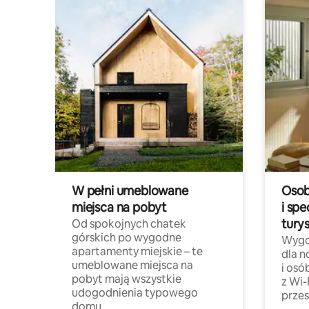
W pełni umeblowane
Osob
miejsca na pobyt
i spe
tury
Od spokojnych chatek
górskich po wygodne
Wygo
apartamenty miejskie – te
dla 
umeblowane miejsca na
i osó
pobyt mają wszystkie
z Wi-
udogodnienia typowego
przes
domu.