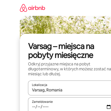
Przejdź
do
treści
Varsag – miejsca na
pobyty miesięczne
Odkryj przyjazne miejsca na pobyt
długoterminowy, w których możesz zostać n
miesiąc lub dłużej.
Lokalizacja
Gdy wyniki będą dostępne, możesz poruszać się p
Zameldowanie