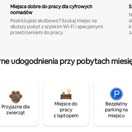
Miejsca dobre do pracy dla cyfrowych
S
nomadów
N
Podróżujesz służbowo? Szukaj miejsc na
d
dłuższy pobyt z szybkim Wi-Fi i specjalnymi
k
przestrzeniami do pracy.
z
rne udogodnienia przy pobytach miesi
Miejsce do
Bezpłatny
Przyjazne dla
pracy
parking na
zwierząt
z laptopem
miejscu