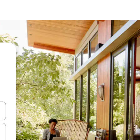
a
o nich za pomocą klawiszy strzałek w górę i w dół lub przeglądać j