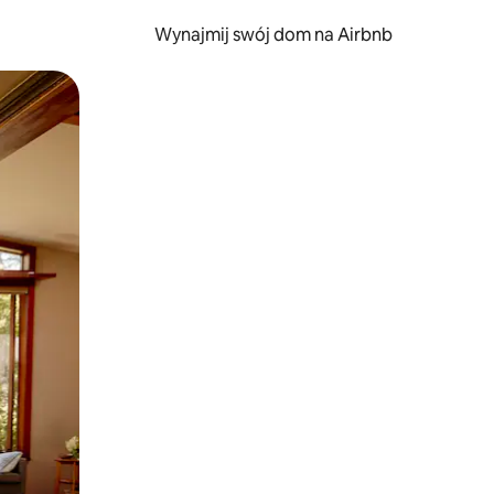
Wynajmij swój dom na Airbnb
e za pomocą gestów dotykowych lub przesuwania.