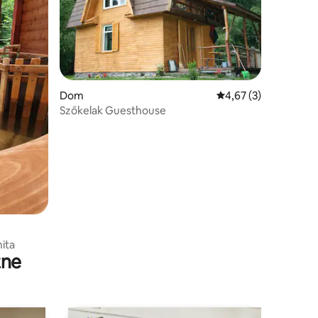
Dom
Średnia ocena: 4,67 na
4,67 (3)
Szőkelak Guesthouse
ita
zne