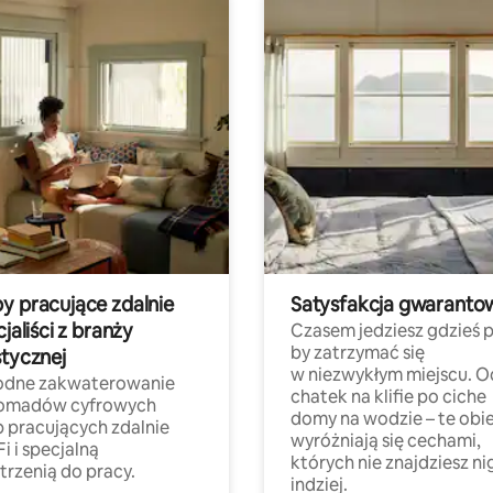
y pracujące zdalnie
Satysfakcja gwaranto
cjaliści z branży
Czasem jedziesz gdzieś p
by zatrzymać się
stycznej
w niezwykłym miejscu. O
dne zakwaterowanie
chatek na klifie po ciche
nomadów cyfrowych
domy na wodzie – te obi
b pracujących zdalnie
wyróżniają się cechami,
Fi i specjalną
których nie znajdziesz ni
trzenią do pracy.
indziej.