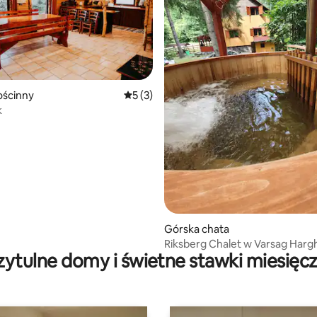
ścinny
Średnia ocena: 5 na 5, liczba recenzji: 3
5 (3)
k
Górska chata
Riksberg Chalet w Varsag Hargh
zytulne domy i świetne stawki miesięc