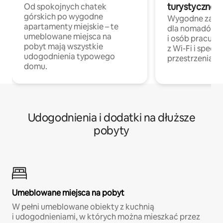
turystycznej
Od spokojnych chatek
górskich po wygodne
Wygodne zakw
apartamenty miejskie – te
dla nomadów 
umeblowane miejsca na
i osób pracując
pobyt mają wszystkie
z Wi-Fi i specja
udogodnienia typowego
przestrzenią do
domu.
Udogodnienia i dodatki na dłuższe
pobyty
Umeblowane miejsca na pobyt
W pełni umeblowane obiekty z kuchnią
i udogodnieniami, w których można mieszkać przez