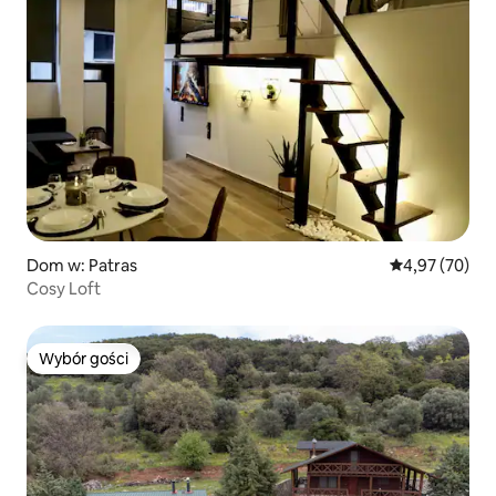
Dom w: Patras
Średnia ocena:
4,97 (70)
Cosy Loft
Wybór gości
Wybór gości