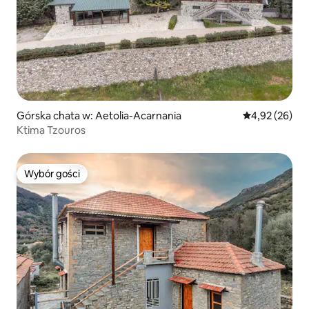
Górska chata w: Aetolia-Acarnania
Średnia ocena:
4,92 (26)
Ktima Tzouros
Wybór gości
Wybór gości