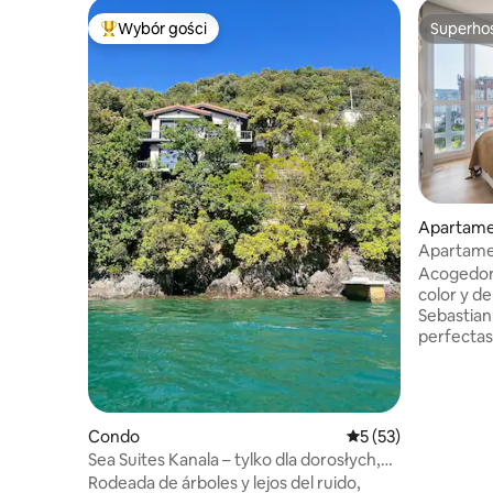
Wybór gości
Superho
Najpopularniejsze z kategorii Wybór gości
Superho
Apartam
Apartame
studio La
Acogedor 
color y de
Sebastian. Vist
perfectas
espaciosa
salón com
cómodo y
abierta c
Condo
Średnia ocena: 5 na 
5 (53)
necesario
Sea Suites Kanala – tylko dla dorosłych,
Cuarto de
Sea suites ii
Rodeada de árboles y lejos del ruido,
espacio of