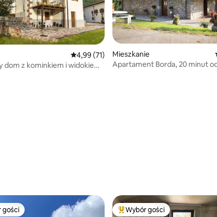
Mieszkanie
Średnia ocena: 4,99 na 5, liczba recenzji: 71
4,99 (71)
Apartament Borda, 20 minut o
y dom z kominkiem i widokiem
, liczba recenzji: 66
Sebastian
 gości
Wybór gości
arniejsze z kategorii Wybór gości
Najpopularniejsze z kategorii 