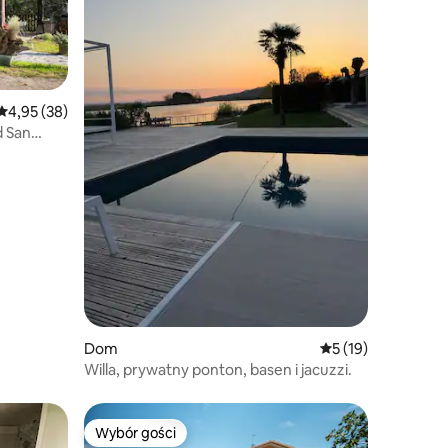
Średnia ocena: 4,95 na 5, liczba recenzji: 38
4,95 (38)
d San
Dom
Średnia ocena: 5 na
5 (19)
Willa, prywatny ponton, basen i jacuzzi.
Wybór gości
Wybór gości
Wybór gości