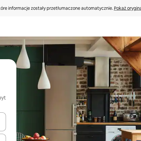
tóre informacje zostały przetłumaczone automatycznie. 
Pokaż orygina
byt
o nich za pomocą klawiszy strzałek w górę i w dół lub przeglądać j