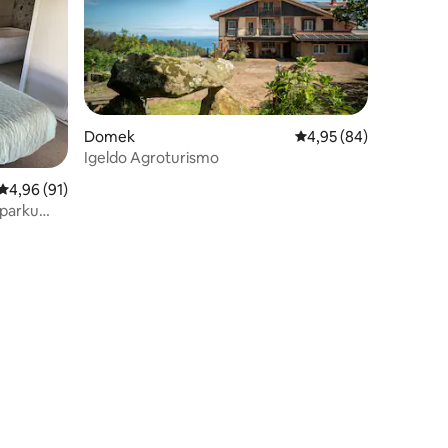
Domek
Średnia ocena: 4,95 na 
4,95 (84)
Igeldo Agroturismo
Średnia ocena: 4,96 na 5, liczba recenzji: 91
4,96 (91)
 parku