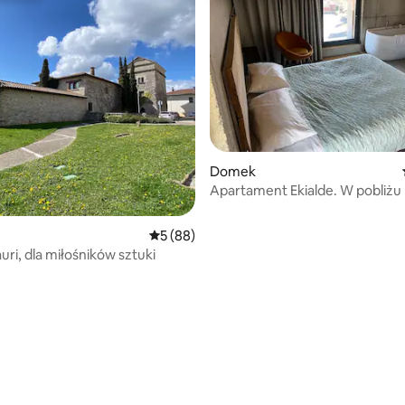
Domek
Apartament Ekialde. W pobliżu
Aralar.
Średnia ocena: 5 na 5, liczba recenzji: 88
5 (88)
uri, dla miłośników sztuki
5, liczba recenzji: 75