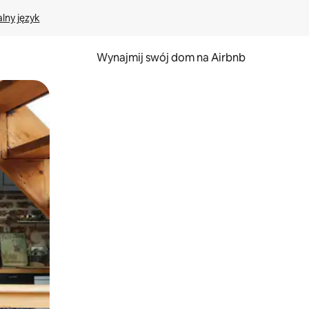
lny język
Wynajmij swój dom na Airbnb
e za pomocą gestów dotykowych lub przesuwania.