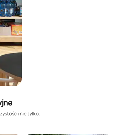
yjne
ystość i nie tylko.