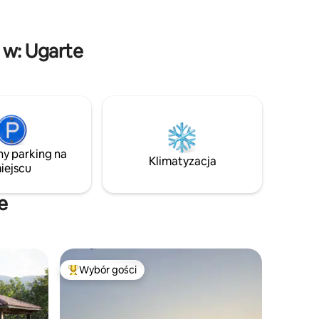
obliżu •
INTERNET. Ale jeśli chcesz, możesz
poprosić o rozłąkę, aby cieszyć się 100%
miejsce na
spokojem i relaksem.
 w: Ugarte
ny parking na
Klimatyzacja
iejscu
e
Wybór gości
Najpopularniejsze z kategorii Wybór gości