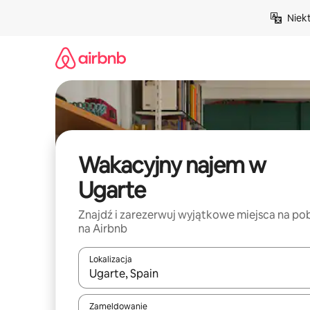
Przejdź
Niek
do
treści
Wakacyjny najem w
Ugarte
Znajdź i zarezerwuj wyjątkowe miejsca na po
na Airbnb
Lokalizacja
Gdy wyniki będą dostępne, możesz poruszać się p
Zameldowanie