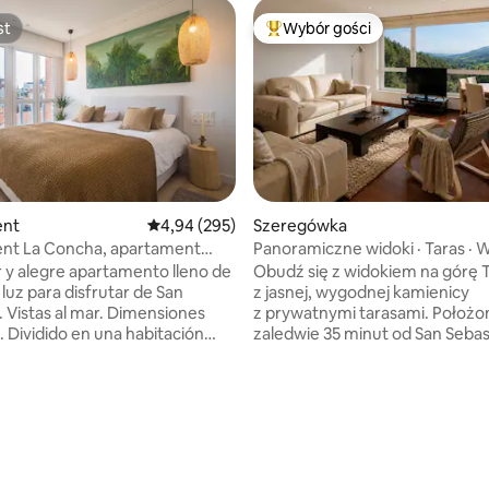
st
Wybór gości
st
Najpopularniejsze z kategorii 
ent
Średnia ocena: 4,94 na 5, liczba recenzji: 295
4,94 (295)
Szeregówka
nt La Concha, apartament
Panoramiczne widoki · Taras · 
 Concha
San Sebastián
y alegre apartamento lleno de
Obudź się z widokiem na górę T
 luz para disfrutar de San
z jasnej, wygodnej kamienicy
as al mar. Dimensiones
z prywatnymi tarasami. Położone
. Dividido en una habitación
zaledwie 35 minut od San Sebast
 y con buenos armarios, un
to doskonała baza wypadowa d
edor amplio con un sofá super
przyrody, relaksu, gastronomii
 cuadros modernos, una cocina
i jednodniowych wycieczek po 
on todos los electrodomésticos
Basków. Położony w spokojnej okolicy
5, liczba recenzji: 53
s y de las primeras marcas.
Goierri, z łatwym dojazdem do
 baño grande, gran ducha,
Sebastián, Bilbao, Vitorii i Pampe
fice para la lavadora y el termo
Prywatne tarasy • Widoki na Tx