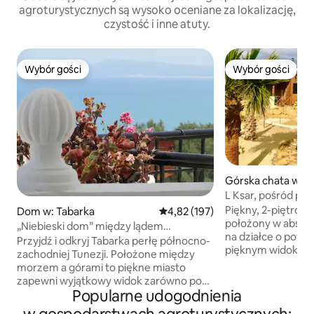
agroturystycznych są wysoko oceniane za lokalizację,
czystość i inne atuty.
Wybór gości
Wybór gości
Wybór gości
Wybór gości
Górska chata w:
L Ksar, pośród pię
Piękny, 2-piętro
Dom w: Tabarka
Średnia ocena: 4,82 na 5, liczba 
4,82 (197)
położony w absolu
„Niebieski dom” między lądem
na działce o powie
a morzem
Przyjdź i odkryj Tabarka perłę północno-
pięknym widokiem. Jest idealny 
zachodniej Tunezji. Położone między
małej grupy przyjac
morzem a górami to piękne miasto
lub rodziny. Idealny dla osób
zapewni wyjątkowy widok zarówno pod
poszukujących sp
Popularne udogodnienia
względem geograficznym, jak i
jest nad małym je
społeczno-kulturowym. W tym celu