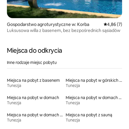
Gospodarstwo agroturystyczne w: Korba
Średnia ocena
4,86 (7)
Luksusowa willa z basenem, bez bezpośrednich sąsiadów
Miejsca do odkrycia
Inne rodzaje miejsc pobytu
Miejsca na pobyt z basenem
Miejsca na pobyt w górskich chatach
Tunezja
Tunezja
Miejsca na pobyt w domach
Miejsca na pobyt w domach wakacyjnych
Tunezja
Tunezja
Miejsca na pobyt w domach ziemnych
Miejsca na pobyt z sauną
Tunezja
Tunezja