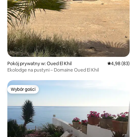
Pokój prywatny w: Oued El Khil
Średnia ocena:
4,98 (83)
Ekolodge na pustyni – Domaine Oued El Khil
Wybór gości
Wybór gości