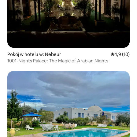
Pokój w hotelu w: Nebeur
Średnia ocena
4,9 (10)
1001-Nights Palace: The Magic of Arabian Nights