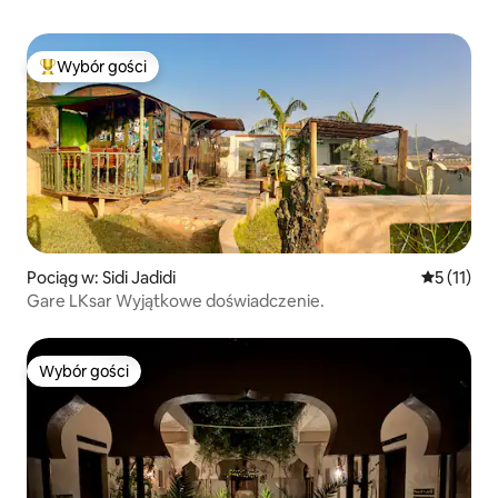
Wybór gości
Najpopularniejsze z kategorii Wybór gości
Pociąg w: Sidi Jadidi
Średnia oc
5 (11)
Gare LKsar Wyjątkowe doświadczenie.
Wybór gości
Wybór gości