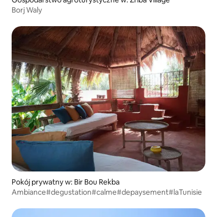
Borj Waly
Pokój prywatny w: Bir Bou Rekba
Ambiance#degustation#calme#depaysement#laTunisie