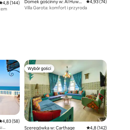
Domek gościnny w: Al Huwari
Średnia ocena: 4,93 na 
4,93 (74)
Średnia ocena: 4,8 na 5, liczba recenzji: 144
4,8 (144)
yah
Villa Garota: komfort i przyroda
rzem
Wybór gości
Wybór gości
Średnia ocena: 4,83 na 5, liczba recenzji: 58
4,83 (58)
hu
Szeregówka w: Carthage
Średnia ocena: 4,8 na 5
4,8 (142)