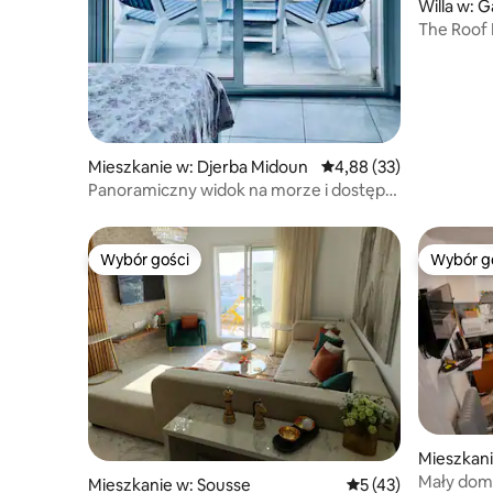
Willa w:
The Roof
Mieszkanie w: Djerba Midoun
Średnia ocena: 4,88 na 
4,88 (33)
Panoramiczny widok na morze i dostęp
do plaży – Dar Naima
Wybór gości
Wybór g
Wybór gości
Wybór g
Mieszkani
Mały dom
Mieszkanie w: Sousse
Średnia ocena: 5 na 
5 (43)