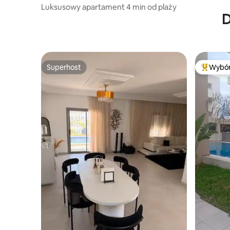
w samym s
Luksusowy apartament 4 min od plaży
D
Superhost
Wybór
Superhost
Najpopul