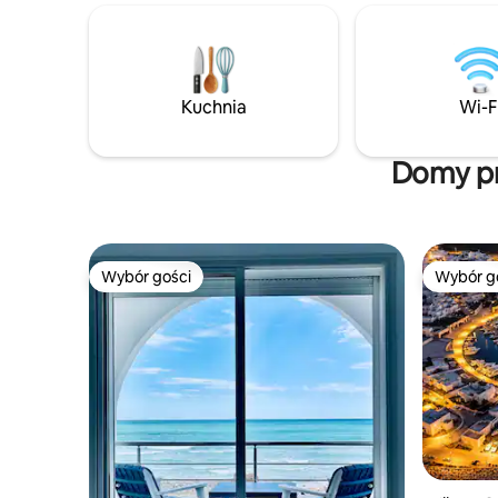
łazienkę z prysznicem i toaletą, ekspres
jak kawiar
do kawy Nespresso, czajnik i lodówkę.
spożywcze
Wynajem 2 wioseł, 1 3-osobowego kajaka
kolejowa..
i rezerwacja miejsca do grillowania
m, teatr 
z widokiem na morze, aby spędzić
muzeów i 
Kuchnia
Wi-F
niezapomniane chwile.
Said.
Domy pr
Wybór gości
Wybór g
Wybór gości
Wybór g