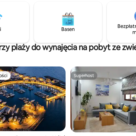
nie, restauracje, sklepy
kawiarnie, restauracje, superm
, supermarket, stacja
apteka i suk. Daj się uwieść w
. Plaża 100 m, port punicki 200
charakterowi tego miejsca i prz
rzymski 200 m, w pobliżu
autentyczne doświadczenie w
Bezpłat
zabytków, 1,5 km od Sidi Bou
sercu Sidi Bou Said.
i
Basen
m
zy plaży do wynajęcia na pobyt ze zwi
ości
Superhost
ości
Superhost