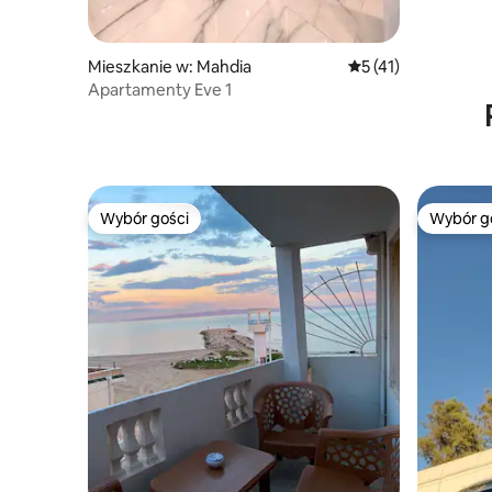
Mieszkanie w: Mahdia
Średnia ocena: 5 na 
5 (41)
Apartamenty Eve 1
Wybór gości
Wybór g
Wybór gości
Wybór g