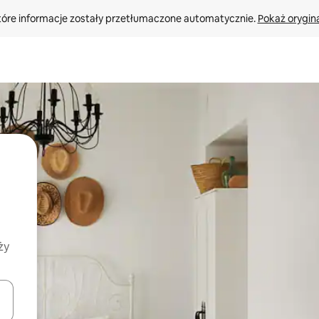
tóre informacje zostały przetłumaczone automatycznie. 
Pokaż orygina
ży
o nich za pomocą klawiszy strzałek w górę i w dół lub przeglądać j