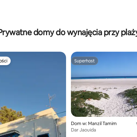
5, liczba recenzji: 41
Prywatne domy do wynajęcia przy plaż
ości
Superhost
ości
Superhost
Dom w: Manzil Tamim
Dar Jaouida