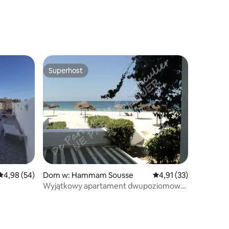
Superhost
Wybór gości
Superhost
Średnia ocena: 4,98 na 5, liczba recenzji: 54
4,98 (54)
Dom w: Hammam Sousse
Średnia ocena: 4,91 na 
4,91 (33)
Wyjątkowy apartament dwupoziomowy
tuż przy wodzie