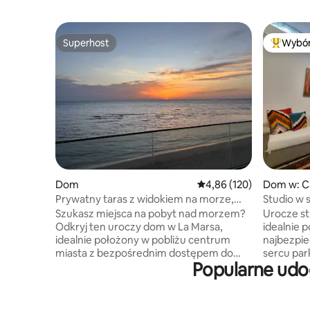
Superhost
Wybór
Superhost
Najpopul
Dom
Średnia ocena: 4,86 na 5
4,86 (120)
Dom w: C
Prywatny taras z widokiem na morze,
Studio w 
bezpośredni dostęp do plaży
archeolog
Szukasz miejsca na pobyt nad morzem?
Urocze s
Odkryj ten uroczy dom w La Marsa,
idealnie 
idealnie położony w pobliżu centrum
najbezpie
miasta z bezpośrednim dostępem do
sercu par
Popularne udo
plaży. W pełni klimatyzowane dla Twojej
Posiada ni
wygody, obejmuje przestronną sypialnię,
salonu, 
przytulny salon, aneks kuchenny,
sypialni, 
kuchenkę mikrofalową, telewizor,
pobliżu w