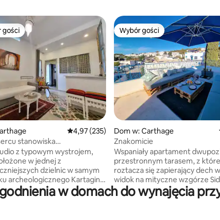
 gości
Wybór gości
arniejsze z kategorii Wybór gości
Wybór gości
, liczba recenzji: 120
arthage
Średnia ocena: 4,97 na 5, liczba recenzji: 235
4,97 (235)
Dom w: Carthage
sercu stanowiska
Znakomicie
icznego Kartagina
tudio z typowym wystrojem,
Wspaniały apartament dwupo
położone w jednej z
przestronnym tarasem, z któr
czniejszych dzielnic w samym
roztacza się zapierający dech w
ku archeologicznego Kartagina.
widok na mityczne wzgórze Sidi
godnienia w domach do wynajęcia przy 
ezależne wejście, składa się z
Położone kilka kroków od depta
małego aneksu kuchennego,
to idealne miejsce na wakacje. Bezpłatne
łazienki z wanną, znajduje się w
miejsce parkingowe jest dostę
szystkich udogodnień, takich
przed domem. W pobliżu znajdują się