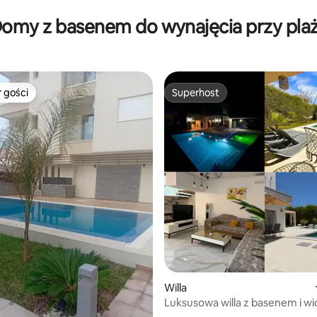
ercu plaży La Marsa!
i widokiem na morze – 2 minuty
omy z basenem do wynajęcia przy pla
 gości
Superhost
arniejsze z kategorii Wybór gości
Superhost
Willa
Luksusowa willa z basenem i w
morze na Dżerbie