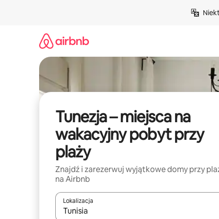
Przejdź
Niek
do
treści
Tunezja – miejsca na
wakacyjny pobyt przy
plaży
Znajdź i zarezerwuj wyjątkowe domy przy pla
na Airbnb
Lokalizacja
Gdy wyniki będą dostępne, możesz poruszać się p