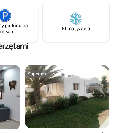
arket,
wyposażony, sprawia wrażenie
yjątkowemu
prawdziwego domu. Dzięki dwóm
eżyj
eleganckim sypialniom i świetnej
 samym
lokalizacji ten dom łączy w sobie luksus,
ny parking na
komfort i spokój, które zapewnią
Klimatyzacja
iejscu
niezapomniany pobyt.
erzętami
Superhost
Superhost