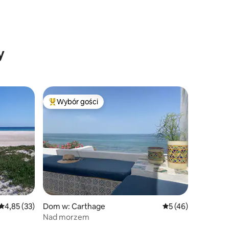
y
Wybór gości
Najpopularniejsze z kategorii Wybór gości
Średnia ocena: 4,85 na 5, liczba recenzji: 33
4,85 (33)
Dom w: Carthage
Średnia ocena: 5 na 
5 (46)
Nad morzem