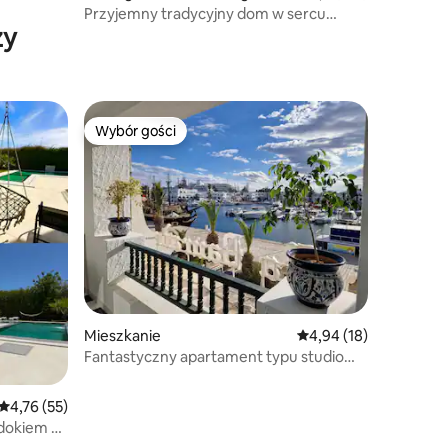
 od plaży
Przyjemny tradycyjny dom w sercu
ży
dzielnicy Marsa
Wybór gości
Wybór gości
Mieszkanie
Średnia ocena: 4,94 na 
4,94 (18)
Fantastyczny apartament typu studio
w Kantaoui
Średnia ocena: 4,76 na 5, liczba recenzji: 55
4,76 (55)
idokiem na