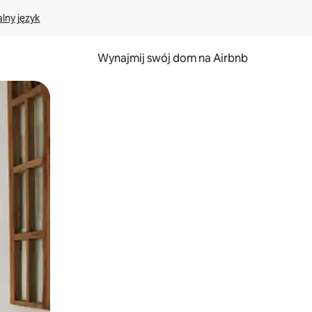
lny język
Wynajmij swój dom na Airbnb
e za pomocą gestów dotykowych lub przesuwania.