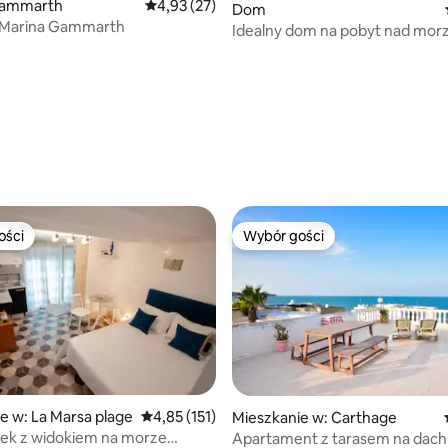
 Gammarth
Średnia ocena: 4,93 na 5, liczba recenzji: 27
4,93 (27)
Dom
 Marina Gammarth
Idealny dom na pobyt nad mo
5, liczba recenzji: 33
ości
Wybór gości
ości
Wybór gości
e w: La Marsa plage
Średnia ocena: 4,85 na 5, liczba recenzji: 151
4,85 (151)
Mieszkanie w: Carthage
ek z widokiem na morze
Apartament z tarasem na dac
5, liczba recenzji: 43