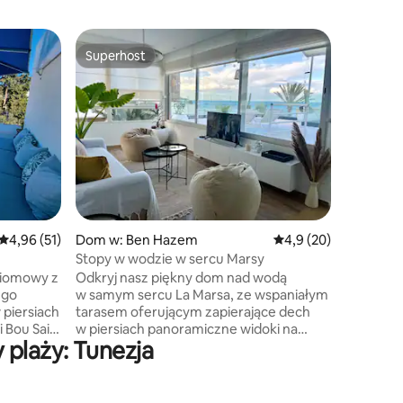
Dom w: L
Superhost
Wybór
Superhost
Najpopu
Marsa Co
w odległ
Zatrzymaj
pożądany
dzielnic
mniej ni
Prosty, 
(bez sch
i prywa
(granat, 
hamakiem 
Średnia ocena: 4,96 na 5, liczba recenzji: 51
4,96 (51)
Dom w: Ben Hazem
Średnia ocena: 4,9 na 
4,9 (20)
baza dla
pracujący
Stopy w wodzie w sercu Marsy
rodziny, 
ziomowy z
Odkryj nasz piękny dom nad wodą
Kartaginą
ego
w samym sercu La Marsa, ze wspaniałym
 piersiach
tarasem oferującym zapierające dech
 Bou Said.
w piersiach panoramiczne widoki na
plaży: Tunezja
ka wioski,
morze. Salon, w pełni przeszklony,
pozwala cieszyć się tym zapierającym
pne tuż
dech w piersiach widokiem przez cały
czas. Pięknie urządzony i w pełni