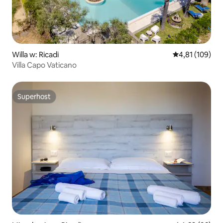
Willa w: Ricadi
Średnia ocena: 
4,81 (109)
Villa Capo Vaticano
Superhost
Superhost