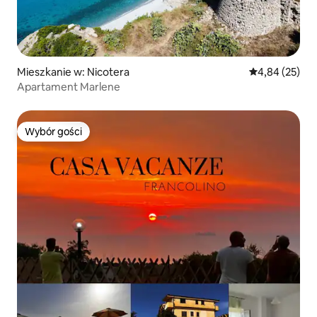
Mieszkanie w: Nicotera
Średnia ocena:
4,84 (25)
Apartament Marlene
Wybór gości
Wybór gości