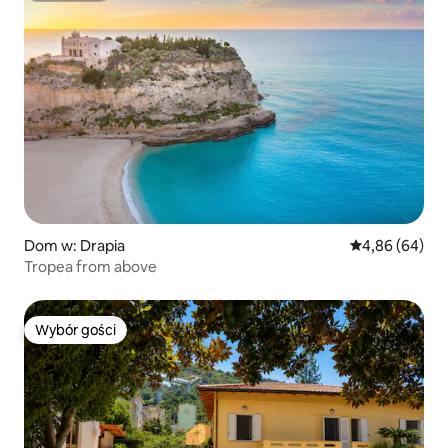
Dom w: Drapia
Średnia ocena:
4,86 (64)
Tropea from above
Wybór gości
Wybór gości