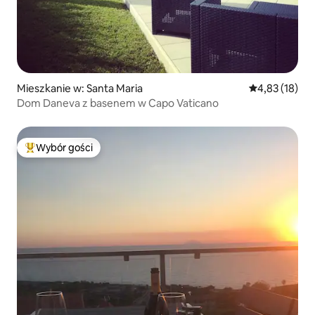
Mieszkanie w: Santa Maria
Średnia ocena:
4,83 (18)
Dom Daneva z basenem w Capo Vaticano
Wybór gości
Najpopularniejsze z kategorii Wybór gości