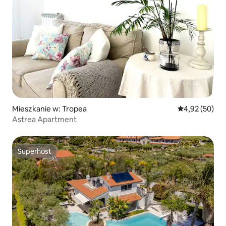
Mieszkanie w: Tropea
Średnia ocena:
4,92 (50)
Astrea Apartment
Superhost
Superhost