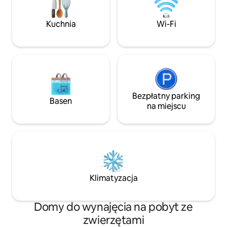
duży taras z widokiem na morze,
klimatyzacja. Przed domem urokliwa
Kuchnia
Wi-Fi
plaża z barem, doskonałą restauracją,
parasolami. Lotnisko 15 km Stacja
kolejowa 150 metrów Tropea 17 km
Przystań na Wyspy Liparyjskie 3 km
Bezpłatny parking
Basen
na miejscu
Klimatyzacja
Domy do wynajęcia na pobyt ze
zwierzętami