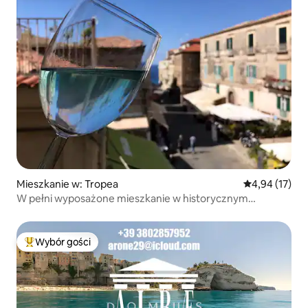
Mieszkanie w: Tropea
Średnia ocena:
4,94 (17)
W pełni wyposażone mieszkanie w historycznym
centrum
Wybór gości
Najpopularniejsze z kategorii Wybór gości