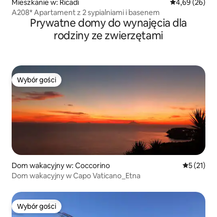
Mieszkanie w: Ricadi
Średnia ocena:
4,69 (26)
A208* Apartament z 2 sypialniami i basenem
Prywatne domy do wynajęcia dla
rodziny ze zwierzętami
Wybór gości
Wybór gości
Dom wakacyjny w: Coccorino
Średnia oce
5 (21)
Dom wakacyjny w Capo Vaticano_Etna
Wybór gości
Wybór gości