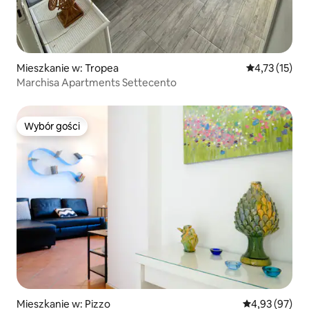
Mieszkanie w: Tropea
Średnia ocena:
4,73 (15)
Marchisa Apartments Settecento
Wybór gości
Wybór gości
Mieszkanie w: Pizzo
Średnia ocena:
4,93 (97)