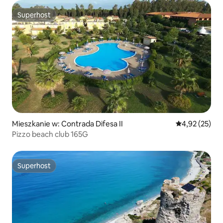
Superhost
Superhost
Mieszkanie w: Contrada Difesa II
Średnia ocena:
4,92 (25)
Pizzo beach club 165G
Superhost
Superhost