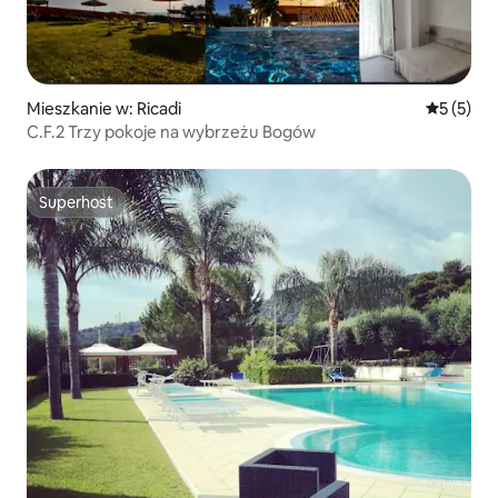
Mieszkanie w: Ricadi
Średnia oc
5 (5)
C.F.2 Trzy pokoje na wybrzeżu Bogów
Superhost
Superhost