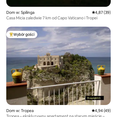
Dom w: Spilinga
Średnia ocena:
4,87 (39)
Casa Micia zaledwie 7 km od Capo Vaticano i Tropei
Wybór gości
Najpopularniejsze z kategorii Wybór gości
Dom w: Tropea
Średnia ocena:
4,94 (49)
Tropea – ekskluzywny apartament na starym mieście –