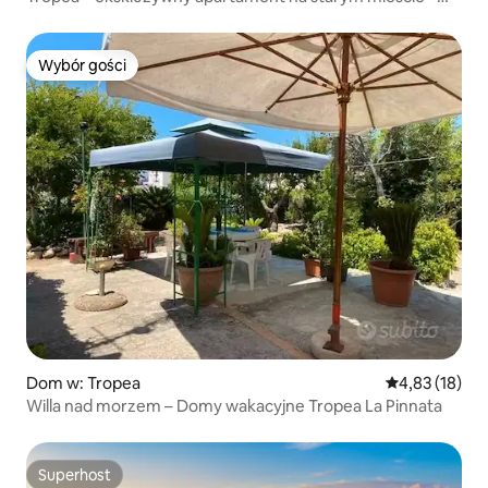
Est
Wybór gości
Wybór gości
Dom w: Tropea
Średnia ocena:
4,83 (18)
Willa nad morzem – Domy wakacyjne Tropea La Pinnata
Superhost
Superhost