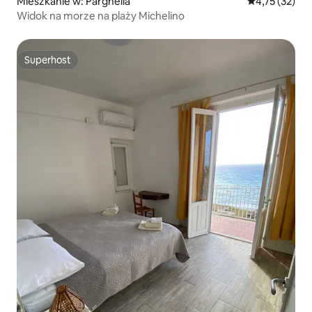
Mieszkanie w: Parghelia
Średnia ocena:
4,75 (32)
Widok na morze na plaży Michelino
Superhost
Superhost