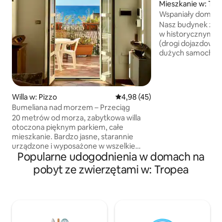
Mieszkanie w: Tro
Wspaniały dom w 
widokiem na mor
Nasz budynek znaj
w historycznym ce
(drogi dojazdowe 
dużych samochodó
dech w piersiach”
bezpośrednio na 
Marina dell'Isola 
Dom ma kamienne 
Willa w: Pizzo
Średnia ocena: 4,98 na 5, liczba
4,98 (45)
łukami i belkami. C
Bumeliana nad morzem – Przeciąg
w odległości krót
20 metrów od morza, zabytkowa willa
głównej ulicy, ka
otoczona pięknym parkiem, całe
prowadzących na plażę
mieszkanie. Bardzo jasne, starannie
miejski nie jest w
urządzone i wyposażone w wszelkie
w wysokości 1,5 e
Popularne udogodnienia w domach na
udogodnienia, bardzo duże i jasne
jest płatna gotówk
pokoje, wysokie sufity. Krystalicznie
pobyt ze zwierzętami w: Tropea
czyste morze, łatwo dostępne,
zapierające dech w piersiach widoki na
Stromboli. Dwie sypialnie z łóżkiem
małżeńskim, jedna sypialnia z dwoma
łóżkami pojedynczymi, dwie łazienki,
kuchnia, pokój wypoczynkowy, jadalnia,