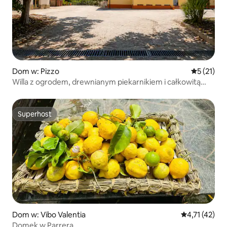
Dom w: Pizzo
Średnia oce
5 (21)
Willa z ogrodem, drewnianym piekarnikiem i całkowitą
prywatnością
Superhost
Superhost
Dom w: Vibo Valentia
Średnia ocena:
4,71 (42)
Domek w Parrera