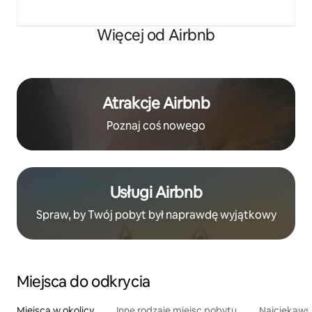
Więcej od Airbnb
Atrakcje Airbnb
Poznaj coś nowego
Usługi Airbnb
Spraw, by Twój pobyt był naprawdę wyjątkowy
Miejsca do odkrycia
Miejsca w okolicy
Inne rodzaje miejsc pobytu
Najciekawsz