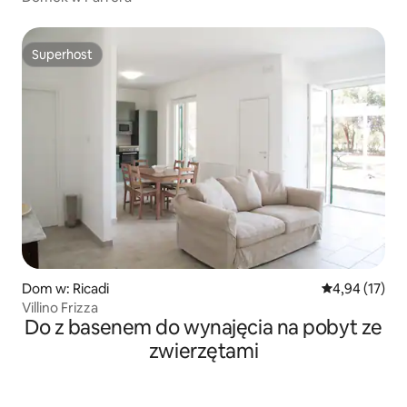
Superhost
Superhost
Dom w: Ricadi
Średnia ocena:
4,94 (17)
Villino Frizza
Do z basenem do wynajęcia na pobyt ze
zwierzętami