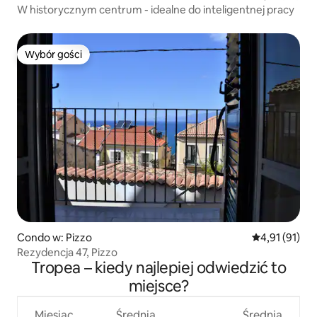
W historycznym centrum - idealne do inteligentnej pracy
Wybór gości
Wybór gości
Condo w: Pizzo
Średnia ocena:
4,91 (91)
Rezydencja 47, Pizzo
Tropea – kiedy najlepiej odwiedzić to
miejsce?
Miesiąc
Średnia
Średnia