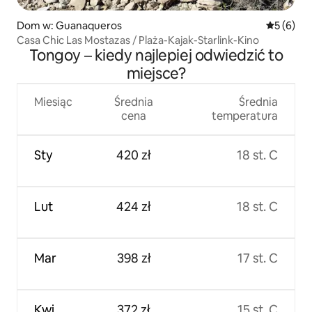
Dom w: Guanaqueros
Średnia oc
5 (6)
Casa Chic Las Mostazas / Plaża-Kajak-Starlink-Kino
Tongoy – kiedy najlepiej odwiedzić to
miejsce?
Miesiąc
Średnia
Średnia
cena
temperatura
Sty
420 zł
18 st. C
Lut
424 zł
18 st. C
Mar
398 zł
17 st. C
Kwi
372 zł
15 st. C