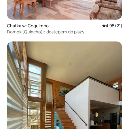
Chatka w: Coquimbo
Średnia ocena:
4,95 (21)
Domek (Quincho) z dostępem do plaży