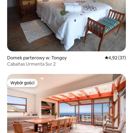
Domek parterowy w: Tongoy
Średnia ocena:
4,92 (37)
Cabañas Urmenta Sur 2
Wybór gości
Wybór gości