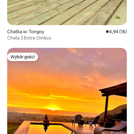
Chatka w: Tongoy
Średnia ocena:
4,94 (16)
Chata 3 Entre Ombus
Wybór gości
Wybór gości