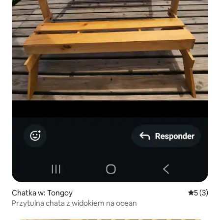
Chatka w: Tongoy
Średnia oc
5 (3)
Przytulna chata z widokiem na ocean