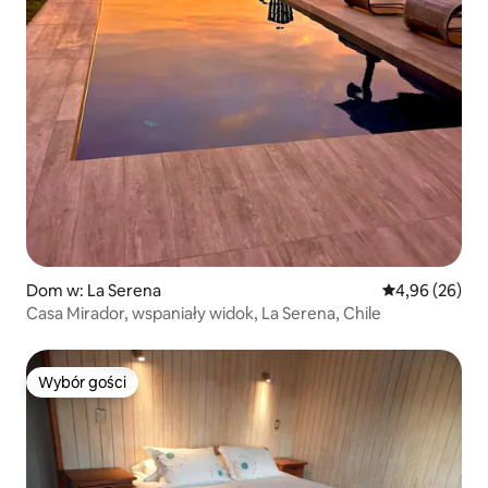
Dom w: La Serena
Średnia ocena:
4,96 (26)
Casa Mirador, wspaniały widok, La Serena, Chile
Wybór gości
Wybór gości