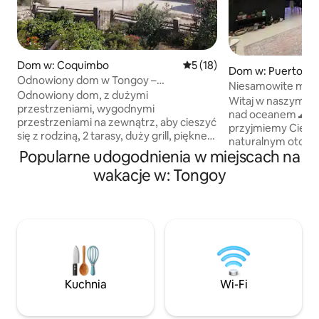
Dom w: Coquimbo
Średnia ocena: 5 na 5, liczba
5 (18)
Dom w: Puerto Al
Odnowiony dom w Tongoy –
Niesamowite miej
przestronne wnętrza
Odnowiony dom, z dużymi
otoczone przyrodą
Witaj w naszym e
przestrzeniami, wygodnymi
nad oceanem 🌊 Z
przestrzeniami na zewnątrz, aby cieszyć
przyjmiemy Cię w
się z rodziną, 2 tarasy, duży grill, piękne
naturalnym otocze
ogrody, 3 parkingi, widok na morze. Dom
Popularne udogodnienia w miejscach na
ocean, mokradła i 
posiada 1 sypialnię z łóżkiem małżeńskim
miejsce, w którym
wakacje w: Tongoy
i drugą sypialnię z 3 łóżkami
cieszyć się przyro
pojedynczymi, dużą łazienkę i bardzo
środowisko. Zapra
przestronną, w pełni wyposażoną
relaksu i korzystan
kuchnię, oddzielny salon i jadalnię.
świeżym powietrz
Wychodząc na dziedziniec, drugi
obserwacji ptaków
budynek połączony z domem, ale bez
i niezapomnianyc
połączenia wewnętrznego, z 1 sypialnią
Jesteśmy zawsze d
małżeńską, 1 łazienką i 1 sypialnią z 3
potrzebujesz. Mił
Kuchnia
Wi-Fi
łóżkami pojedynczymi.