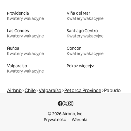
Providencia
Viña del Mar
Kwatery wakacyjne
Kwatery wakacyjne
Las Condes
Santiago Centro
Kwatery wakacyjne
Kwatery wakacyjne
Ñuñoa
Concón
Kwatery wakacyjne
Kwatery wakacyjne
Valparaíso
Pokaż więcej
Kwatery wakacyjne
Airbnb
Chile
Valparaíso
Petorca Province
Papudo
© 2026 Airbnb, Inc.
Prywatność
Warunki