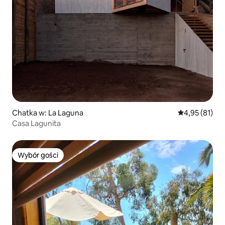
Chatka w: La Laguna
Średnia ocena:
4,95 (81)
Casa Lagunita
Wybór gości
Wybór gości