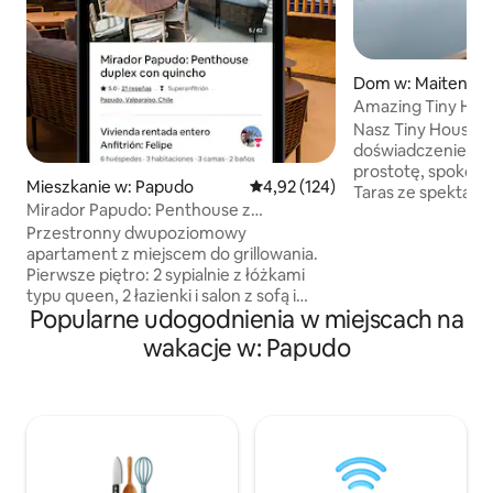
Dom w: Maitencill
Amazing Tiny Hou
Nasz Tiny House o
doświadczenie, kt
prostotę, spokój i w
Mieszkanie w: Papudo
Średnia ocena: 4,92 na 5, liczba 
4,92 (124)
Taras ze spektak
Mirador Papudo: Penthouse z
Wanna z 💆‍♀️hydr
prywatnym miejscem do grillowania
Przestronny dwupoziomowy
absolutnego relaks
apartament z miejscem do grillowania.
na noce z gwiazda
Pierwsze piętro: 2 sypialnie z łóżkami
Mediterranean For
typu queen, 2 łazienki i salon z sofą i
Immersion 🛏️4 os
Popularne udogodnienia w miejscach na
łóżkiem piętrowym. Drugie piętro: salon,
ю️Spersonalizowa
jadalnia i w pełni wyposażona kuchnia.
prywatne 🔐miesz
wakacje w: Papudo
Na miejscu znajduje się duże miejsce do
Laguna de Zapallar
grillowania z grillem, jadalnią na świeżym
naziemnej. Przestrzeń absolutnej ciszy i
powietrzu i leżakami. Zaledwie kilka
spokoju, która po
kroków od plaży z widokiem na ocean. W
nawiązanie kontakt
pełni wyposażona kuchnia, 3
INTELIGENTNE telewizory, pościel i
stanowisko pracy. Budynek: basen i