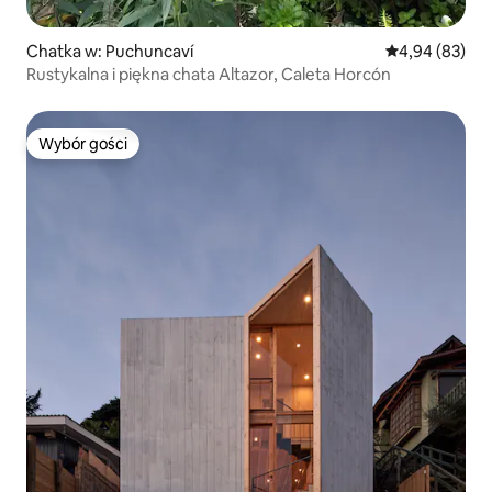
Chatka w: Puchuncaví
Średnia ocena:
4,94 (83)
Rustykalna i piękna chata Altazor, Caleta Horcón
Wybór gości
Wybór gości