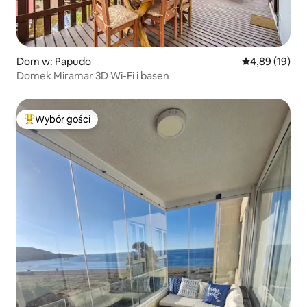
Dom w: Papudo
Średnia ocena:
4,89 (19)
Domek Miramar 3D Wi-Fi i basen
Wybór gości
Najpopularniejsze z kategorii Wybór gości