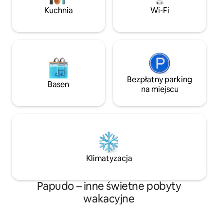
pokój gier. Ręczniki nie są wliczone w
Kuchnia
Wi-Fi
cenę.
Bezpłatny parking
Basen
na miejscu
Klimatyzacja
Papudo – inne świetne pobyty
wakacyjne