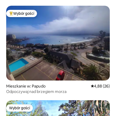
Wybór gości
Najpopularniejsze z kategorii Wybór gości
Mieszkanie w: Papudo
Średnia ocena:
4,88 (26)
Odpoczywaj nad brzegiem morza
Wybór gości
Wybór gości