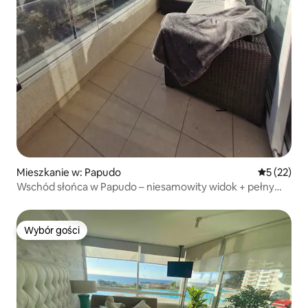
Mieszkanie w: Papudo
Średnia oce
5 (22)
Wschód słońca w Papudo – niesamowity widok + pełny
odpoczynek
Wybór gości
Wybór gości