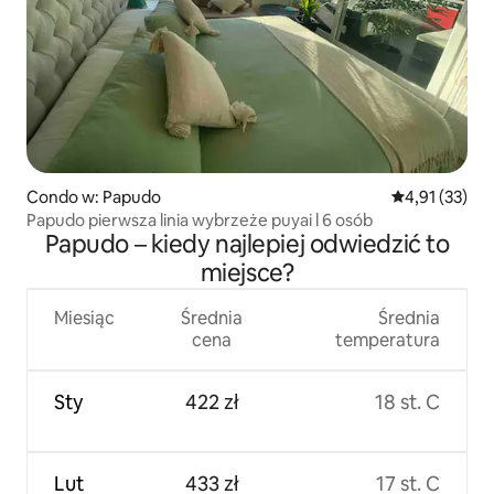
Condo w: Papudo
Średnia ocena:
4,91 (33)
Papudo pierwsza linia wybrzeże puyai l 6 osób
Papudo – kiedy najlepiej odwiedzić to
miejsce?
Miesiąc
Średnia
Średnia
cena
temperatura
Sty
422 zł
18 st. C
Lut
433 zł
17 st. C