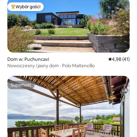
Wybór gości
Najpopularniejsze z kategorii Wybór gości
Dom w: Puchuncaví
Średnia ocena:
4,98 (41)
Nowoczesny i jasny dom · Polo Maitencillo
Superhost
Superhost