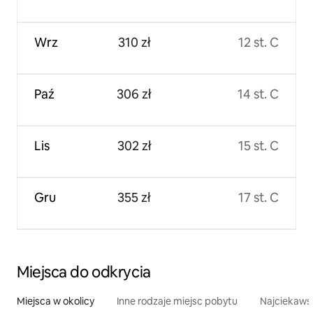
Wrz
310 zł
12 st. C
Paź
306 zł
14 st. C
Lis
302 zł
15 st. C
Gru
355 zł
17 st. C
Miejsca do odkrycia
Miejsca w okolicy
Inne rodzaje miejsc pobytu
Najciekawsz