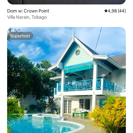
Dom w: Crown Point
Średnia ocena:
4,98 (44)
Villa Narain, Tobago
Superhost
Superhost