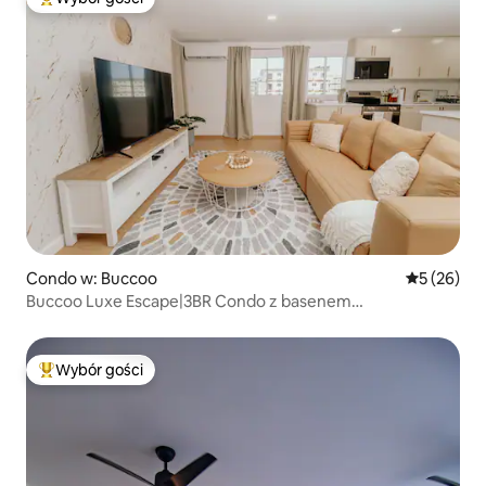
Najpopularniejsze z kategorii Wybór gości
Condo w: Buccoo
Średnia oce
5 (26)
Buccoo Luxe Escape|3BR Condo z basenem
i nowoczesnym urokiem
Wybór gości
Najpopularniejsze z kategorii Wybór gości