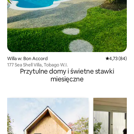
Willa w: Bon Accord
Średnia ocena:
4,73 (84)
177 Sea Shell Villa, Tobago W.I.
Przytulne domy i świetne stawki
miesięczne