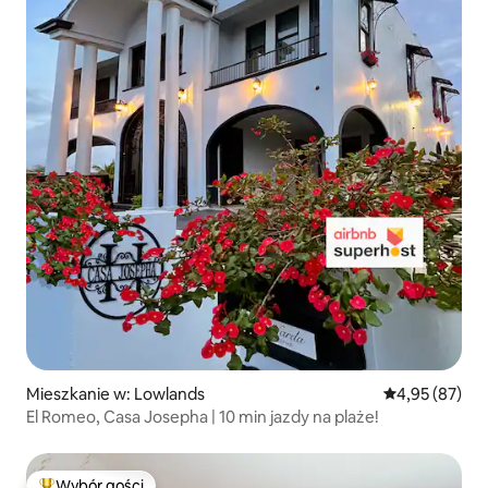
Mieszkanie w: Lowlands
Średnia ocena:
4,95 (87)
El Romeo, Casa Josepha | 10 min jazdy na plaże!
Wybór gości