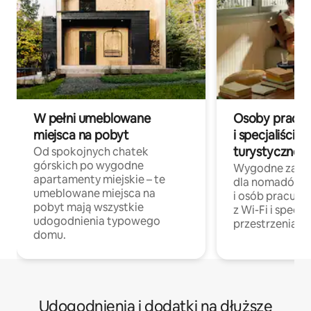
W pełni umeblowane
Osoby pracują
miejsca na pobyt
i specjaliści z
turystycznej
Od spokojnych chatek
górskich po wygodne
Wygodne zakw
apartamenty miejskie – te
dla nomadów 
umeblowane miejsca na
i osób pracując
pobyt mają wszystkie
z Wi-Fi i specja
udogodnienia typowego
przestrzenią do
domu.
Udogodnienia i dodatki na dłuższe