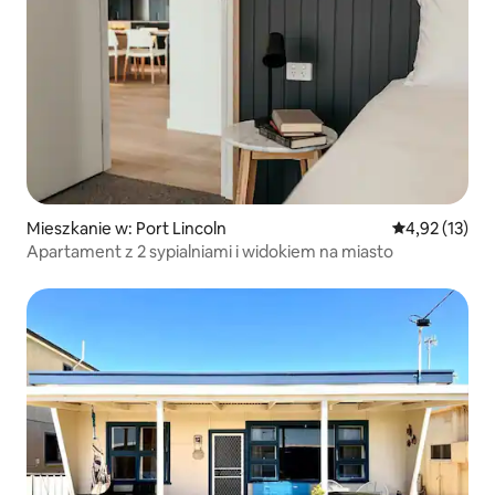
Mieszkanie w: Port Lincoln
Średnia ocena:
4,92 (13)
Apartament z 2 sypialniami i widokiem na miasto