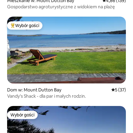
Mieszkanie w: Mount Dutton Bay
Średnia ocena: 
4,86 (139)
Gospodarstwo agroturystyczne z widokiem na plażę
Wybór gości
Najpopularniejsze z kategorii Wybór gości
Dom w: Mount Dutton Bay
Średnia oce
5 (37)
Vandy's Shack - dla par i małych rodzin.
Wybór gości
Wybór gości