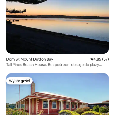
Dom w: Mount Dutton Bay
Średnia ocena:
4,89 (57)
Tall Pines Beach House. Bezpośredni dostęp do plaży
i recenzje!
Wybór gości
Wybór gości