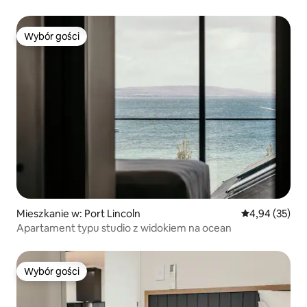
Wybór gości
Wybór gości
Mieszkanie w: Port Lincoln
Średnia ocena:
4,94 (35)
Apartament typu studio z widokiem na ocean
Wybór gości
Wybór gości