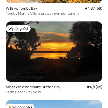
Willa w: Tumby Bay
Średnia ocena:
4,87 (68)
Tumby Marina Villa: z prywatnym pontonem
Wybór gości
Wybór gości
Mieszkanie w: Mount Dutton Bay
Średnia ocena
4,8 (65)
Farm Beach Bay Veiw
Wybór gości