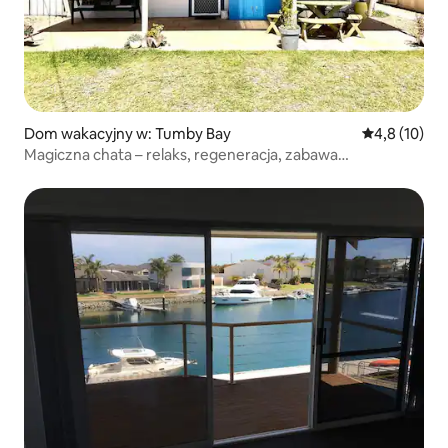
Dom wakacyjny w: Tumby Bay
Średnia ocena
4,8 (10)
Magiczna chata – relaks, regeneracja, zabawa
i wędkowanie