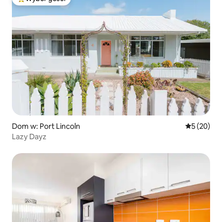
Najpopularniejsze z kategorii Wybór gości
Dom w: Port Lincoln
Średnia oce
5 (20)
Lazy Dayz