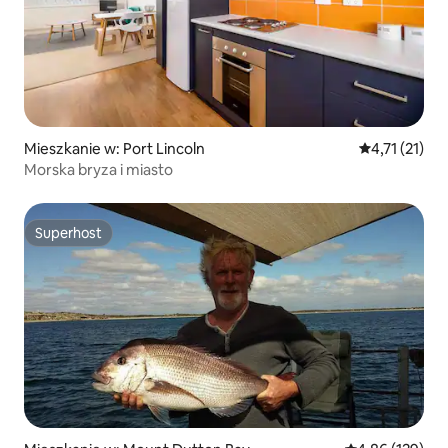
Mieszkanie w: Port Lincoln
Średnia ocena
4,71 (21)
Morska bryza i miasto
Superhost
Superhost