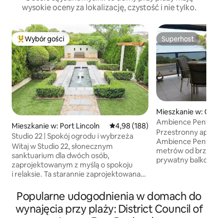
wysokie oceny za lokalizację, czystość i nie tylko.
Wybór gości
Superhost
Najpopularniejsze z kategorii Wybór gości
Superhost
Mieszkanie w: Cof
Ambience Pentho
Mieszkanie w: Port Lincoln
Średnia ocena: 4,98 na 5, liczba 
4,98 (188)
Przestronny apartament ty
Studio 22 | Spokój ogrodu i wybrzeża
Ambience Penthou
Witaj w Studio 22, słonecznym
metrów od brzegu
sanktuarium dla dwóch osób,
prywatny balkon z widokiem na zatokę
zaprojektowanym z myślą o spokoju
Ustawienie na zewnątrz, b.b.q.
i relaksie. Ta starannie zaprojektowana
na zewnątrz. Luks
kryjówka położona jest wśród bujnych
telewizor ze zmyw
ogrodów i oferuje prywatne patio
Popularne udogodnienia w domach do
hydromasażem w 
w toskańskim stylu oraz całkowitą
łazience. W pełni
wynajęcia przy plaży: District Council of
prywatność. Spaceruj po ogrodzie, aby
ze spiżarnią, stołem i szafką t.v.