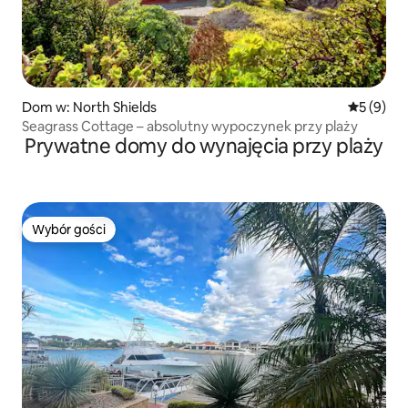
Dom w: North Shields
Średnia oc
5 (9)
Seagrass Cottage – absolutny wypoczynek przy plaży
Prywatne domy do wynajęcia przy plaży
Wybór gości
Wybór gości