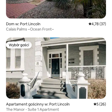
Dom w: Port Lincoln
Średnia ocena:
4,78 (37)
Calais Palms ~Ocean Front~
Wybór gości
Wybór gości
Apartament gościnny w: Port Lincoln
Średnia oce
5 (26)
The Manor - Suite 1 Apartment