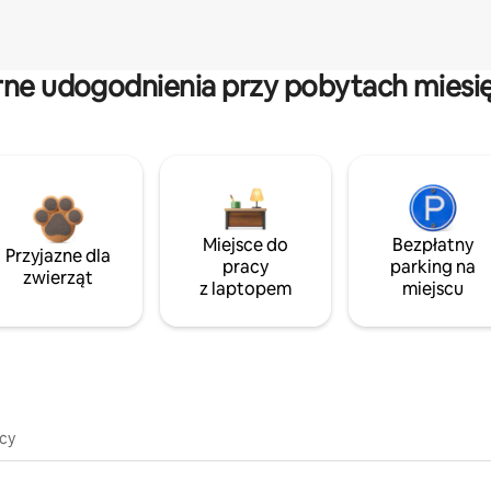
rne udogodnienia przy pobytach miesi
Miejsce do
Bezpłatny
Przyjazne dla
pracy
parking na
zwierząt
z laptopem
miejscu
icy