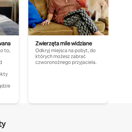
wana
Zwierzęta mile widziane
o to,
Odkryj miejsca na pobyt, do
których możesz zabrać
d
czworonożnego przyjaciela.
ekty
gdzie
ty