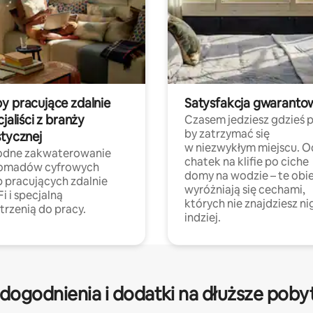
y pracujące zdalnie
Satysfakcja gwaranto
cjaliści z branży
Czasem jedziesz gdzieś p
by zatrzymać się
stycznej
w niezwykłym miejscu. O
dne zakwaterowanie
chatek na klifie po ciche
nomadów cyfrowych
domy na wodzie – te obi
b pracujących zdalnie
wyróżniają się cechami,
Fi i specjalną
których nie znajdziesz ni
trzenią do pracy.
indziej.
dogodnienia i dodatki na dłuższe poby