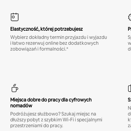
Elastyczność, której potrzebujesz
P
Wybierz dokładny termin przyjazdu i wyjazdu
S
i łatwo rezerwuj online bez dodatkowych
w
zobowiązań i formalności.*
d
Miejsca dobre do pracy dla cyfrowych
S
nomadów
N
Podróżujesz służbowo? Szukaj miejsc na
d
dłuższy pobyt z szybkim Wi-Fi i specjalnymi
k
przestrzeniami do pracy.
z