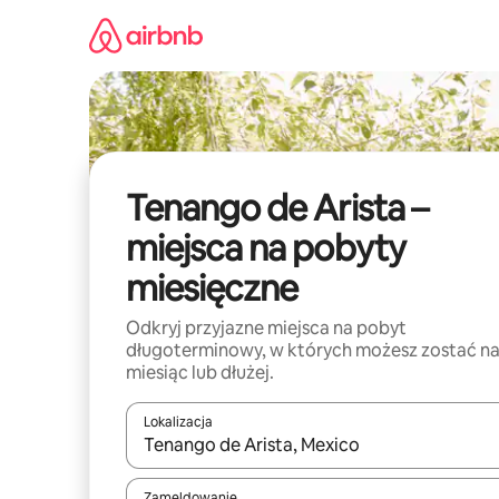
Przejdź
do
treści
Tenango de Arista –
miejsca na pobyty
miesięczne
Odkryj przyjazne miejsca na pobyt
długoterminowy, w których możesz zostać n
miesiąc lub dłużej.
Lokalizacja
Gdy wyniki będą dostępne, możesz poruszać się p
Zameldowanie