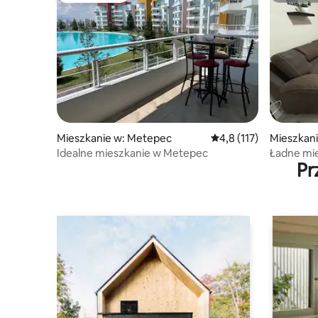
Mieszkanie w: Metepec
Średnia ocena: 4,8 na 5
4,8 (117)
Mieszkani
o
Idealne mieszkanie w Metepec
Ładne mie
Pr