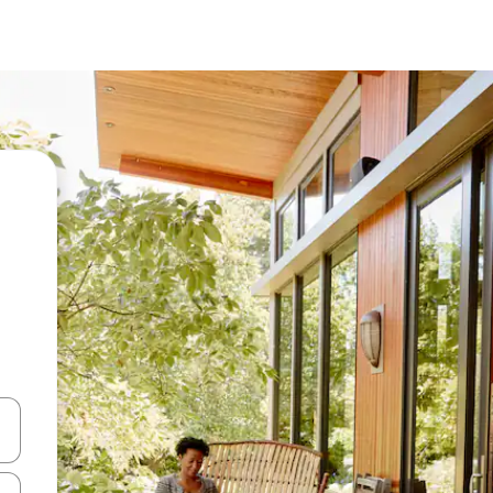
a
o nich za pomocą klawiszy strzałek w górę i w dół lub przeglądać j