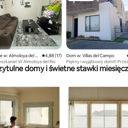
, liczba recenzji: 117
e w: Almoloya del Rí
Średnia ocena: 4,88 na 5, liczba recenzji: 17
4,88 (17)
Dom w: Villas del Campo
szkanie! W Almoloya del Río
Piękny i wyjątkowy dom!!! Prze
zytulne domy i świetne stawki miesięc
wspaniałe doświadczenie!!