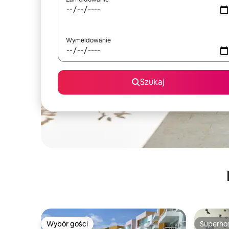
Wymeldowanie
Szukaj
Wybór gości
Superho
Wybór gości
Superho