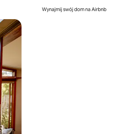
Wynajmij swój dom na Airbnb
e za pomocą gestów dotykowych lub przesuwania.