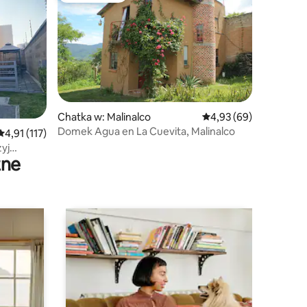
Chatka w: Malinalco
Średnia ocena: 4,93 na 
4,93 (69)
Domek Agua en La Cuevita, Malinalco
Średnia ocena: 4,91 na 5, liczba recenzji: 117
4,91 (117)
żyj
zne