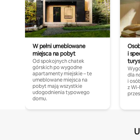
W pełni umeblowane
Osob
miejsca na pobyt
i spe
tury
Od spokojnych chatek
górskich po wygodne
Wygo
apartamenty miejskie – te
dla 
umeblowane miejsca na
i osó
pobyt mają wszystkie
z Wi-
udogodnienia typowego
przes
domu.
U