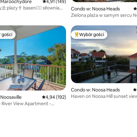
, liczba recenzji: 107
 Maroochydore
Średnia ocena: 4,91 na 5, liczba recenzji: 149
4,91 (149)
 plaży👙 basen🏊‍♀️ siłownia🏋️
Condo w: Noosa Heads
Ś
king master
Zielona plaża w samym sercu 
Heads
 gości
Wybór gości
arniejsze z kategorii Wybór gości
Najpopularniejsze z kategorii 
 liczba recenzji: 344
Condo w: Noosa Heads
Ś
Haven on Noosa Hill sunset view
Noosaville
Średnia ocena: 4,94 na 5, liczba recenzji: 192
4,94 (192)
spa, wifi
e River View Apartment -