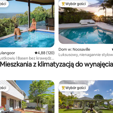
ości
Wybór gości
ości
Najpopularniejsze z kategorii 
, liczba recenzji: 185
Dom w: Noosaville
ulangoor
Średnia ocena: 4,88 na 5, liczba recenzji: 120
4,88 (120)
Luksusowy, nienagannie stylo
stkowiu l Basen bez krawędzi
nad wodą w Noosie
Mieszkania z klimatyzacją do wynajęci
ości
Wybór gości
ości
Najpopularniejsze z kategorii 