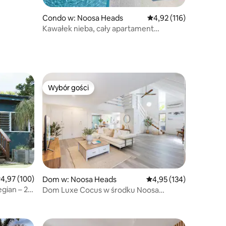
Condo w: Noosa Heads
Średnia ocena: 4,92 na 5
4,92 (116)
Kawałek nieba, cały apartament
z podgrzewanym basenem
Wybór gości
Wybór gości
rednia ocena: 4,97 na 5, liczba recenzji: 100
4,97 (100)
Dom w: Noosa Heads
Średnia ocena: 4,95 na 5
4,95 (134)
gian – 2
Dom Luxe Cocus w środku Noosa
z dużym basenem