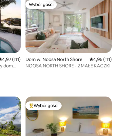
Wybór gości
Wybór gości
Wybór gości
Średnia ocena: 4,97 na 5, liczba recenzji: 111
4,97 (111)
Dom w: Noosa North Shore
Średnia ocena: 4,95 na 
4,95 (111)
wy dom
NOOSA NORTH SHORE - 2 MAŁE KACZKI
a
Wybór gości
Wybór gości
Najpopularniejsze z kategorii Wybór gości