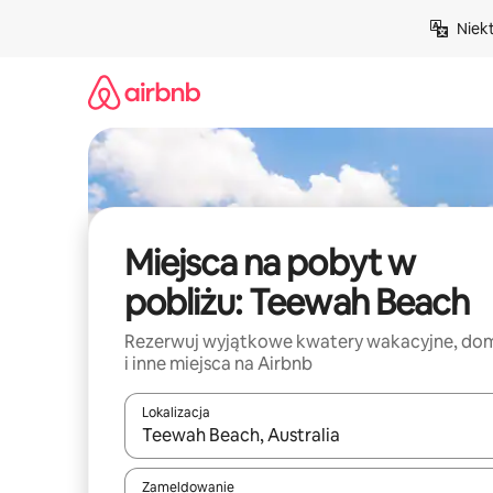
Przejdź
Niek
do
treści
Miejsca na pobyt w
pobliżu: Teewah Beach
Rezerwuj wyjątkowe kwatery wakacyjne, do
i inne miejsca na Airbnb
Lokalizacja
Gdy wyniki będą dostępne, możesz poruszać się p
Zameldowanie