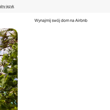
lny język
Wynajmij swój dom na Airbnb
e za pomocą gestów dotykowych lub przesuwania.