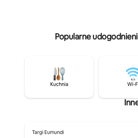
w każdym szczególe zaprojektowany
i wszystk
z myślą o odpoczynku i ponownym
dla zwier
nawiązaniu więzi. Zaledwie kilka minut od
w odległo
butików, kawiarni i nadmorskich widoków
Montville,
w Montville, a poczujesz się jak
i wspaniał
w zupełnie innym świecie.
Popularne udogodnieni
Kuchnia
Wi-F
Inn
Targi Eumundi