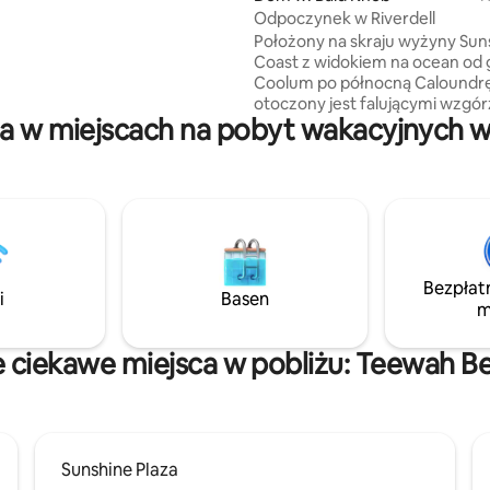
ie domowe wygody. Przyjazne
Odpoczynek w Riverdell
ząt, z wioską Mapleton
Położony na skraju wyżyny Sun
ści krótkiego spaceru, blisko
Coast z widokiem na ocean od 
 plaż, Australia Zoo
Coolum po północną Caloundr
ych miejsc na ślub w okolicach.
otoczony jest falującymi wzgó
a w miejscach na pobyt wakacyjnych w
i 166 akrami bujnych zielonych 
na których hoduje się bydło ras
wagyu. Architektonicznie
zaprojektowany, aby przez cały
morskie bryzy, przestronny d
z widokiem na 360 stopni, gdzi
tej wysokości są zawsze chłod
za noc obejmuje pobyt 2 osób 
Bezpłat
(dla 4 osób) i drewno opałowe 
i
Basen
m
noc. Opłata za zwierzę domowe
naliczana oddzielnie za dodat
sprzątanie w celu zachowania h
e ciekawe miejsca w pobliżu: Teewah B
Sunshine Plaza