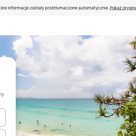
tóre informacje zostały przetłumaczone automatycznie. 
Pokaż orygina
my
o nich za pomocą klawiszy strzałek w górę i w dół lub przeglądać j