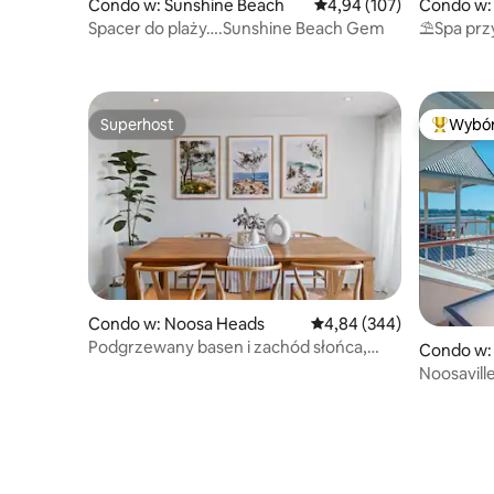
Condo w: Sunshine Beach
Średnia ocena: 4,94 na 5
4,94 (107)
Condo w:
Spacer do plaży….Sunshine Beach Gem
⛱Spa przy⛱
sauna 🛏 
Superhost
Wybór
Superhost
Najpopul
Condo w: Noosa Heads
Średnia ocena: 4,84 na 5,
4,84 (344)
Podgrzewany basen i zachód słońca,
Condo w: 
przestronny apartament z 2 łóżkami!
Noosavill
Drifters