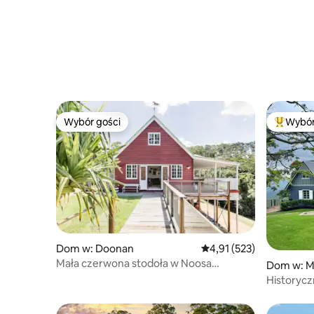
Wybór gości
Wybór
Wybór gości
Najpopul
Dom w: Doonan
Średnia ocena: 4,91 na 5
4,91 (523)
Mała czerwona stodoła w Noosa
Dom w: M
Hinterland
Historycz
gospodars