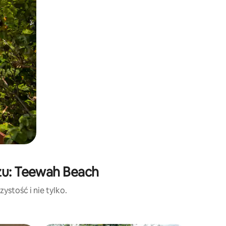
żu: Teewah Beach
ystość i nie tylko.