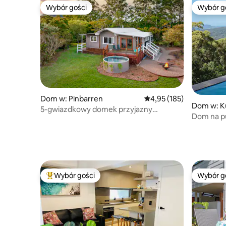
Wybór gości
Wybór g
Wybór gości
Wybór g
Dom w: Pinbarren
Średnia ocena: 4,95 na 5
4,95 (185)
Dom w: K
5-gwiazdkowy domek przyjazny
Dom na pu
zwierzętom
i widoki
Wybór gości
Wybór g
Najpopularniejsze z kategorii Wybór gości
Wybór g