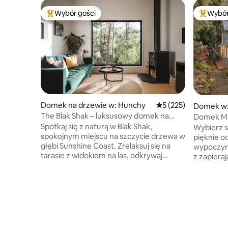
Wybór gości
Wybór
Najpopularniejsze z kategorii Wybór gości
Najpopul
Domek na drzewie w: Hunchy
Średnia ocena: 5 na 5
5 (225)
Domek w:
The Blak Shak – luksusowy domek na
Domek Ma
drzewie w Montville
Spotkaj się z naturą w Blak Shak,
Wybierz s
spokojnym miejscu na szczycie drzewa w
pięknie 
głębi Sunshine Coast. Zrelaksuj się na
wypoczyn
tarasie z widokiem na las, odkrywaj
z zapieraj
pobliskie plaże i wodospady lub zanurz
zmieniają
się w wannie. Ten starannie
w pogodne
zaprojektowany domek na drzewie
oceanu. T
zachęca do zwolnienia tempa
sypialniam
i prawdziwego wypoczynku. Blak Shak,
czterooso
obiekt, który dotarł do finału konkursu
kominek, 
Airbnb 2025 Host Awards, został
luksusowe