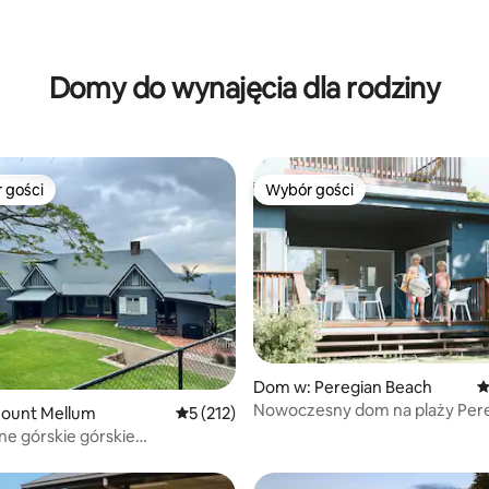
Domy do wynajęcia dla rodziny
 gości
Wybór gości
arniejsze z kategorii Wybór gości
Wybór gości
, liczba recenzji: 523
Dom w: Peregian Beach
Ś
Nowoczesny dom na plaży Pere
ount Mellum
Średnia ocena: 5 na 5, liczba recenzji: 212
5 (212)
minuty pieszo do piasku
ne górskie górskie
two w stylu francuskim