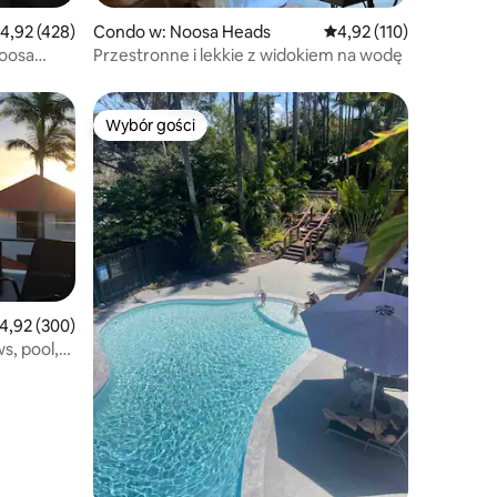
rednia ocena: 4,92 na 5, liczba recenzji: 428
4,92 (428)
Condo w: Noosa Heads
Średnia ocena: 4,92 na 5
4,92 (110)
Noosa
Przestronne i lekkie z widokiem na wodę
Wybór gości
Wybór gości
Wybór gości
rednia ocena: 4,92 na 5, liczba recenzji: 300
4,92 (300)
s, pool,