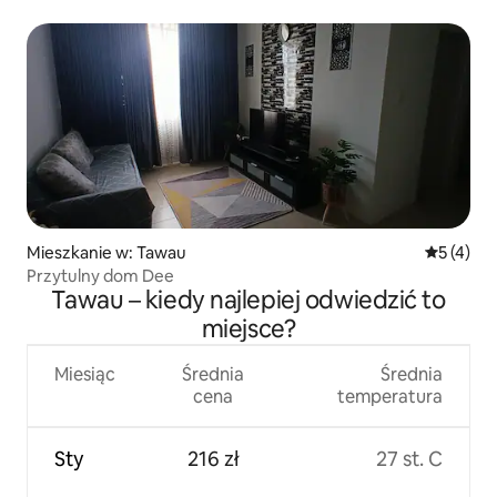
Mieszkanie w: Tawau
Średnia oc
5 (4)
Przytulny dom Dee
Tawau – kiedy najlepiej odwiedzić to
miejsce?
Miesiąc
Średnia
Średnia
cena
temperatura
Sty
216 zł
27 st. C