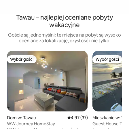
Tawau – najlepiej oceniane pobyty
wakacyjne
Goście są jednomyślni: te miejsca na pobyt są wysoko
oceniane za lokalizację, czystość i nie tylko.
Wybór gości
Wybór gości
Wybór gości
Wybór gości
Dom w: Tawau
Średnia ocena: 4,97 na 5, liczba
4,97 (37)
Mieszkanie w: Ta
WW Journey HomeStay
Guest House Tawa