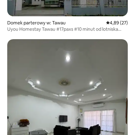
Domek parterowy w: Tawau
Średnia ocena:
4,89 (27)
Uyou Homestay Tawau #17paxs #10 minut od lotniska
Tawau