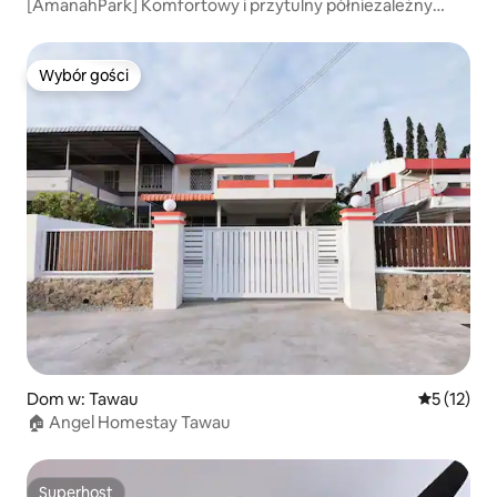
[AmanahPark] Komfortowy i przytulny półniezależny
dom w stylu zachodnim (10 osób); Dom typu Semi-D (10
osób)
Wybór gości
Wybór gości
Dom w: Tawau
Średnia oce
5 (12)
🏠 Angel Homestay Tawau
Superhost