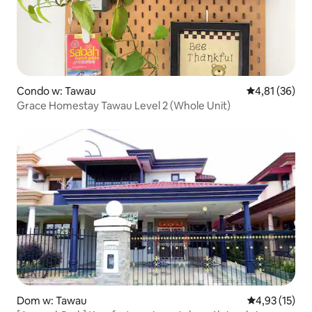
Condo w: Tawau
Średnia ocena:
4,81 (36)
Grace Homestay Tawau Level 2 (Whole Unit)
Dom w: Tawau
Średnia ocena:
4,93 (15)