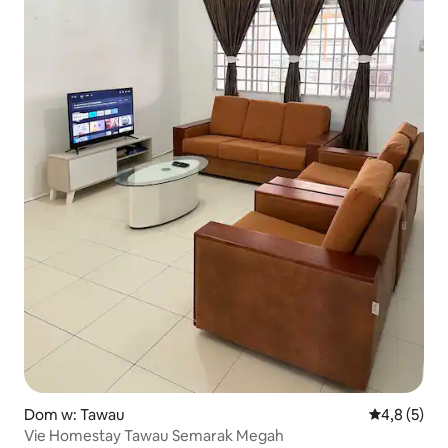
Dom w: Tawau
Średnia ocen
4,8 (5)
Vie Homestay Tawau Semarak Megah