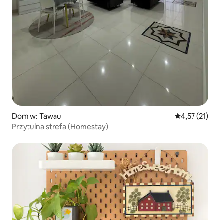
Dom w: Tawau
Średnia ocena:
4,57 (21)
Przytulna strefa (Homestay)