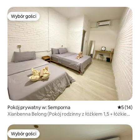
rodzinny OPine villas
Wybór gości
Wybór gości
Pokój prywatny w: Semporna
Średnia oce
5 (14)
Xianbenna Belong (Pokój rodzinny z łóżkiem 1,5 + łóżkiem
1,1 ze śniadaniem) 8
Wybór gości
Wybór gości