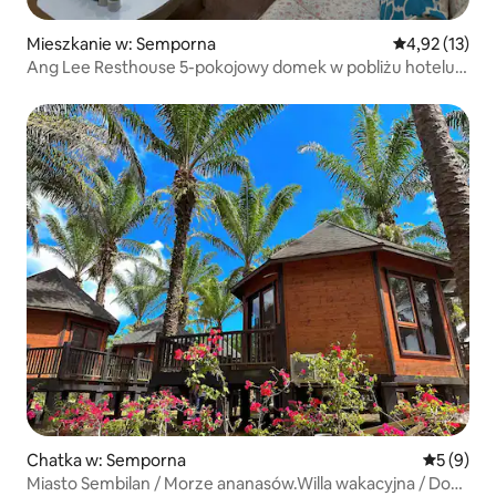
Mieszkanie w: Semporna
Średnia ocena:
4,92 (13)
Ang Lee Resthouse 5-pokojowy domek w pobliżu hotelu
Yongda, w pobliżu centrum miasta i terminala
turystycznego 600 m
Chatka w: Semporna
Średnia oc
5 (9)
Miasto Sembilan / Morze ananasów.Willa wakacyjna / Dom