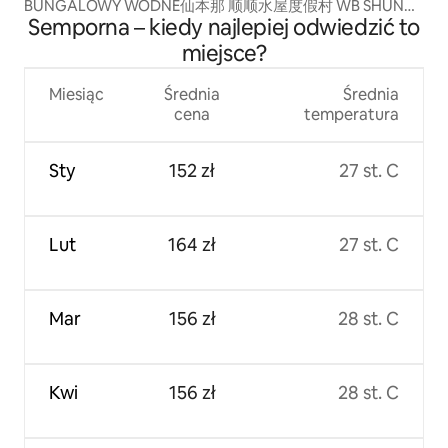
BUNGALOWY WODNE仙本那 顺顺水屋度假村 WB SHUN
Semporna – kiedy najlepiej odwiedzić to
SHUN
miejsce?
Miesiąc
Średnia
Średnia
cena
temperatura
Sty
152 zł
27 st. C
Lut
164 zł
27 st. C
Mar
156 zł
28 st. C
Kwi
156 zł
28 st. C