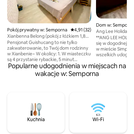
Dom w: Semporn
Pokój prywatny w: Semporna
Średnia ocena: 4,91 na 5, liczba
4,91 (32)
Ang Lee Holiday 
Xianbenna Belong (pokój z łóżkiem 1,8
dom w Sanbornie [
**ANG LEE HOLIDA
m, balkonem i łazienką, śniadanie
Pensjonat Guishucang to nie tylko
przystani Haifeng
się w dogodnej dz
wliczone w cenę) 2
zakwaterowanie, to Twój dom rodzinny
w mieście Simpang
w Xianbenie~ W okolicy: 1. W miasteczku
wszelkich udogodni
są 4 przystanie rybackie, 5 minut
restauracje, KFC i
Popularne udogodnienia w miejscach na
taksówką, 7-17 minut pieszo 2. Rynek
które znajdują się
rybny – 5 minut spacerem 3
Ten dom wakacyjny of
wakacje w: Semporna
Supermarket Bataras (Ba Ta Ra Si) 5
komfortowe sypialn
minut spacerem, supermarket G-mart 3
**Przestronny sal
minuty spacerem 4. 24-godzinny bar
płaskim ekranem 
Malezyjski (Malaisha County) 1 minuta
jadalnia** 🍴 - **Pr
pieszo, można oglądać Mistrzostwa
wyposażona kuchnia
Świata, bardzo ekscytujące 5 Bankomat i
z prysznicami 🚿 -
całodobowy sklep spożywczy 1 minuta
przystani turysty
pieszo 6 Przychodnia czynna 24 godziny
WiFi** i **NETFLIX
Kuchnia
Wi-Fi
na dobę i chińska apteka – 1 minuta
parking** - **Klim
pieszo 7 Popularna w sieci restauracja
domu**: każdy pok
DOZO w odległości 1 minuty spacerem,