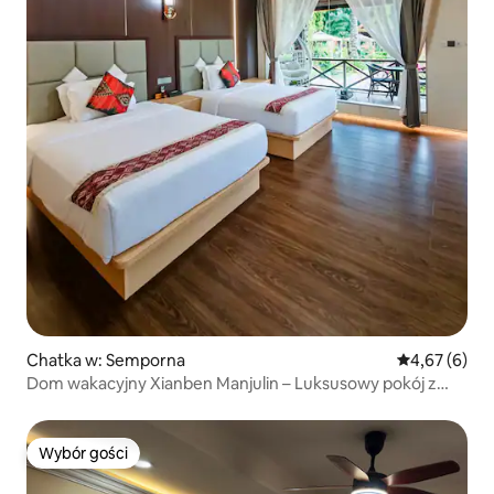
Chatka w: Semporna
Średnia ocena
4,67 (6)
Dom wakacyjny Xianben Manjulin – Luksusowy pokój z
dwoma łóżkami
Wybór gości
Wybór gości