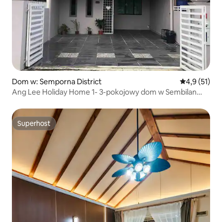
Dom w: Semporna District
Średnia ocena
4,9 (51)
Ang Lee Holiday Home 1- 3-pokojowy dom w Sembilan
Amri [z kuchnią | 650 m od przystani]
Superhost
Superhost