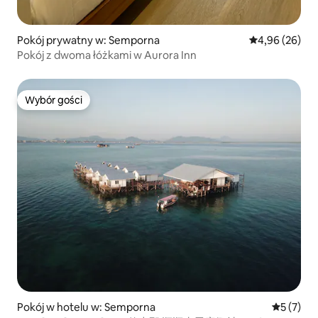
Pokój prywatny w: Semporna
Średnia ocena:
4,96 (26)
Pokój z dwoma łóżkami w Aurora Inn
Wybór gości
Wybór gości
Pokój w hotelu w: Semporna
Średnia oc
5 (7)