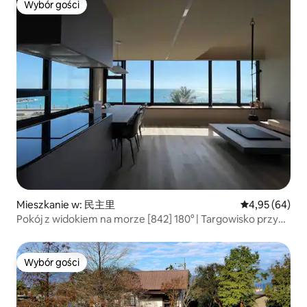
Wybór gości
Wybór gości
Mieszkanie w: 民主里
Średnia ocena:
4,95 (64)
Pokój z widokiem na morze [842] 180° | Targowisko przy
Wschodniej Bramie | Nowy sprzęt | Niezależna łazienka i
kuchnia | Prywatny parking
Wybór gości
Wybór gości