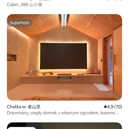
Cabin_486 山小屋
Superhost
Superhost
Chatka w: 泰山里
Średnia ocena
4,9 (70)
Drewniany, ciepły domek z własnym ogrodem, basenem
do kąpieli stóp, dużą wanną i pościelą z tofu „Fangyu”