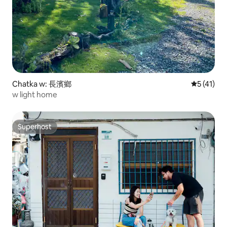
Chatka w: 長濱鄉
Średnia oce
5 (41)
w light home
Superhost
Superhost