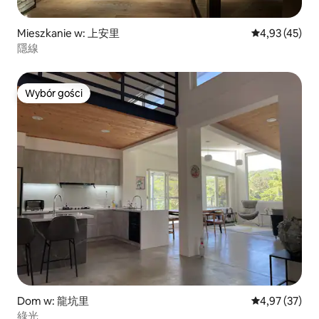
Mieszkanie w: 上安里
Średnia ocena:
4,93 (45)
隱線
Wybór gości
Wybór gości
Dom w: 龍坑里
Średnia ocena:
4,97 (37)
綠光