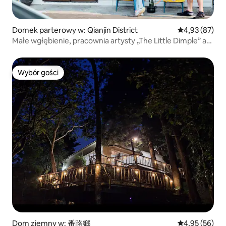
Domek parterowy w: Qianjin District
Średnia ocena:
4,93 (87)
Małe wgłębienie, pracownia artysty „The Little Dimple” an
artist's studio
Wybór gości
Wybór gości
Dom ziemny w: 番路鄉
Średnia ocena:
4,95 (56)