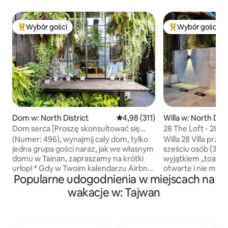
Wybór gości
Wybór gości
Najpopularniejsze z kategorii Wybór gości
Najpopularniejsze
Dom w: North District
Średnia ocena: 4,98 na 5, liczba 
4,98 (311)
Willa w: North Dist
Dom serca [Proszę skonsultować się
28 The Loft - 28 Vil
przed dokonaniem rezerwacji / Legalny
niepalących)
​(Numer: 496), wynajmij cały dom, tylko
Willa 28 Villa prze
stary dom / Zniżka dla dwóch osób /
jedna grupa gości naraz, jak we własnym
sześciu osób (3 łó
Doskonała lokalizacja / Parking / Retro i
domu w Tainan, zapraszamy na krótki
wyjątkiem „toalety” 
zachodni dom]
urlop! * Gdy w Twoim kalendarzu Airbnb
otwarte i nie ma śc
Popularne udogodnienia w miejscach na
pojawi się informacja o dostępności,
nie jesteś rodziną,
dodaj wiadomość w Line, aby zapytać
pościelą, nie zalec
wakacje w: Tajwan
o odnowienie rezerwacji. (Identyfikator
sześciu osób. Maksymalna liczba osób to
linii: madeinheart) * Najpierw zapytaj o 5-
8 (dodatkowe dwi
7 dużych obłożenia * Oferta dłuższych
powyżej 13 roku ży
pobytów na cały tydzień i cały miesiąc
dorośli), odpowiedn