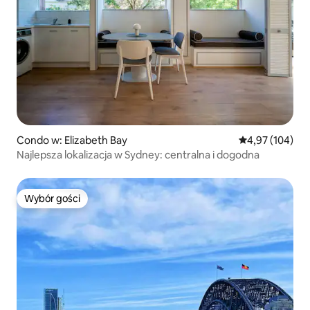
Condo w: Elizabeth Bay
Średnia ocena: 
4,97 (104)
Najlepsza lokalizacja w Sydney: centralna i dogodna
Wybór gości
Wybór gości