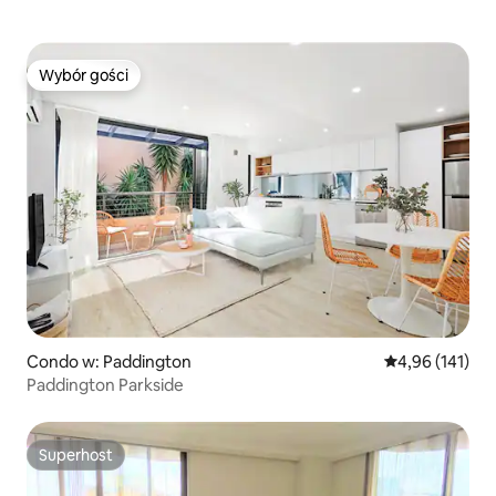
Wybór gości
Wybór gości
Condo w: Paddington
Średnia ocena: 
4,96 (141)
Paddington Parkside
Superhost
Superhost