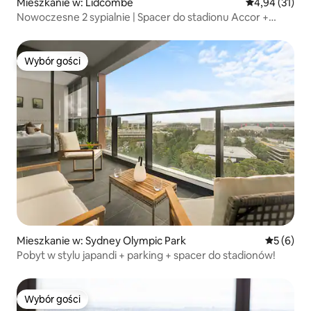
Mieszkanie w: Lidcombe
Średnia ocena:
4,94 (31)
Nowoczesne 2 sypialnie | Spacer do stadionu Accor +
parking
Wybór gości
Wybór gości
Mieszkanie w: Sydney Olympic Park
Średnia oc
5 (6)
Pobyt w stylu japandi + parking + spacer do stadionów!
Wybór gości
Wybór gości