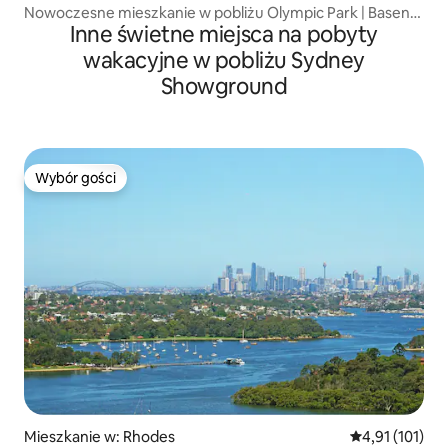
Nowoczesne mieszkanie w pobliżu Olympic Park | Basen,
Inne świetne miejsca na pobyty
siłownia i parking
wakacyjne w pobliżu Sydney
Showground
Wybór gości
Wybór gości
Mieszkanie w: Rhodes
Średnia ocena: 
4,91 (101)