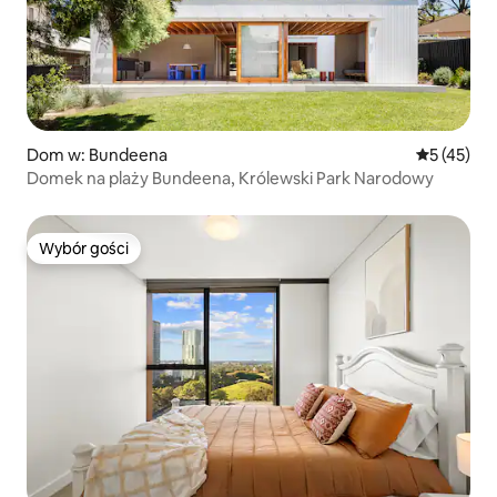
Dom w: Bundeena
Średnia oce
5 (45)
Domek na plaży Bundeena, Królewski Park Narodowy
Wybór gości
Wybór gości