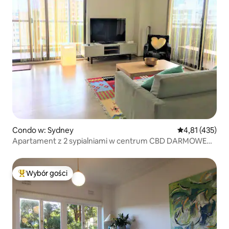
Condo w: Sydney
Średnia ocena: 
4,81 (435)
Apartament z 2 sypialniami w centrum CBD DARMOWE
MIEJSCE PARKINGOWE
Wybór gości
Najpopularniejsze z kategorii Wybór gości