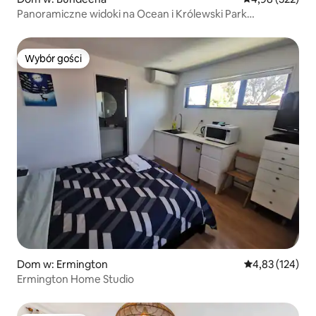
Panoramiczne widoki na Ocean i Królewski Park
Narodowy
Wybór gości
Wybór gości
Dom w: Ermington
Średnia ocena: 
4,83 (124)
Ermington Home Studio