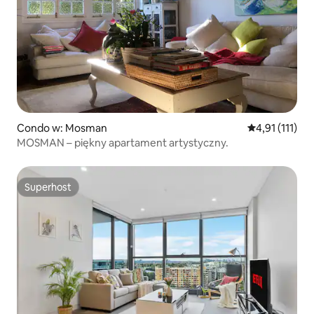
Condo w: Mosman
Średnia ocena:
4,91 (111)
MOSMAN – piękny apartament artystyczny.
Superhost
Superhost