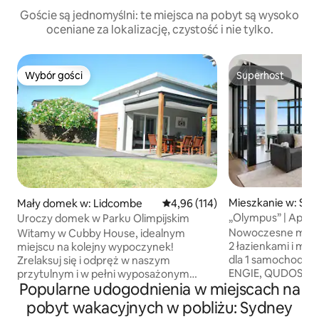
Goście są jednomyślni: te miejsca na pobyt są wysoko
oceniane za lokalizację, czystość i nie tylko.
Wybór gości
Superhost
Wybór gości
Superhost
Mieszkanie w: Syd
Mały domek w: Lidcombe
Średnia ocena: 4,96 na 5, liczba 
4,96 (114)
rk
„Olympus” | Apart
Uroczy domek w Parku Olimpijskim
z 2 sypialniami na
Nowoczesne mieszk
Witamy w Cubby House, idealnym
i bezpłatnym park
2 łazienkami i mi
miejscu na kolejny wypoczynek!
dla 1 samochodu,
Zrelaksuj się i odpręż w naszym
ENGIE, QUDOS i innych Witaj
przytulnym i w pełni wyposażonym
Popularne udogodnienia w miejscach na
prestiżowym mie
mieszkaniu typu granny flat. To
w Sydney Olympic 
prywatne miejsce oferuje: 1 sypialnię z
pobyt wakacyjnych w pobliżu: Sydney
chwil od ACCOR S
podwójnym łóżkiem zapewniającym