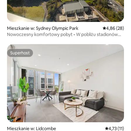
Mieszkanie w: Sydney Olympic Park
Średnia ocena:
4,86 (28)
Nowoczesny komfortowy pobyt • W pobliżu stadionów
i terenów zielonych
Superhost
Superhost
Mieszkanie w: Lidcombe
Średnia ocena
4,73 (11)