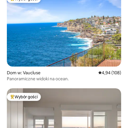
Najpopularniejsze z kategorii Wybór gości
Dom w: Vaucluse
Średnia ocena: 
4,94 (108)
Panoramiczne widoki na ocean.
Wybór gości
Najpopularniejsze z kategorii Wybór gości