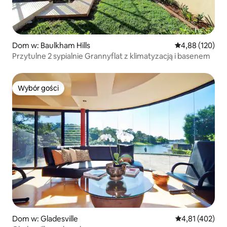
Dom w: Baulkham Hills
Średnia ocena: 
4,88 (120)
Przytulne 2 sypialnie Grannyflat z klimatyzacją i basenem
Wybór gości
Wybór gości
Dom w: Gladesville
Średnia ocena: 
4,81 (402)