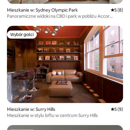
Mieszkanie w: Sydney Olympic Park
Średnia oc
5 (8)
Panoramiczne widoki na CBD i park w pobliżu Accor
Stadium
Wybór gości
Wybór gości
Mieszkanie w: Surry Hills
Średnia oc
5 (9)
Mieszkanie w stylu loftu w centrum Surry Hills