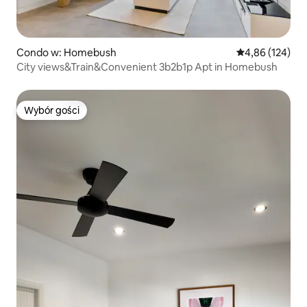
Condo w: Homebush
Średnia ocena: 
4,86 (124)
City views&Train&Convenient 3b2b1p Apt in Homebush
Wybór gości
Wybór gości