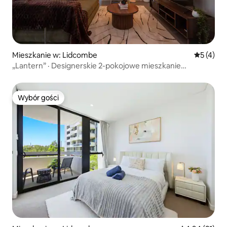
Mieszkanie w: Lidcombe
Średnia oc
5 (4)
„Lantern” · Designerskie 2-pokojowe mieszkanie
z basenem i parkingiem
Wybór gości
Wybór gości