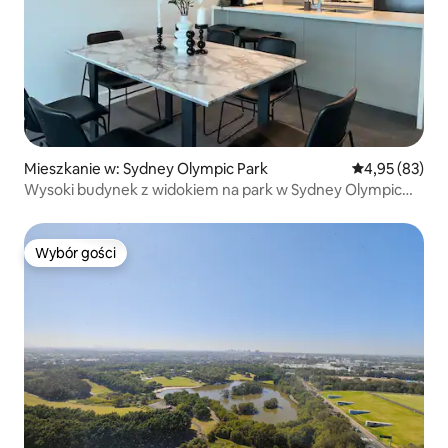
Mieszkanie w: Sydney Olympic Park
Średnia ocena:
4,95 (83)
Wysoki budynek z widokiem na park w Sydney Olympic
Park
Wybór gości
Wybór gości