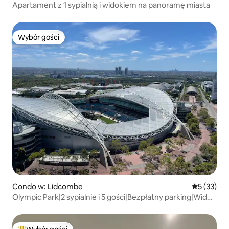
Apartament z 1 sypialnią i widokiem na panoramę miasta
Wybór gości
Wybór gości
Condo w: Lidcombe
Średnia oce
5 (33)
Olympic Park|2 sypialnie i 5 gości|Bezpłatny parking|Widok
na miasto