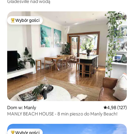
Gladesville nad wodą
Wybór gości
Najpopularniejsze z kategorii Wybór gości
Dom w: Manly
Średnia ocena: 
4,98 (127)
MANLY BEACH HOUSE - 8 min pieszo do Manly Beach!
Wybór gości