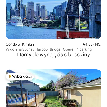
Condo w: Kirribilli
Średnia ocena: 
4,88 (145)
Widoki na Sydney Harbour Bridge i Operę｜1 parking
Domy do wynajęcia dla rodziny
Wybór gości
Najpopularniejsze z kategorii Wybór gości