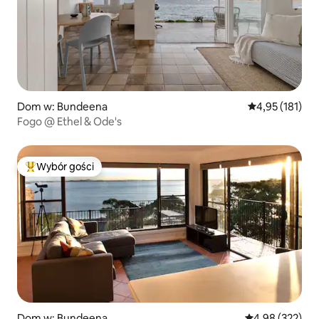
Dom w: Bundeena
Średnia ocena: 
4,95 (181)
Fogo @ Ethel & Ode's
Wybór gości
Najpopularniejsze z kategorii Wybór gości
Dom w: Bundeena
Średnia ocena: 
4,98 (322)