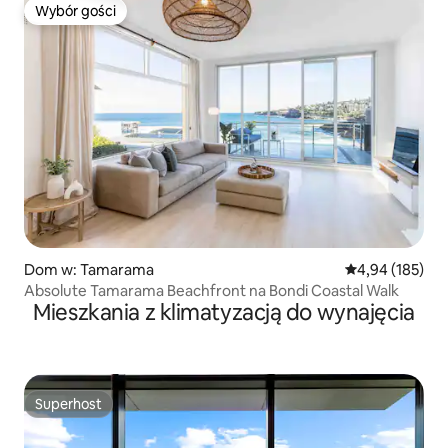
Wybór gości
Wybór gości
Dom w: Tamarama
Średnia ocena: 
4,94 (185)
Absolute Tamarama Beachfront na Bondi Coastal Walk
Mieszkania z klimatyzacją do wynajęcia
Superhost
Superhost