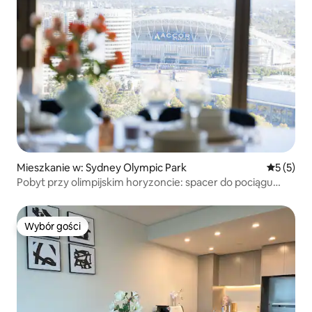
Mieszkanie w: Sydney Olympic Park
Średnia oc
5 (5)
Pobyt przy olimpijskim horyzoncie: spacer do pociągu
i sklepów
Wybór gości
Wybór gości