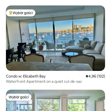
Wybór gości
Najpopularniejsze z kategorii Wybór gości
Condo w: Elizabeth Bay
Średnia ocena: 
4,96 (102)
Waterfront Apartment on a quiet cul-de-sac
Wybór gości
Wybór gości