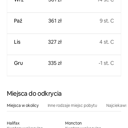
Paź
361 zł
9 st. C
Lis
327 zł
4 st. C
Gru
335 zł
-1 st. C
Miejsca do odkrycia
Miejsca w okolicy
Inne rodzaje miejsc pobytu
Najciekawsz
Halifax
Moncton