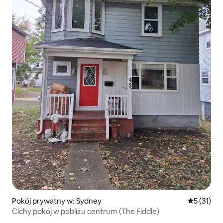
Pokój prywatny w: Sydney
Średnia oce
5 (31)
Cichy pokój w pobliżu centrum (The Fiddle)