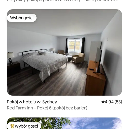
Wybór gości
Wybór gości
Pokój w hotelu w: Sydney
Średnia ocena:
4,94 (53)
Red Farm Inn – Pokój 6 (pokój bez barier)
Wybór gości
Najpopularniejsze z kategorii Wybór gości