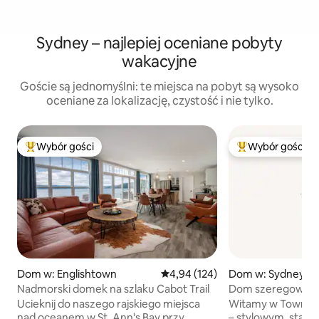
Sydney – najlepiej oceniane pobyty
wakacyjne
Goście są jednomyślni: te miejsca na pobyt są wysoko
oceniane za lokalizację, czystość i nie tylko.
Wybór gości
Wybór gości
Najpopularniejsze z kategorii Wybór gości
Najpopularniejsze
Dom w: Englishtown
Średnia ocena: 4,94 na 5, liczba 
4,94 (124)
Dom w: Sydney
Nadmorski domek na szlaku Cabot Trail
Dom szeregowy pr
Ucieknij do naszego rajskiego miejsca
Witamy w Townhou
nad oceanem w St. Ann's Bay przy
– stylowym, star