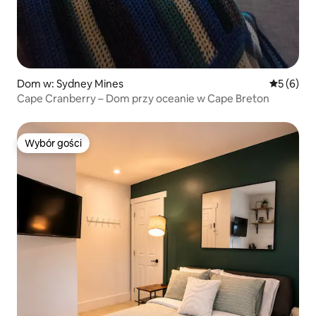
Dom w: Sydney Mines
Średnia oc
5 (6)
Cape Cranberry – Dom przy oceanie w Cape Breton
Wybór gości
Wybór gości