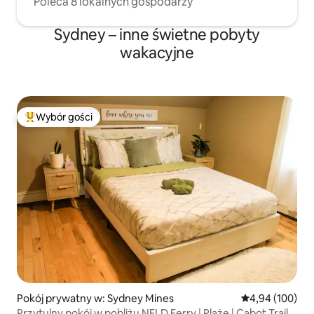
Poleca 8 lokalnych gospodarzy
Sydney – inne świetne pobyty
wakacyjne
Wybór gości
Najpopularniejsze z kategorii Wybór gości
Pokój prywatny w: Sydney Mines
Średnia ocena: 
4,94 (100)
Przytulny pokój w pobliżu NFLD Ferry | Plaże | Cabot Trail