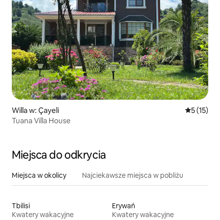
Willa w: Çayeli
Średnia oce
5 (15)
Tuana Villa House
Miejsca do odkrycia
Miejsca w okolicy
Najciekawsze miejsca w pobliżu
Tbilisi
Erywań
Kwatery wakacyjne
Kwatery wakacyjne