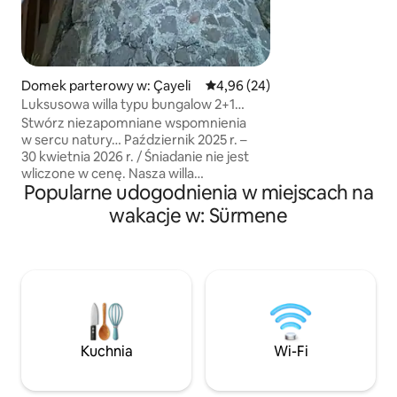
oferują pełną pry
pozwalają na spoko
Obiecujemy Ci cis
pobytu
Domek parterowy w: Çayeli
Średnia ocena: 4,96 na 5, liczba
4,96 (24)
Luksusowa willa typu bungalow 2+1
z jacuzzi w Rize
Stwórz niezapomniane wspomnienia
w sercu natury… Październik 2025 r. –
30 kwietnia 2026 r. / Śniadanie nie jest
wliczone w cenę. Nasza willa
Popularne udogodnienia w miejscach na
z apartamentem typu bungalow łączy
spokój i komfort z całkowitą
wakacje w: Sürmene
prywatnością i niezrównanymi widokami
na przyrodę. Wystrój w stylu boho
tworzy wyjątkową atmosferę,
gwarantując bezpieczny i wspaniały
wypoczynek. Do dyspozycji gości jest
największy apartament w regionie
o łącznej powierzchni użytkowej 70 m²,
salon, 2 sypialnie, w pełni wyposażona
Kuchnia
Wi-Fi
kuchnia oraz strefa z altanką.