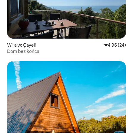
Willa w: Çayeli
Średnia ocena:
4,96 (24)
Dom bez końca