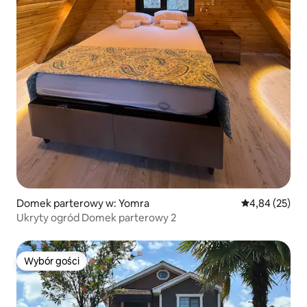
Domek parterowy w: Yomra
Średnia ocena:
4,84 (25)
Ukryty ogród Domek parterowy 2
Wybór gości
Wybór gości