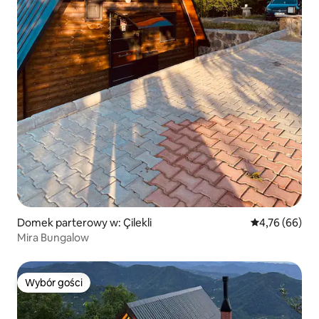
Domek parterowy w: Çilekli
Średnia ocena:
4,76 (66)
Mira Bungalow
Wybór gości
Wybór gości