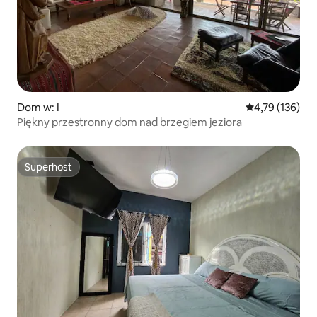
Dom w: I
Średnia ocena: 
4,79 (136)
Piękny przestronny dom nad brzegiem jeziora
Superhost
Superhost