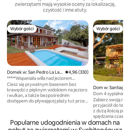
zwierzętami mają wysokie oceny za lokalizację,
czystość i inne atuty.
Wybór gości
Wybór gości
Wybór gości
Wybór gości
Domek w: San Pedro La Lag
Średnia ocena: 4,96 na 5, liczba 
4,96 (330)
una
*****Wspaniała willa nad jeziorem
z przytulną plażą
Ciesz się prywatnym basenem bez
Dom w: Santiago A
krawędzi z pięknym widokiem na jezioro
Dom 4 sypialnie 3 
i wulkan, a także bezpośrednim
jezioro
Zabierz swoją rod
dostępem do pływającej plaży tuż przed
przyjaciół do teg
domem. W przeciwieństwie do
z dużą ilością prz
odległych wynajmów, La Casa Bonita del
spędzania czasu, 
Lago znajduje się w San Pedro La Laguna
Popularne udogodnienia w domach na
i czerpania radośc
- najbardziej gościnnym mieście nad
przebudowany i n
jeziorem - ze sklepami, kawiarniami,