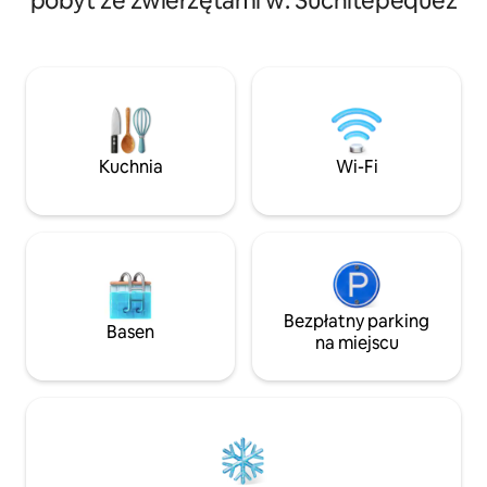
pobyt ze zwierzętami w: Suchitepéquez
dawnej La Posada
restauracjami i wszystkimi usługami w
ogromny ogród i b
pobliżu. Znajduje się w cichej, naturalnej,
widokiem na jezioro. Od Hacjendy
ekskluzywnej dzielnicy mieszkalnej,
100 m do obiektów
zaledwie 5–7 minut tuk-tukiem do
basenowe, sauna, d
głównych doków. 600 m² ogrodów,
grillowania, paleni
ogniska na zewnątrz, światłowodowego
one wspólne dla o
Wi-Fi, miejsca do pracy i bezpłatnego
osób, które chcą 
parkingu.
Kuchnia
Wi-Fi
i cieszyć się przy
Bezpłatny parking
Basen
na miejscu