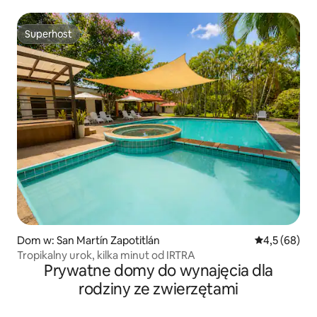
Superhost
Superhost
Dom w: San Martín Zapotitlán
Średnia ocena
4,5 (68)
Tropikalny urok, kilka minut od IRTRA
Prywatne domy do wynajęcia dla
rodziny ze zwierzętami