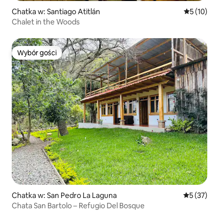
Chatka w: Santiago Atitlán
Średnia oce
5 (10)
Chalet in the Woods
Wybór gości
Wybór gości
Chatka w: San Pedro La Laguna
Średnia oce
5 (37)
Chata San Bartolo – Refugio Del Bosque