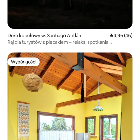
Dom kopułowy w: Santiago Atitlán
Średnia ocena:
4,96 (46)
Raj dla turystów z plecakiem – relaks, spotkania
i odkrywanie
Wybór gości
Wybór gości