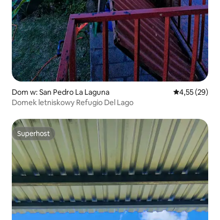
Dom w: San Pedro La Laguna
Średnia ocena:
4,55 (29)
Domek letniskowy Refugio Del Lago
Superhost
Superhost