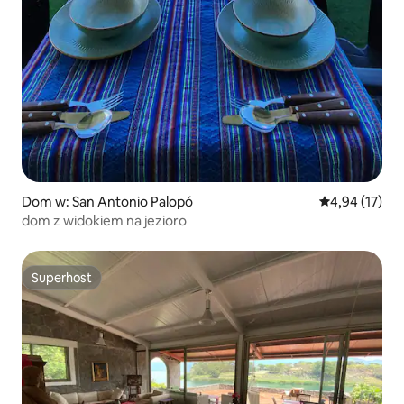
Dom w: San Antonio Palopó
Średnia ocena:
4,94 (17)
dom z widokiem na jezioro
Superhost
Superhost