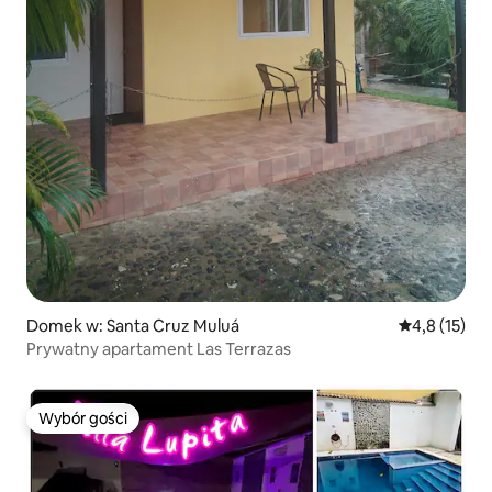
Domek w: Santa Cruz Muluá
Średnia ocena
4,8 (15)
Prywatny apartament Las Terrazas
Wybór gości
Wybór gości