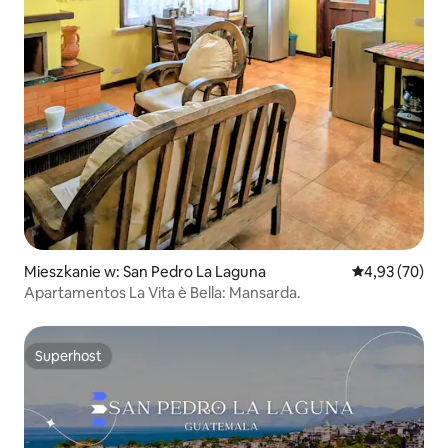
Mieszkanie w: San Pedro La Laguna
Średnia ocena:
4,93 (70)
Apartamentos La Vita è Bella: Mansarda.
Superhost
Superhost