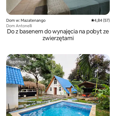
Dom w: Mazatenango
Średnia ocena:
4,84 (57)
Dom Antonelli
Do z basenem do wynajęcia na pobyt ze
zwierzętami
Superhost
Superhost