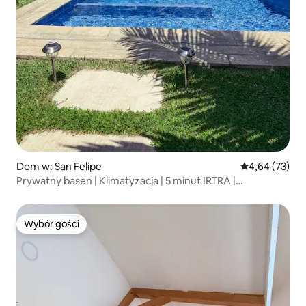
Dom w: San Felipe
Średnia ocena:
4,64 (73)
Prywatny basen | Klimatyzacja | 5 minut IRTRA |
Bezpieczny
Wybór gości
Wybór gości