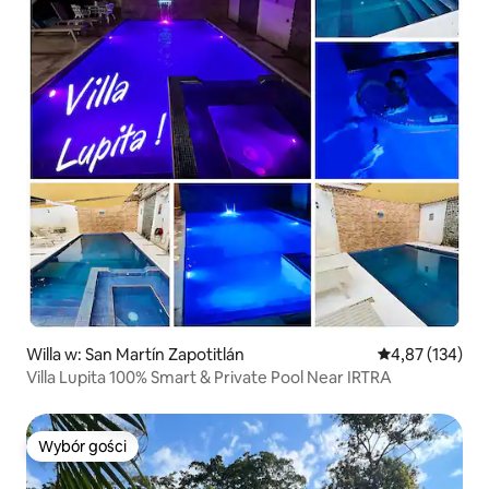
Willa w: San Martín Zapotitlán
Średnia ocena: 
4,87 (134)
Villa Lupita 100% Smart & Private Pool Near IRTRA
Wybór gości
Wybór gości