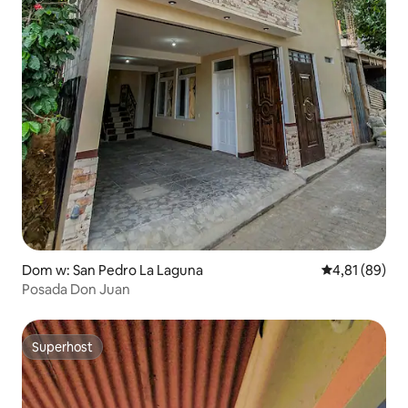
Dom w: San Pedro La Laguna
Średnia ocena:
4,81 (89)
Posada Don Juan
Superhost
Superhost