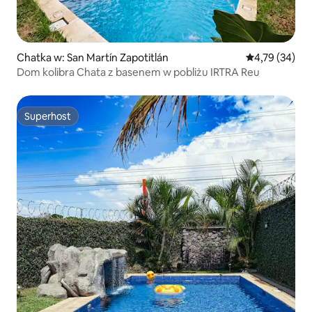
Chatka w: San Martín Zapotitlán
Średnia ocena:
4,79 (34)
Dom kolibra Chata z basenem w pobliżu IRTRA Reu
Superhost
Superhost