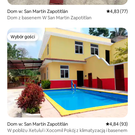
Dom w: San Martín Zapotitlán
Średnia ocena:
4,83 (77)
Dom z basenem W San Martin Zapotitlan
Wybór gości
Wybór gości
Dom w: San Martín Zapotitlán
Średnia ocena:
4,84 (93)
W pobliżu Xetulul i Xocomil Pokój z klimatyzacją i basenem