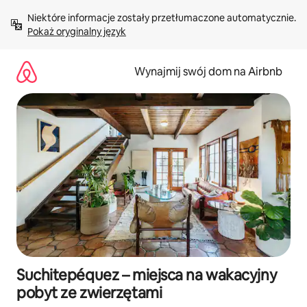
Przejdź
Niektóre informacje zostały przetłumaczone automatycznie. 
do
Pokaż oryginalny język
treści
Wynajmij swój dom na Airbnb
Suchitepéquez – miejsca na wakacyjny
pobyt ze zwierzętami