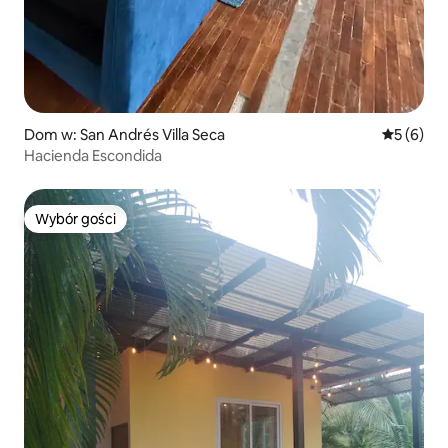
Dom w: San Andrés Villa Seca
Średnia oc
5 (6)
Hacienda Escondida
Wybór gości
Wybór gości