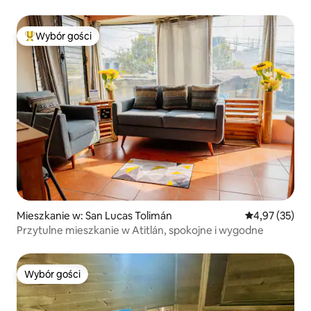
Wybór gości
Najpopularniejsze z kategorii Wybór gości
Mieszkanie w: San Lucas Tolimán
Średnia ocena:
4,97 (35)
Przytulne mieszkanie w Atitlán, spokojne i wygodne
Wybór gości
Wybór gości