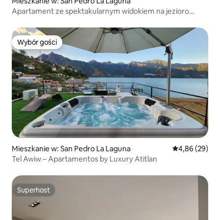
Mieszkanie w: San Pedro La Laguna
Apartament ze spektakularnym widokiem na jezioro
Atitlán,
Wybór gości
Wybór gości
Mieszkanie w: San Pedro La Laguna
Średnia ocena:
4,86 (29)
Tel Awiw – Apartamentos by Luxury Atitlan
Superhost
Superhost