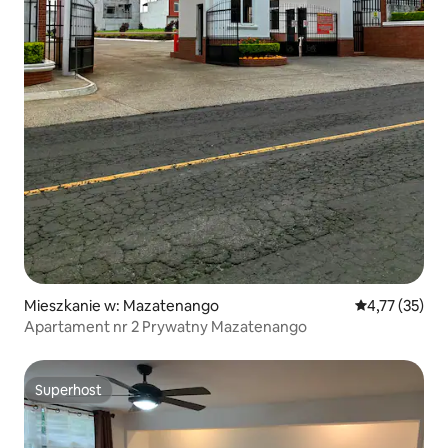
Mieszkanie w: Mazatenango
Średnia ocena:
4,77 (35)
Apartament nr 2 Prywatny Mazatenango
Superhost
Superhost