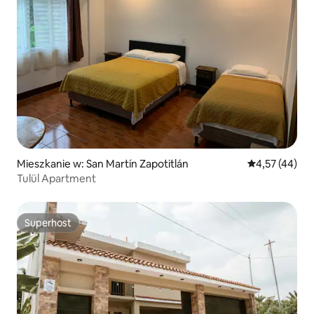
Mieszkanie w: San Martín Zapotitlán
Średnia ocena:
4,57 (44)
Tulül Apartment
Superhost
Superhost