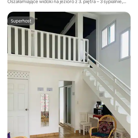
Oszałamiające widoki na jezioro z 3. piętra – 3 sypialnie,
2 łazienki
Superhost
Superhost