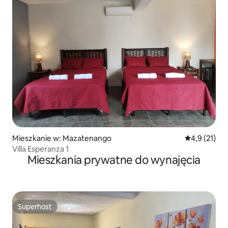
Mieszkanie w: Mazatenango
Średnia ocena
4,9 (21)
Villa Esperanza 1
Mieszkania prywatne do wynajęcia
Superhost
Superhost