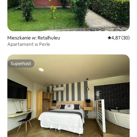
Mieszkanie w: Retalhuleu
Średnia ocena:
4,87 (30)
Apartament w Perle
Superhost
Superhost