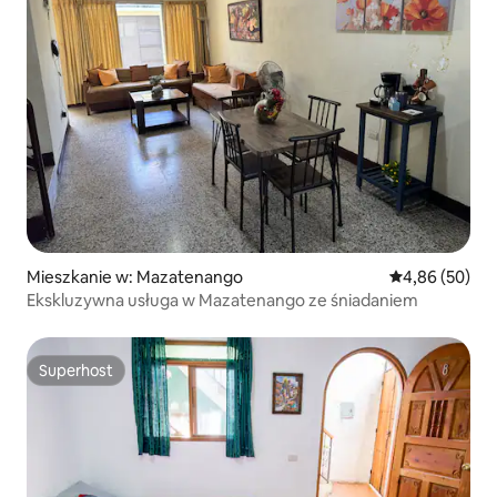
Mieszkanie w: Mazatenango
Średnia ocena:
4,86 (50)
Ekskluzywna usługa w Mazatenango ze śniadaniem
Superhost
Superhost