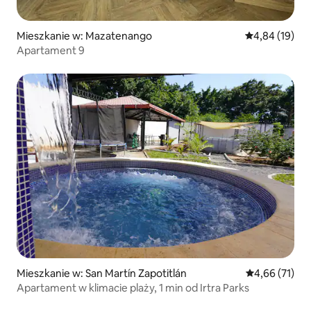
Mieszkanie w: Mazatenango
Średnia ocena:
4,84 (19)
Apartament 9
Mieszkanie w: San Martín Zapotitlán
Średnia ocena:
4,66 (71)
Apartament w klimacie plaży, 1 min od Irtra Parks