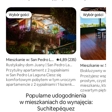
Wybór gości
Wybór gości
Wybór gości
Wybór gości
Mieszkanie w: San Pedro La
Średnia ocena: 4,89 na 5, liczba 
4,89 (235)
Laguna
Rustykalny dom Juany | San Pedro La
Mieszkanie w: San
Laguna
Laguna
Przytulny apartament z 2 sypialniami
Ekskluzywny widok
w San Pedro La Laguna Ciesz się
Przeżyjesz wspani
komfortowym pobytem w tym uroczym
prostym, czysty
apartamencie z 2 sypialniami i 1 łazienką,
mieszkaniu, które 
położonym w jednej z najlepszych
czwartym piętrze
dzielnic San Pedro La Laguna – w pobliżu
Popularne udogodnienia
mieć wszystko w zas
restauracji, kawiarni, barów i basenów
miejscu znajdziesz
w mieszkaniach do wynajęcia:
słonecznych. Idealne dla par, małych
gdzie można spęd
Suchitepéquez
rodzin lub znajomych: Średnie łóżko w
powietrzu, podziw