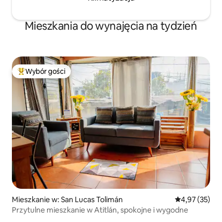
Mieszkania do wynajęcia na tydzień
Wybór gości
Najpopularniejsze z kategorii Wybór gości
Mieszkanie w: San Lucas Tolimán
Średnia ocena:
4,97 (35)
Przytulne mieszkanie w Atitlán, spokojne i wygodne