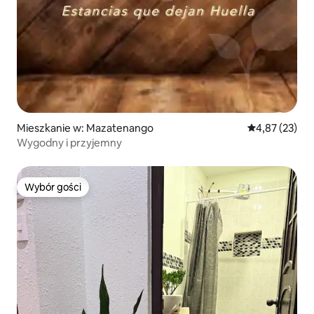
Mieszkanie w: Mazatenango
Średnia ocena:
4,87 (23)
Wygodny i przyjemny
Wybór gości
Wybór gości