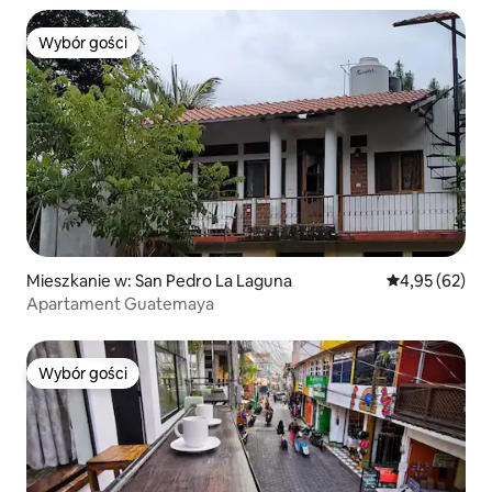
Wybór gości
Wybór gości
Mieszkanie w: San Pedro La Laguna
Średnia ocena:
4,95 (62)
Apartament Guatemaya
Wybór gości
Wybór gości