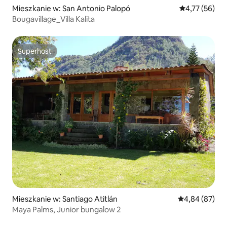
Mieszkanie w: San Antonio Palopó
Średnia ocena:
4,77 (56)
Bougavillage_Villa Kalita
Superhost
Superhost
Mieszkanie w: Santiago Atitlán
Średnia ocena:
4,84 (87)
Maya Palms, Junior bungalow 2