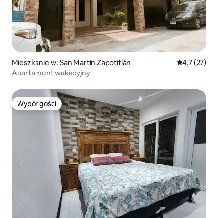
Mieszkanie w: San Martín Zapotitlán
Średnia ocena
4,7 (27)
Apartament wakacyjny
Wybór gości
Wybór gości