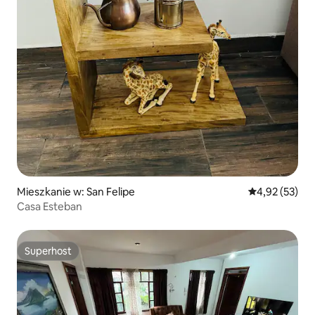
Mieszkanie w: San Felipe
Średnia ocena:
4,92 (53)
Casa Esteban
Superhost
Superhost