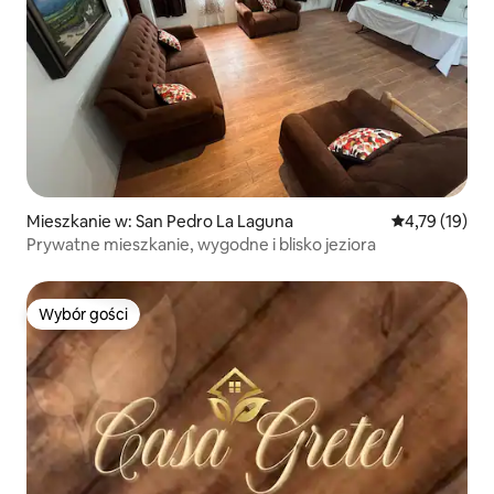
Mieszkanie w: San Pedro La Laguna
Średnia ocena:
4,79 (19)
Prywatne mieszkanie, wygodne i blisko jeziora
Wybór gości
Wybór gości