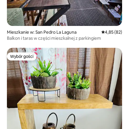
Mieszkanie w: San Pedro La Laguna
Średnia ocena:
4,85 (82)
Balkon i taras w części mieszkalnej z parkingiem
Wybór gości
Wybór gości