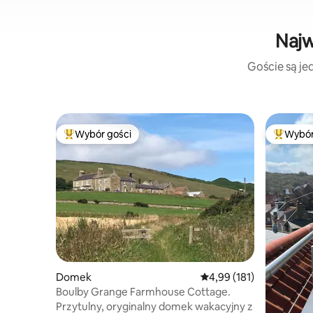
Najw
Goście są jed
Wybór gości
Wybór
Najpopularniejsze z kategorii Wybór gości
Najpopul
Domek
Średnia ocena: 4,99 na 5
4,99 (181)
Boulby Grange Farmhouse Cottage.
Przytulny, oryginalny domek wakacyjny z