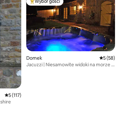
Wybór gości
Najpopularniejsze z kategorii Wybór gości
Domek
Średnia ocena: 5 na 
5 (58)
Jacuzzi | Niesamowite widoki na morze |
Domek na wsi
Średnia ocena: 5 na 5, liczba recenzji: 117
5 (117)
shire