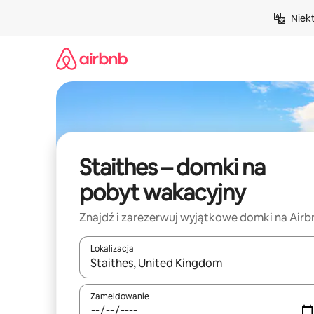
Przejdź
Niek
do
treści
Staithes – domki na
pobyt wakacyjny
Znajdź i zarezerwuj wyjątkowe domki na Airb
Lokalizacja
Gdy wyniki będą dostępne, możesz poruszać się p
Zameldowanie