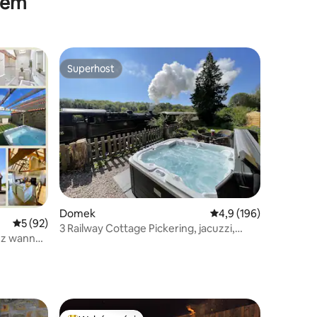
żem
Superhost
Wybór gości
Superhost
Domek
Średnia ocena: 4,9 na 5
4,9 (196)
Średnia ocena: 5 na 5, liczba recenzji: 92
5 (92)
3 Railway Cottage Pickering, jacuzzi,
 z wanną
zwierzęta mile widziane