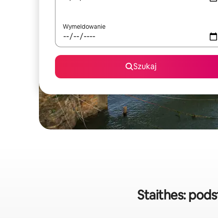
Wymeldowanie
Szukaj
Staithes: po