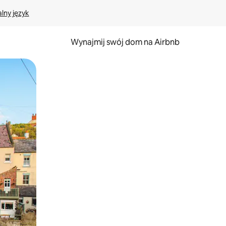
lny język
Wynajmij swój dom na Airbnb
e za pomocą gestów dotykowych lub przesuwania.