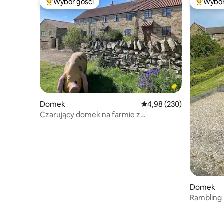
Wybór gości
Wybór
Najpopularniejsze z kategorii Wybór gości
Najpopul
Domek
Średnia ocena: 4,98 na 5,
4,98 (230)
Czarujący domek na farmie z
jacuzzi/sauną
Domek
Rambling 
Staithes