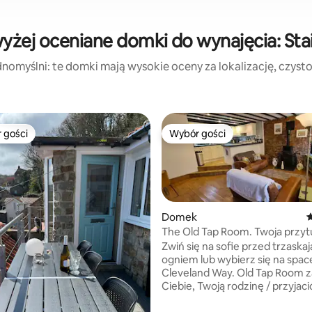
yżej oceniane domki do wynajęcia: Sta
nomyślni: te domki mają wysokie oceny za lokalizację, czystoś
 gości
Wybór gości
arniejsze z kategorii Wybór gości
Wybór gości
Domek
Ś
The Old Tap Room. Twoja przytulna
ucieczka. Przyjazne dla psów
Zwiń się na sofie przed trzask
ogniem lub wybierz się na spac
Cleveland Way. Old Tap Room 
, liczba recenzji: 181
Ciebie, Twoją rodzinę / przyjació
Twojego psa, aby cieszyć się p