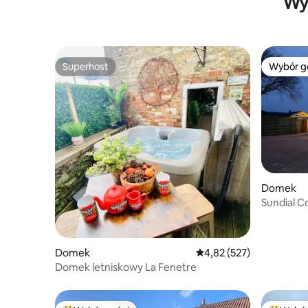
Wy
Superhost
Wybór g
Superhost
Wybór g
Domek
Sundial C
z 3 sypia
Domek
Średnia ocena: 4,82 na 5
4,82 (527)
Domek letniskowy La Fenetre