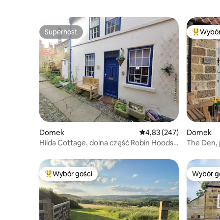
Superhost
Wybór
Superhost
Najpopul
Domek
Średnia ocena: 4,83 na 5
4,83 (247)
Domek
Hilda Cottage, dolna część Robin Hoods
The Den, 
Bay!
Wybór gości
Wybór g
Najpopularniejsze z kategorii Wybór gości
Wybór g