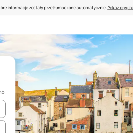
tóre informacje zostały przetłumaczone automatycznie. 
Pokaż orygina
nb
o nich za pomocą klawiszy strzałek w górę i w dół lub przeglądać j