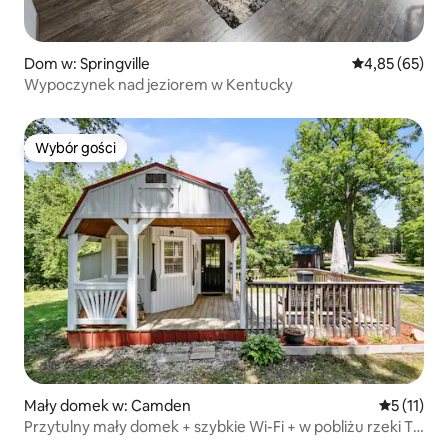
Dom w: Springville
Średnia ocena:
4,85 (65)
Wypoczynek nad jeziorem w Kentucky
Wybór gości
Wybór gości
Mały domek w: Camden
Średnia oc
5 (11)
Przytulny mały domek + szybkie Wi-Fi + w pobliżu rzeki TN
+ świetne miejsca na jedzenie