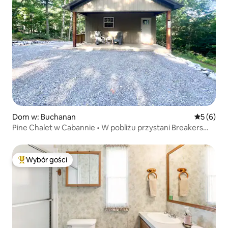
Dom w: Buchanan
Średnia oc
5 (6)
Pine Chalet w Cabannie • W pobliżu przystani Breakers
Marina
Wybór gości
Najpopularniejsze z kategorii Wybór gości