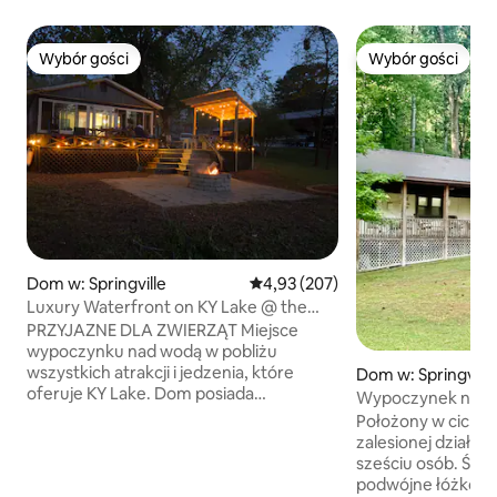
Wybór gości
Wybór gości
Wybór gości
Wybór gości
Dom w: Springville
Średnia ocena: 4,93 na 5, liczba 
4,93 (207)
Luxury Waterfront on KY Lake @ the
Petite Retreat
PRZYJAZNE DLA ZWIERZĄT Miejsce
wypoczynku nad wodą w pobliżu
wszystkich atrakcji i jedzenia, które
Dom w: Springville
oferuje KY Lake. Dom posiada
Wypoczynek nad 
apartament główny z wanną, a także
Położony w cichej 
prysznic z deszczownicą. W pełni
zalesionej działce. Dwie sypialnie dl
wyposażona kuchnia ze wszystkim,
sześciu osób. Śred
czego potrzebujesz, aby przygotować
podwójne łóżko i ś