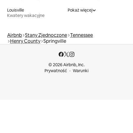
Louisville
Pokaż więcej
Kwatery wakacyjne
Airbnb
Stany Zjednoczone
Tennessee
Henry County
Springville
© 2026 Airbnb, Inc.
Prywatność
Warunki