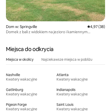
Dom w: Springville
Średnia ocena:
4,97 (38)
Domek z bali z widokiem na jezioro i kamiennym
kominkiem
Miejsca do odkrycia
Miejsca w okolicy
Najciekawsze miejsca w pobliżu
Nashville
Atlanta
Kwatery wakacyjne
Kwatery wakacyjne
Gatlinburg
Indianapolis
Kwatery wakacyjne
Kwatery wakacyjne
Pigeon Forge
Saint Louis
Kwatery wakacyjne
Kwatery wakacyjne