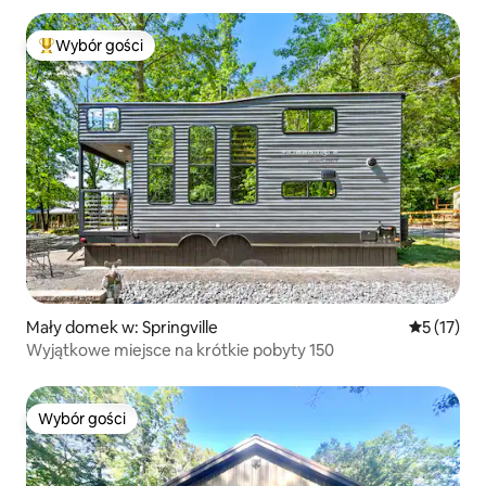
Wybór gości
Najpopularniejsze z kategorii Wybór gości
Mały domek w: Springville
Średnia oce
5 (17)
Wyjątkowe miejsce na krótkie pobyty 150
Wybór gości
Wybór gości