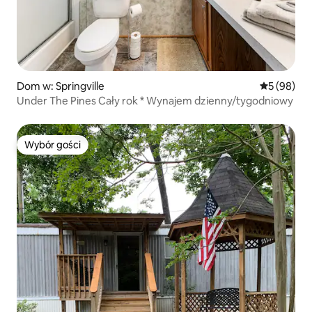
Dom w: Springville
Średnia oce
5 (98)
Under The Pines Cały rok * Wynajem dzienny/tygodniowy
Wybór gości
Wybór gości