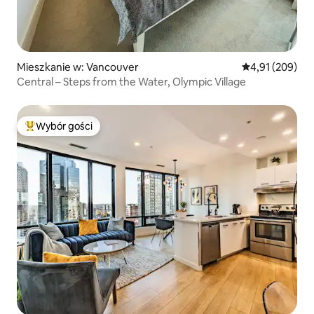
Mieszkanie w: Vancouver
Średnia ocena: 
4,91 (209)
Central – Steps from the Water, Olympic Village
Wybór gości
Najpopularniejsze z kategorii Wybór gości