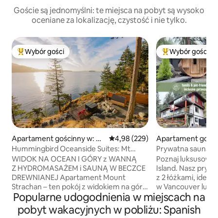
Goście są jednomyślni: te miejsca na pobyt są wysoko
oceniane za lokalizację, czystość i nie tylko.
Wybór gości
Wybór gości
Najpopularniejsze z kategorii Wybór gości
Najpopularniejsze
Apartament gościnny w: Bo
Średnia ocena: 4,98 na 5, liczba 
4,98 (229)
Apartament gości
wen Island
wen Island
Hummingbird Oceanside Suites: Mt
Prywatna sauna i 
Strachan Suite
Bowen Island
WIDOK NA OCEAN I GÓRY z WANNĄ
Poznaj luksusową
Z HYDROMASAŻEM i SAUNĄ W BECZCE
Island. Nasz pryw
DREWNIANEJ Apartament Mount
z 2 łóżkami, idea
Strachan – ten pokój z widokiem na góry
w Vancouver lub p
Popularne udogodnienia w miejscach na
ma okna, które zapewniają
znajduje się 5 min
panoramiczne widoki na górę Strachan i
Goście mają wyłą
pobyt wakacyjnych w pobliżu: Spanish
cieśninę Howe Sound. Apartament jest
Cedarwood, nasze