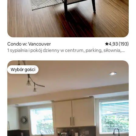
Condo w: Vancouver
Średnia ocena: 
4,93 (193)
1 sypialnia i pokój dzienny w centrum, parking, siłownia,
basen, Skytrain
Wybór gości
Wybór gości