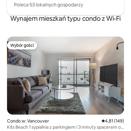
Poleca 53 lokalnych gospodarzy
Wynajem mieszkań typu condo z Wi-Fi
Wybór gości
Wybór gości
Condo w: Vancouver
Średnia ocena: 
4,81 (149)
Kits Beach 1 sypialnia z parkingiem | 3 minuty spacerem od