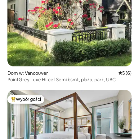
Dom w: Vancouver
Średnia oc
5 (6)
PointGrey Luxe Hi-ceil Semi bsmt, plaża, park, UBC
Wybór gości
Najpopularniejsze z kategorii Wybór gości