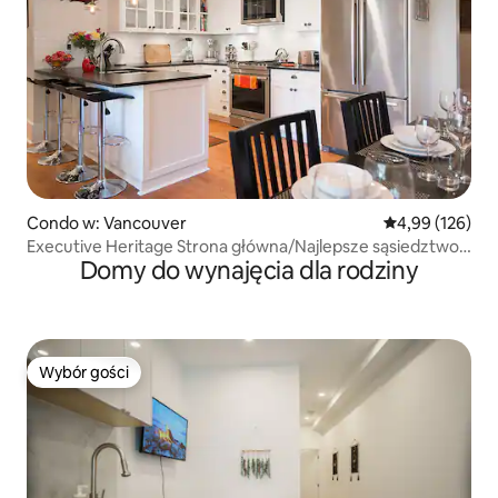
Condo w: Vancouver
Średnia ocena: 
4,99 (126)
Executive Heritage Strona główna/Najlepsze sąsiedztwo
Domy do wynajęcia dla rodziny
w mieście
Wybór gości
Wybór gości