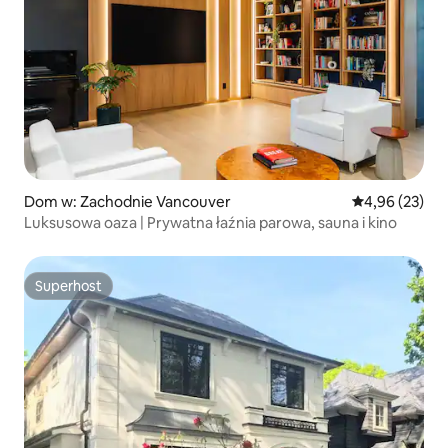
Dom w: Zachodnie Vancouver
Średnia ocena:
4,96 (23)
Luksusowa oaza | Prywatna łaźnia parowa, sauna i kino
Superhost
Superhost