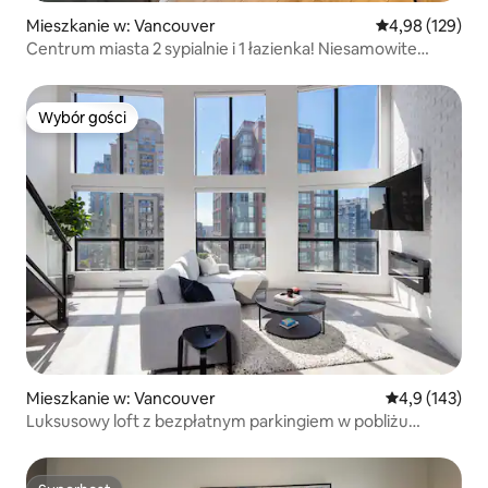
Mieszkanie w: Vancouver
Średnia ocena: 
4,98 (129)
Centrum miasta 2 sypialnie i 1 łazienka! Niesamowite
widoki!
Wybór gości
Wybór gości
Mieszkanie w: Vancouver
Średnia ocena:
4,9 (143)
Luksusowy loft z bezpłatnym parkingiem w pobliżu
Yaletown