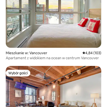
Mieszkanie w: Vancouver
Średnia ocena: 
4,84 (103)
Apartament z widokiem na ocean w centrum Vancouver
Wybór gości
Wybór gości