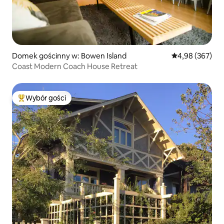
Domek gościnny w: Bowen Island
Średnia ocena: 
4,98 (367)
Coast Modern Coach House Retreat
Wybór gości
Najpopularniejsze z kategorii Wybór gości