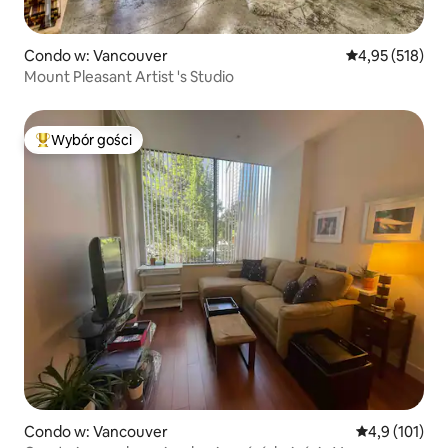
Condo w: Vancouver
Średnia ocena: 
4,95 (518)
Mount Pleasant Artist 's Studio
Wybór gości
Najpopularniejsze z kategorii Wybór gości
Condo w: Vancouver
Średnia ocena:
4,9 (101)