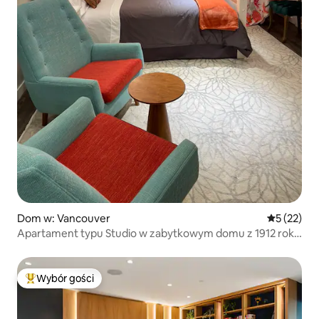
Dom w: Vancouver
Średnia oce
5 (22)
Apartament typu Studio w zabytkowym domu z 1912 roku
w Kitsilano
Wybór gości
Najpopularniejsze z kategorii Wybór gości