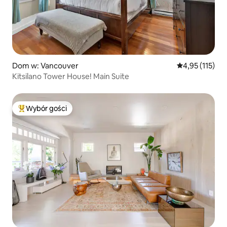
Dom w: Vancouver
Średnia ocena: 
4,95 (115)
Kitsilano Tower House! Main Suite
Wybór gości
Najpopularniejsze z kategorii Wybór gości