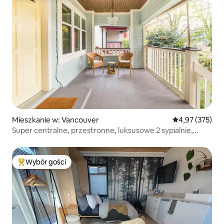
Mieszkanie w: Vancouver
Średnia ocena: 
4,97 (375)
Super centralne, przestronne, luksusowe 2 sypialnie,
2 łazienki
Wybór gości
Najpopularniejsze z kategorii Wybór gości