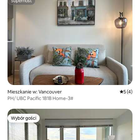
Superhost
Superhost
Mieszkanie w: Vancouver
Średnia oc
5 (4)
PH/ UBC Pacific 1B1B Home-3#
Wybór gości
Wybór gości