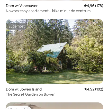
Dom w: Vancouver
Średnia ocena: 
4,96 (178)
Nowoczesny apartament – kilka minut do centrum
miasta!
Superhost
Superhost
Dom w: Bowen Island
Średnia ocena: 
4,92 (102)
The Secret Garden on Bowen