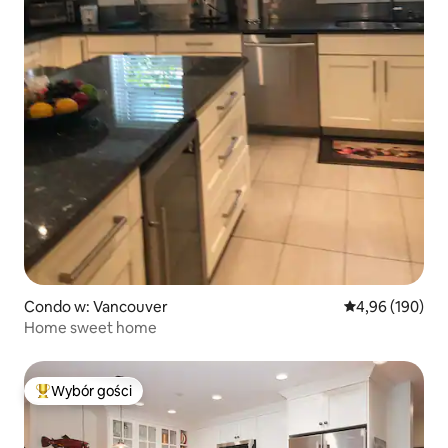
Condo w: Vancouver
Średnia ocena: 
4,96 (190)
Home sweet home
Wybór gości
Najpopularniejsze z kategorii Wybór gości