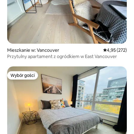
Mieszkanie w: Vancouver
Średnia ocena: 
4,95 (272)
Przytulny apartament z ogródkiem w East Vancouver
Wybór gości
Wybór gości