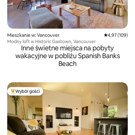
Mieszkanie w: Vancouver
Średnia ocena: 
4,97 (109)
Modny loft w Historic Gastown, Vancouver
Inne świetne miejsca na pobyty
wakacyjne w pobliżu Spanish Banks
Beach
Wybór gości
Najpopularniejsze z kategorii Wybór gości