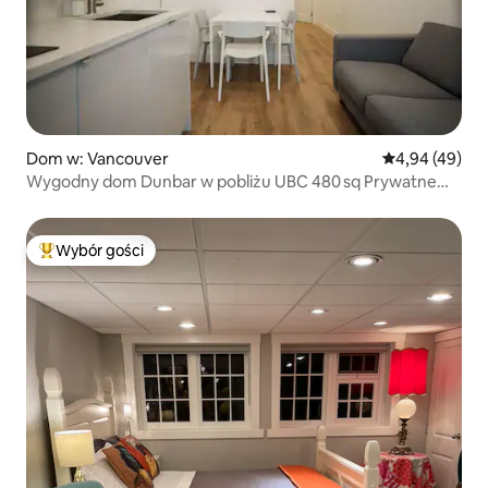
Dom w: Vancouver
Średnia ocena:
4,94 (49)
Wygodny dom Dunbar w pobliżu UBC 480 sq Prywatne
wejście
Wybór gości
Najpopularniejsze z kategorii Wybór gości