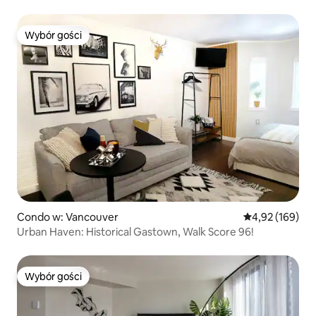
plaży
Wybór gości
Wybór gości
Condo w: Vancouver
Średnia ocena: 
4,92 (169)
Urban Haven: Historical Gastown, Walk Score 96!
Wybór gości
Wybór gości