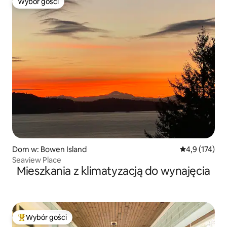
Wybór gości
Wybór gości
Dom w: Bowen Island
Średnia ocena:
4,9 (174)
Seaview Place
Mieszkania z klimatyzacją do wynajęcia
Wybór gości
Najpopularniejsze z kategorii Wybór gości