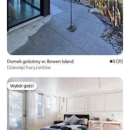
Domek gościnny w: Bowen Island
Średnia oce
5 (31)
Dziewięć horyzontów
Wybór gości
Wybór gości