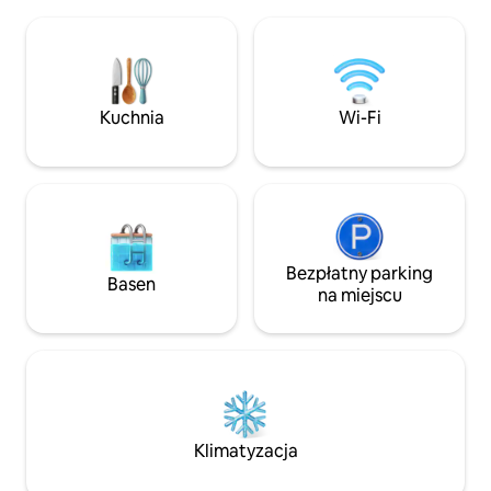
i relaksu. Po zwie
Bay – 15–20 minut jazdy od lotniska St.
Avalon z tej central
John's i centrum miasta – i oferuje
zrelaksuj się w pry
niesamowite widoki.(W domu jest też
świeżym powietrz
świetne Wi-Fi dla osób pracujących
spacerem do słynn
zdalnie:)
Newfoundland Dist
Kuchnia
Wi-Fi
można kupić ręcz
alkohole, zjeść py
i podziwiać rozleg
Conception Bay.
Bezpłatny parking
Basen
na miejscu
Klimatyzacja