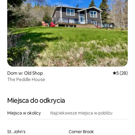
Dom w: Old Shop
Średnia oce
5 (28)
The Peddle House
Miejsca do odkrycia
Miejsca w okolicy
Najciekawsze miejsca w pobliżu
St. John's
Corner Brook