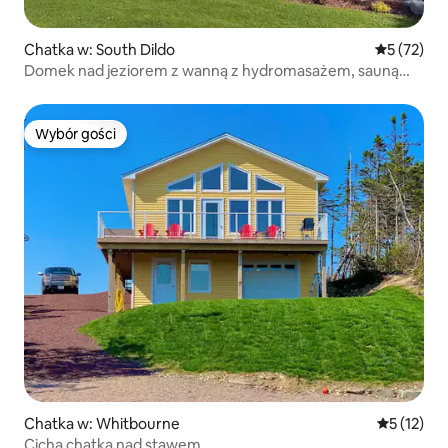
Chatka w: South Dildo
Średnia oce
5 (72)
Domek nad jeziorem z wanną z hydromasażem, sauną
i stołem bilardowym
Wybór gości
Wybór gości
Chatka w: Whitbourne
Średnia oce
5 (12)
Cicha chatka nad stawem