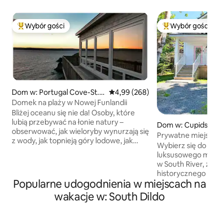
Wybór gości
Wybór gości
Najpopularniejsze z kategorii Wybór gości
Najpopularniejsze
Dom w: Portugal Cove-St. P
Średnia ocena: 4,99 na 5, liczba r
4,99 (268)
hilip's
Domek na plaży w Nowej Funlandii
Bliżej oceanu się nie da! Osoby, które
lubią przebywać na łonie natury –
Dom w: Cupids
obserwować, jak wieloryby wynurzają się
Prywatne miejsce
z wody, jak topnieją góry lodowe, jak
Jacuzzi / Destylar
Wybierz się do pr
bawią się ptaki morskie, jak nadciągają
spaceru / Ocean
luksusowego miej
burze, jak rybacy łowią ryby, jak zachodzi
w South River, zal
słońce – lub które lubią wędrować,
historycznego Bri
pływać kajakiem, nurkować i ogólnie
Popularne udogodnienia w miejscach na
dom dla dwóch os
odkrywać świat, szczególnie docenią to
dużej prywatnej d
wakacje w: South Dildo
wyjątkowe miejsce i wrażenia, jakie
wysokimi drzewami
oferuje. Nieruchomość położona jest na
połączenie przyro
wybrzeżu w pięknej zatoce Conception