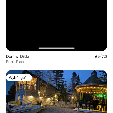
Dom w: Dildo
Średnia oce
5 (72)
Pop's Place
Wybór gości
Wybór gości