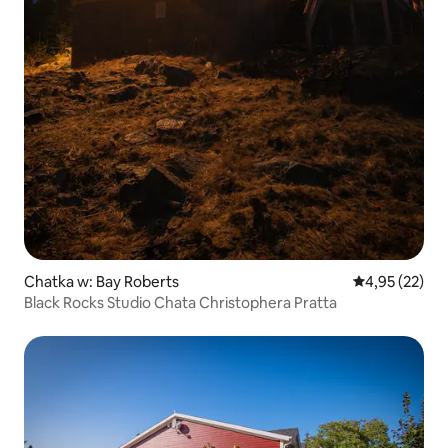
Chatka w: Bay Roberts
Średnia ocena:
4,95 (22)
Black Rocks Studio Chata Christophera Pratta