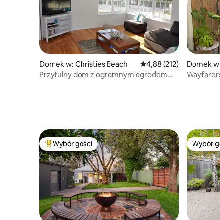
Domek w: Christies Beach
Średnia ocena: 4,88 na 5
4,88 (212)
Domek w:
Przytulny dom z ogromnym ogrodem
Wayfarer
i świetną plażą
Wybór gości
Wybór g
Najpopularniejsze z kategorii Wybór gości
Wybór g