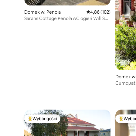
Domek w: Penola
Średnia ocena: 4,86 na 5
4,86 (102)
Sarahs Cottage Penola AC ogień Wifi Spa
pies mile widziany
Domek w:
Cumquat 
mieszkan
Wybór gości
Wybór
Najpopularniejsze z kategorii Wybór gości
Najpopul