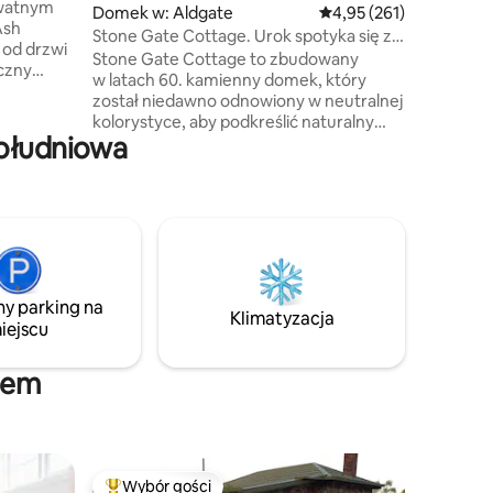
ywatnym
Domek w: Aldgate
Średnia ocena: 4,95 na 5
4,95 (261)
Ash
Stone Gate Cottage. Urok spotyka się z
nowoczesnością.
Stone Gate Cottage to zbudowany
iczny
w latach 60. kamienny domek, który
tórym
został niedawno odnowiony w neutralnej
ji
kolorystyce, aby podkreślić naturalny
.
Południowa
urok i charakter ręcznie wykonanych
akrowej
elementów kamiennych.
a
Zaprojektowane i wyposażone w nowe
 ze
elementy w każdym pokoju. Funkcje
zewami
obejmują - darmowe Wi-Fi – telewizor
y szlak
Smart TV z Amazon Prime - pełna
ię 35
kuchnia - śniadanie do samodzielnego
 minut
ugotowania - ekspres do kawy – kominek
ny parking na
na drewno - ogrzewanie i chłodzenie
Klimatyzacja
iejscu
kanałowe W głównej sypialni znajduje się
ącym
łóżko typu king-size, a w drugiej sypialni –
łóżko typu queen-size.
żem
Wybór gości