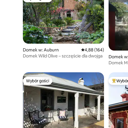
Wybór gości
Superho
Domek w: Auburn
Średnia ocena: 4,88 na 5
4,88 (164)
Domek Wild Olive – szczęście dla dwojga
Domek w: 
Domek M
Wybór gości
Wybór
Wybór gości
Najpopul