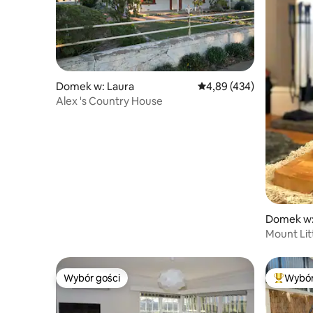
Domek w: Laura
Średnia ocena: 4,89 na 5
4,89 (434)
Alex 's Country House
Domek w:
Mount Lit
Wybór gości
Wybór
Wybór gości
Najpopul