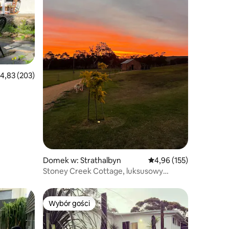
rednia ocena: 4,83 na 5, liczba recenzji: 203
4,83 (203)
Domek w: Strathalbyn
Średnia ocena: 4,96 na 5
4,96 (155)
Stoney Creek Cottage, luksusowy
pensjonat
Wybór gości
Wybór gości