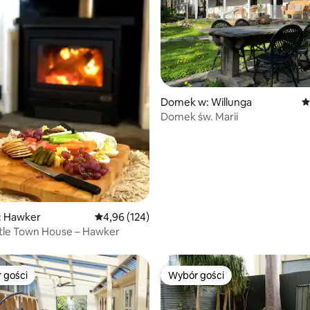
, liczba recenzji: 434
Domek w: Willunga
Ś
Domek św. Marii
 Hawker
Średnia ocena: 4,96 na 5, liczba recenzji: 124
4,96 (124)
tle Town House – Hawker
 gości
Wybór gości
arniejsze z kategorii Wybór gości
Wybór gości