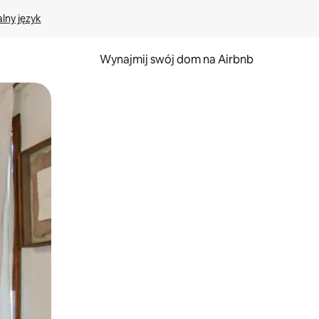
lny język
Wynajmij swój dom na Airbnb
e za pomocą gestów dotykowych lub przesuwania.