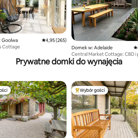
, liczba recenzji: 212
 Goolwa
Średnia ocena: 4,95 na 5, liczba recenzji: 265
4,95 (265)
s Cottage
Domek w: Adelaide
Śr
Central Market Cottage: CBD i 
Prywatne domki do wynajęcia
dla zwierząt
ości
Wybór gości
ości
Najpopularniejsze z kategorii 