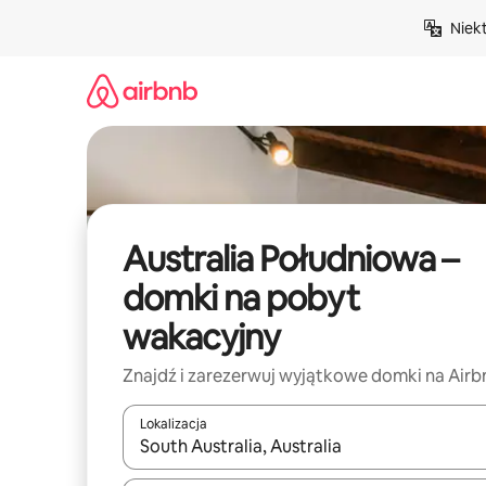
Przejdź
Niek
do
treści
Australia Południowa –
domki na pobyt
wakacyjny
Znajdź i zarezerwuj wyjątkowe domki na Airb
Lokalizacja
Gdy wyniki będą dostępne, możesz poruszać się p