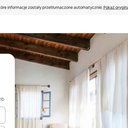
tóre informacje zostały przetłumaczone automatycznie. 
Pokaż orygina
nb
o nich za pomocą klawiszy strzałek w górę i w dół lub przeglądać j