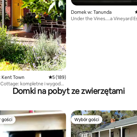
, liczba recenzji: 102
Domek w: Tanunda
Ś
Under the Vines....a Vineyard E
 Kent Town
Średnia ocena: 5 na 5, liczba recenzji: 189
5 (189)
Cottage: kompletne i wygodne
Domki na pobyt ze zwierzętami
ie w Kent Town
 gości
Wybór gości
arniejsze z kategorii Wybór gości
Wybór gości