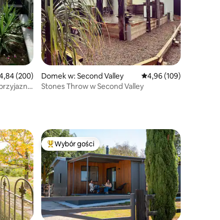
ednia ocena: 4,84 na 5, liczba recenzji: 200
4,84 (200)
Domek w: Second Valley
Średnia ocena: 4,96 na 5
4,96 (109)
przyjazny
Stones Throw w Second Valley
Wybór gości
Wybór gości
Najpopularniejsze z kategorii Wybór gości