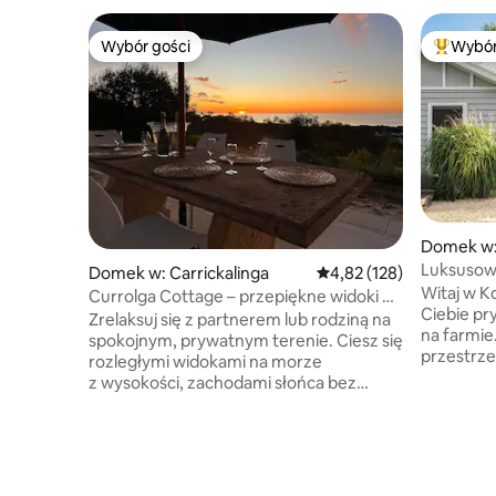
Wybór gości
Wybór
Wybór gości
Najpopul
Domek w:
Luksusowy
Domek w: Carrickalinga
Średnia ocena: 4,82 na 5
4,82 (128)
alpak, ow
Witaj w Kook
Currolga Cottage – przepiękne widoki na
Ciebie p
morze, wypoczynek nad brzegiem
Zrelaksuj się z partnerem lub rodziną na
na farmie. Ciesz się rozległą otwa
spokojnym, prywatnym terenie. Ciesz się
przestrze
rozległymi widokami na morze
domu but
z wysokości, zachodami słońca bez
chwilami 
zakłóceń i niesamowitymi,
kucyka, o
rozgwieżdżonymi nocnymi niebiosami.
bezpłatny
Ekologiczny dom poza siecią Rozkoszuj
będziesz 
się wiejskim krajobrazem, dzikimi
spotkania
kangurami, dziobakami i ptakami.