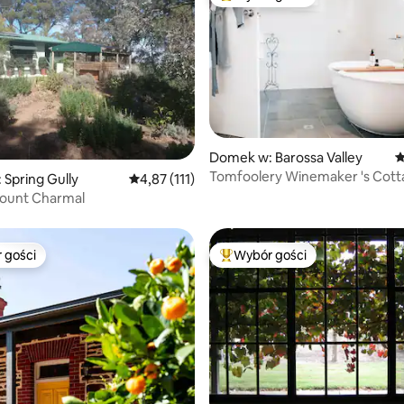
st
Najpopularniejsze z kategorii 
, liczba recenzji: 164
Domek w: Barossa Valley
Ś
Tomfoolery Winemaker 's Cott
Spring Gully
Średnia ocena: 4,87 na 5, liczba recenzji: 111
4,87 (111)
Dolina Barossa
ount Charmal
 gości
Wybór gości
arniejsze z kategorii Wybór gości
Najpopularniejsze z kategorii 