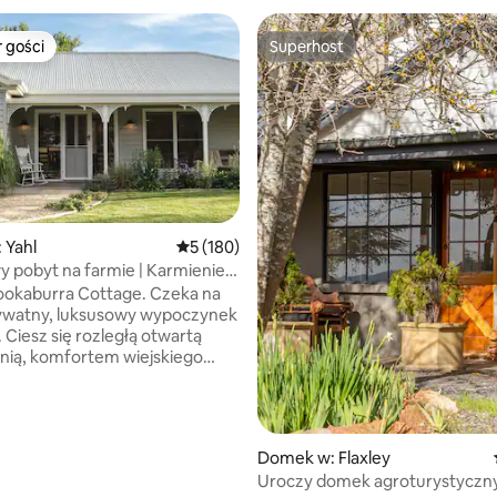
 gości
Superhost
arniejsze z kategorii Wybór gości
Superhost
 Yahl
Średnia ocena: 5 na 5, liczba recenzji: 180
5 (180)
 pobyt na farmie | Karmienie
, liczba recenzji: 128
iec i kucyków
aburra Cottage. Czeka na
rywatny, luksusowy wypoczynek
rtą
nią, komfortem wiejskiego
ikowego i niezapomnianymi
podczas karmienia przyjaznego
wiec i alpak – otrzymasz
 pokarm, dzięki czemu
Domek w: Flaxley
mógł cieszyć się prywatnymi
Uroczy domek agroturystyczn
mi ze zwierzętami, kiedy tylko