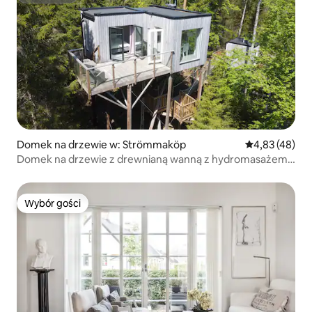
Domek na drzewie w: Strömmaköp
Średnia ocena:
4,83 (48)
Domek na drzewie z drewnianą wanną z hydromasażem
i przyrodą!
Wybór gości
Wybór gości