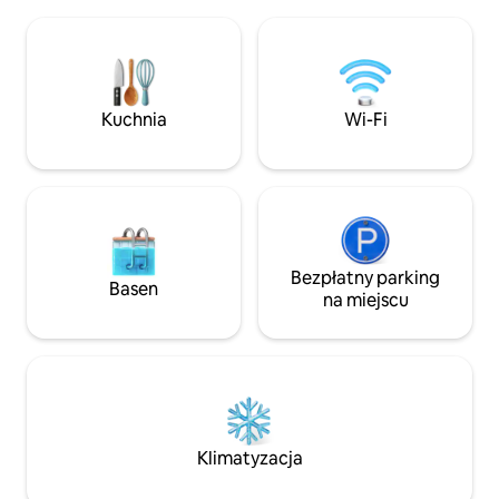
okolicy. Do Skånes Djurpark można
jadalnia, dwa fotel
dojechać samochodem w 45 minut. Tam
Łazienka z pryszni
zwierzęta skandynawskie, takie jak wilki,
taras, grill gazowy
niedźwiedzie, rysie i inne gatunki
w środku nadmorsk
zwierząt skandynawskich żyją w swoim
około 6 km od Yst
naturalnym środowisku. Zobacz godziny
dojechać samoch
Kuchnia
Wi-Fi
otwarcia na odpowiedniej stronie. Skåne
wzdłuż morza. Pr
oferuje wiele innych wycieczek zarówno
i stacja kolejowa
dla dużych, jak i małych.
publicznym.
Bezpłatny parking
Basen
na miejscu
Klimatyzacja