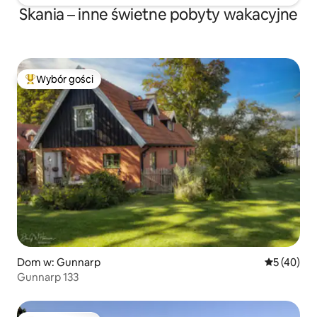
Skania – inne świetne pobyty wakacyjne
Wybór gości
Najpopularniejsze z kategorii Wybór gości
Dom w: Gunnarp
Średnia oce
5 (40)
Gunnarp 133