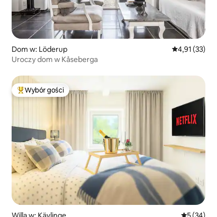
Dom w: Löderup
Średnia ocena:
4,91 (33)
Uroczy dom w Kåseberga
Wybór gości
Najpopularniejsze z kategorii Wybór gości
Willa w: Kävlinge
Średnia oce
5 (34)