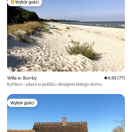
Wybór gości
Najpopularniejsze z kategorii Wybór gości
Willa w: Borrby
Średnia ocena:
4,95 (77)
Kyhlsro – plaża w pobliżu designerskiego domu
Wybór gości
Wybór gości