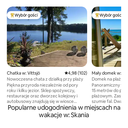
Wybór gości
Wybór gości
Najpopularniejsze z kategorii Wybór gości
Najpopularniejsze
Chatka w: Vittsjö
Średnia ocena: 4,98 na 5, liczba 
4,98 (102)
Mały domek w: Ys
Nowoczesna chata z działką przy plaży
Domek na plaży z
morze
Piękna przyroda niezależnie od pory
Panoramiczny wido
roku i kilku jezior. Sklep spożywczy,
15 metrów do plaż
restauracje oraz dworzec kolejowy i
plażowym. Zasypiaj
autobusowy znajdują się w wiosce
szumie fal. Dwa łóżka, z których
Popularne udogodnienia w miejscach na
Vittsjö. Goście mają dostęp do łodzi
rozciąga się wido
wioślarskiej, dwóch kajaków i łowienia
kuchenny z dwiem
wakacje w: Skania
ryb z doku. Pole golfowe, safari z łosiami,
kuchenką mikrofa
gofrownica i Skåneleden znajdują się w
kawy, lodówką i z