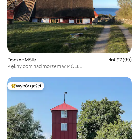
Dom w: Mölle
Średnia ocena:
4,97 (99)
Piękny dom nad morzem w MÖLLE
Wybór gości
Najpopularniejsze z kategorii Wybór gości