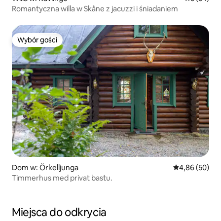
Romantyczna willa w Skåne z jacuzzi i śniadaniem
Wybór gości
Wybór gości
Dom w: Örkelljunga
Średnia ocena:
4,86 (50)
Timmerhus med privat bastu.
Miejsca do odkrycia