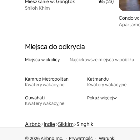
Mieszkanie w: Gangtok
Średnia ocena: 5 na 
5 (23)
Shiloh Khim
Condo w:
Apartamen
dolinę
Miejsca do odkrycia
Miejsca w okolicy
Najciekawsze miejsca w pobliżu
Kamrup Metropolitan
Katmandu
Kwatery wakacyjne
Kwatery wakacyjne
Guwahati
Pokaż więcej
Kwatery wakacyjne
Airbnb
Indie
Sikkim
Singhik
© 2026 Airbnb, Inc.
Prywatność
Warunki