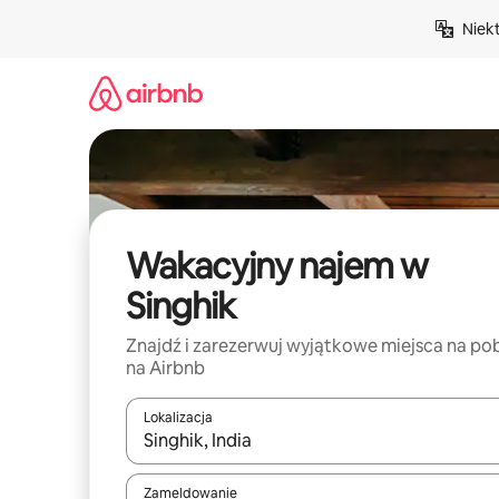
Przejdź
Niek
do
treści
Wakacyjny najem w
Singhik
Znajdź i zarezerwuj wyjątkowe miejsca na po
na Airbnb
Lokalizacja
Gdy wyniki będą dostępne, możesz poruszać się p
Zameldowanie