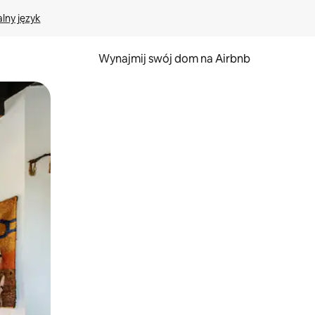
lny język
Wynajmij swój dom na Airbnb
e za pomocą gestów dotykowych lub przesuwania.