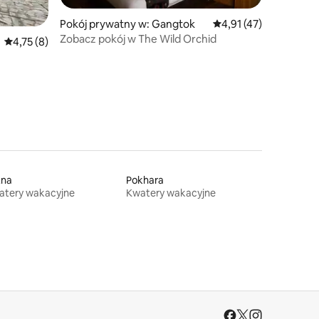
Pokój prywatny w: Gangtok
Średnia ocena: 4,91 na
4,91 (47)
Zobacz pokój w The Wild Orchid
Średnia ocena: 4,75 na 5, liczba recenzji: 8
4,75 (8)
tna
Pokhara
atery wakacyjne
Kwatery wakacyjne