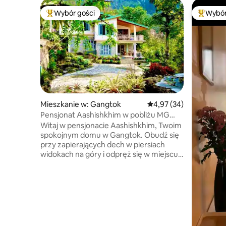
Wybór gości
Wybór
Najpopularniejsze z kategorii Wybór gości
Najpopul
Mieszkanie w: Gangtok
Średnia ocena: 4,97 na 
4,97 (34)
Pensjonat Aashishkhim w pobliżu MG
Marg z prywatną kuchnią
Witaj w pensjonacie Aashishkhim, Twoim
spokojnym domu w Gangtok. Obudź się
przy zapierających dech w piersiach
widokach na góry i odpręż się w miejscu
starannie zaprojektowanym z myślą
o relaksie i prywatności.
W przeciwieństwie do ciasnych pokoi
hotelowych ten przestronny obiekt daje
Ci swobodę, dzięki której naprawdę
poczujesz się jak w domu. ❣️Całkowicie
prywatne mieszkanie – bez wspólnych