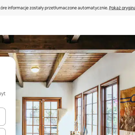
tóre informacje zostały przetłumaczone automatycznie. 
Pokaż orygina
byt
o nich za pomocą klawiszy strzałek w górę i w dół lub przeglądać j