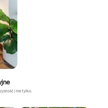
yjne
ystość i nie tylko.