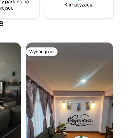
ny parking na
Klimatyzacja
iejscu
e
Wybór gości
Wybór gości