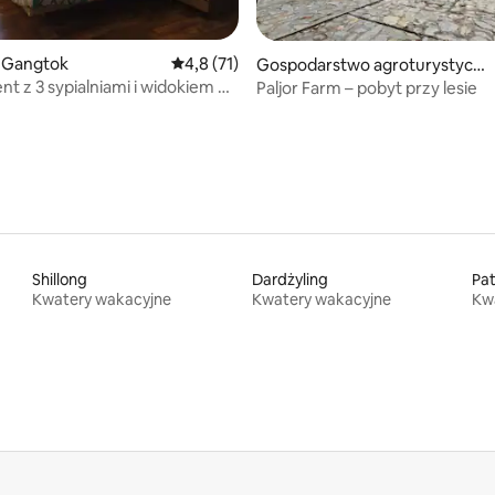
5, liczba recenzji: 23
 Gangtok
Średnia ocena: 4,8 na 5, liczba recenzji: 71
4,8 (71)
Gospodarstwo agroturystyczn
e w: Ravangla
t z 3 sypialniami i widokiem na
Paljor Farm – pobyt przy lesie
Shillong
Dardżyling
Pa
Kwatery wakacyjne
Kwatery wakacyjne
Kw