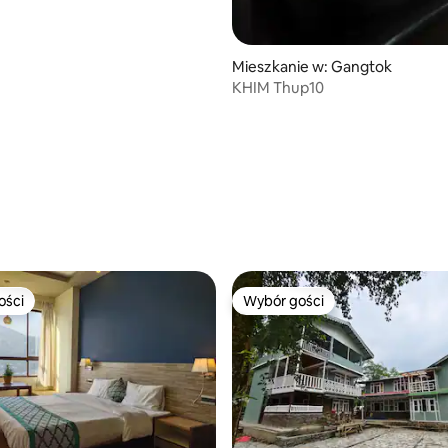
Mieszkanie w: Gangtok
KHIM Thup10
ości
Wybór gości
ości
Wybór gości