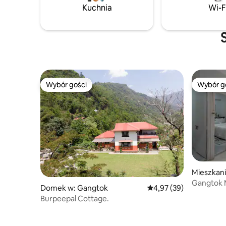
zrelaksow
Kuchnia
Wi-F
wyposażon
Mieszkani
zaprojek
między p
Wybór gości
Wybór g
Wybór gości
Wybór g
Mieszkan
Gangtok 
Domek w: Gangtok
Średnia ocena: 4,97 na 
4,97 (39)
z 2 sypial
Burpeepal Cottage.
miasto•