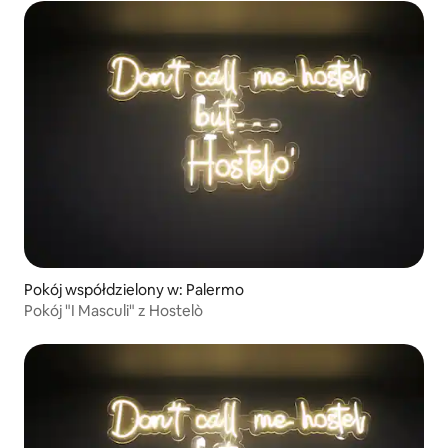
Pokój współdzielony w: Palermo
Pokój "I Masculi" z Hostelò