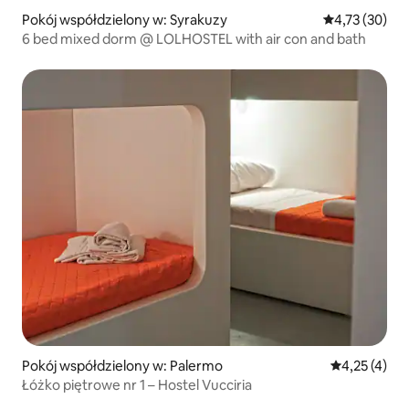
Pokój współdzielony w: Syrakuzy
Średnia ocena:
4,73 (30)
6 bed mixed dorm @ LOLHOSTEL with air con and bath
Pokój współdzielony w: Palermo
Średnia ocena
4,25 (4)
Łóżko piętrowe nr 1 – Hostel Vucciria