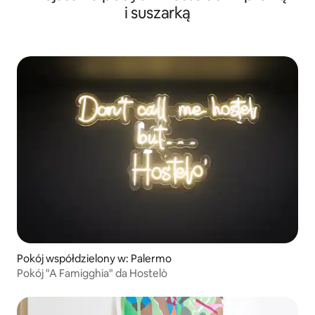
i suszarką
Pokój współdzielony w: Palermo
Pokój "A Famigghia" da Hostelò