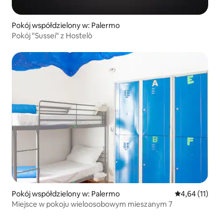
Pokój współdzielony w: Palermo
Pokój "Sussei" z Hostelò
Pokój współdzielony w: Palermo
Średnia ocena:
4,64 (11)
Miejsce w pokoju wieloosobowym mieszanym 7