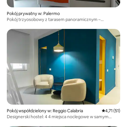
Pokój prywatny w: Palermo
Pokój trzyosobowy z tarasem panoramicznym –
Hostel Vucciria
Pokój współdzielony w: Reggio Calabria
Średnia ocena
4,71 (51)
Designerski hostel: 4 4 miejsca noclegowe w samym
centrum