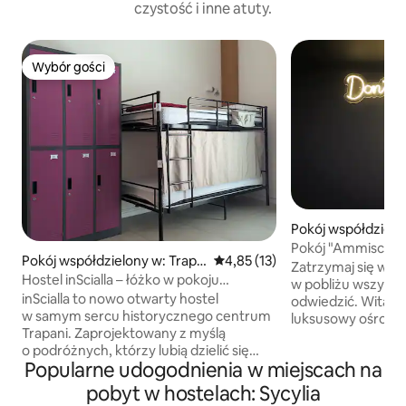
czystość i inne atuty.
Wybór gości
Wybór gości
Pokój współdzielo
Pokój "Ammiscata"
Pokój współdzielony w: Trapa
Średnia ocena: 4,85 na 5, liczba
4,85 (13)
Zatrzymaj się w l
ni
Hostel inScialla – łóżko w pokoju
w pobliżu wszystk
wieloosobowym dla kobiet
inScialla to nowo otwarty hostel
odwiedzić. Witaj w
w samym sercu historycznego centrum
luksusowy ośrod
Trapani. Zaprojektowany z myślą
samym sercu Pale
o podróżnych, którzy lubią dzielić się
tego, czy jesteś B
Popularne udogodnienia w miejscach na
wrażeniami, oferuje przytulne części
Flashpaker, nie ma
wspólne z sofami, gramofonem,
niezależnie od te
pobyt w hostelach: Sycylia
szachami, salą telewizyjną, w pełni
sam, czy w towarz