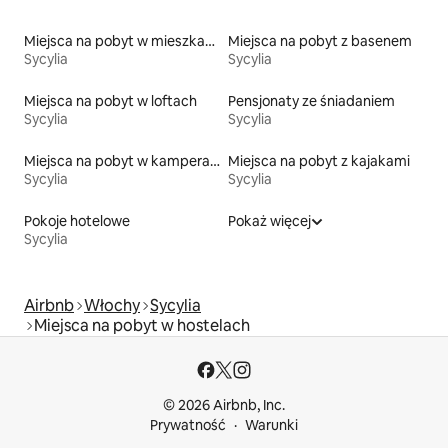
Miejsca na pobyt w mieszkaniach typu condo
Miejsca na pobyt z basenem
Sycylia
Sycylia
Miejsca na pobyt w loftach
Pensjonaty ze śniadaniem
Sycylia
Sycylia
Miejsca na pobyt w kamperach
Miejsca na pobyt z kajakami
Sycylia
Sycylia
Pokoje hotelowe
Pokaż więcej
Sycylia
Airbnb
Włochy
Sycylia
Miejsca na pobyt w hostelach
© 2026 Airbnb, Inc.
Prywatność
Warunki