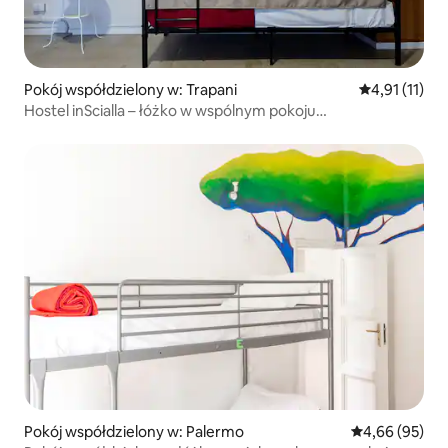
Pokój współdzielony w: Trapani
Średnia ocena
4,91 (11)
Hostel inScialla – łóżko w wspólnym pokoju
wieloosobowym
Pokój współdzielony w: Palermo
Średnia ocena:
4,66 (95)