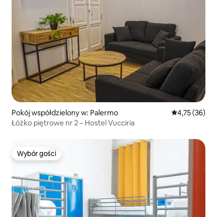
Pokój współdzielony w: Palermo
Średnia ocena:
4,75 (36)
Łóżko piętrowe nr 2 – Hostel Vucciria
Wybór gości
Wybór gości