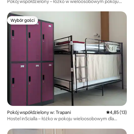
Pokój współdzielony – łóżko w wieloosobowym pokoju
mieszanym
Wybór gości
Wybór gości
Pokój współdzielony w: Trapani
Średnia ocena:
4,85 (13)
Hostel inScialla – łóżko w pokoju wieloosobowym dla
kobiet