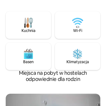
wyposażoną kuchnią i jadalnią. Hostel
Ciebie odpowiedni
oferuje dwa wieloosobowe pokoje
MASCULI” to pokó
mieszane i jeden pokój wieloosobowy dla
łóżkami w bardzo 
kobiet z szafkami i klimatyzacją. Goście
piętrowych i wspó
mają dostęp do 4 wspólnych łazienek,
zewnątrz. Cena ob
z których każda jest wyposażona
wodę zawsze za da
w toaletę, prysznic i umywalkę. Oferta
Kuchnia
Wi-Fi
znajdziesz usługi,
jest nowa, podobnie jak miejsce,
można zobaczyć w
wszystkie wymienione usługi są już
dostępne – z każdym dniem będzie ich
coraz więcej. 🦥
Basen
Klimatyzacja
Miejsca na pobyt w hostelach
odpowiednie dla rodzin