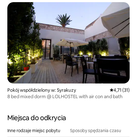
Pokój współdzielony w: Syrakuzy
Średnia ocena
4,71 (31)
8 bed mixed dorm @ LOLHOSTEL with air con and bath
Miejsca do odkrycia
Inne rodzaje miejsc pobytu
Sposoby spędzania czasu