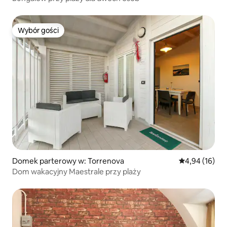
Wybór gości
Wybór gości
Domek parterowy w: Torrenova
Średnia ocena:
4,94 (16)
Dom wakacyjny Maestrale przy plaży