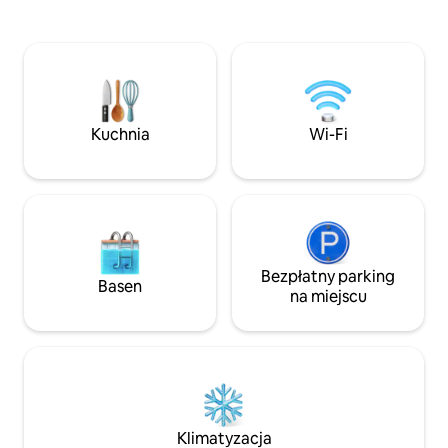
lokalizacja, aby w 
toaletą, umywalką itp. WIFI, system
kilometrów dotrze
muzyczny SONOS, 2. Dodatkowy
plaż między Trapan
prysznic+toaleta dla gości. Klimatyzacja,
oraz odwiedzić na
całkowicie otoczona zielenią. Czysta
miejsca dziedzict
natura, basen przed nosem. Kort
i historycznego zac
tenisowy w pobliżu, dipl. Pola golfowe.
Willa dla 4-14 osób jest również
Kuchnia
Wi-Fi
dostępna.
Bezpłatny parking
Basen
na miejscu
Klimatyzacja