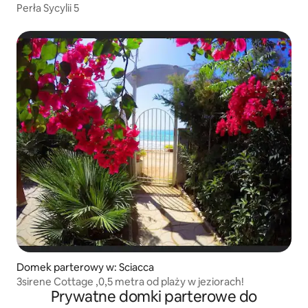
Perła Sycylii 5
Domek parterowy w: Sciacca
3sirene Cottage ,0,5 metra od plaży w jeziorach!
Prywatne domki parterowe do