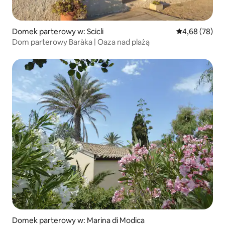
Domek parterowy w: Scicli
Średnia ocena:
4,68 (78)
Dom parterowy Baràka | Oaza nad plażą
Domek parterowy w: Marina di Modica