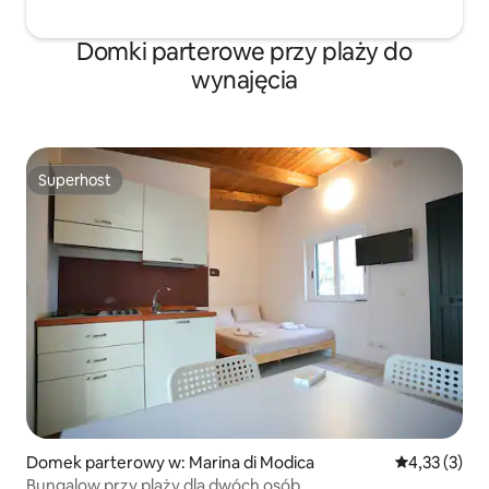
Domki parterowe przy plaży do
wynajęcia
Superhost
Superhost
Domek parterowy w: Marina di Modica
Średnia ocena
4,33 (3)
Bungalow przy plaży dla dwóch osób