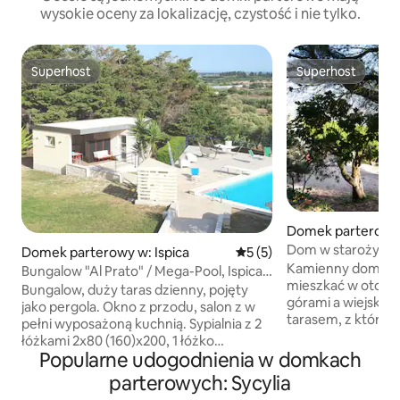
wysokie oceny za lokalizację, czystość i nie tylko.
Superhost
Superhost
Superhost
Superhost
Domek parterowy 
Dom w starożytnej
Domek parterowy w: Ispica
Średnia ocena: 5 na 5, liczb
5 (5)
Kamienny domek,
Bungalow "Al Prato" / Mega-Pool, Ispica -
mieszkać w otocze
Pozzallo
Bungalow, duży taras dzienny, pojęty
górami a wiejską 
jako pergola. Okno z przodu, salon z w
tarasem, z które
pełni wyposażoną kuchnią. Sypialnia z 2
krajobraz salin i 
łóżkami 2x80 (160)x200, 1 łóżko
ciszy i spokoju o 
Popularne udogodnienia w domkach
piętrowe 90x200, 2 dodatkowe łóżko lub
domu można dojec
łóżeczko dziecięce, jeśli wymagane.
parterowych: Sycylia
Ericina Difali / Cappucci
Pomieszczenie mokre z prysznicem,