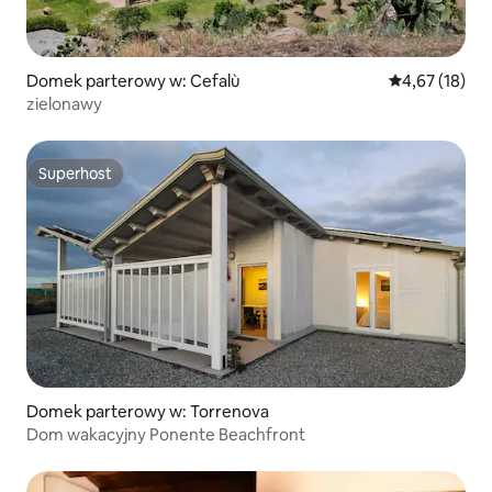
Domek parterowy w: Cefalù
Średnia ocena:
4,67 (18)
zielonawy
Superhost
Superhost
Domek parterowy w: Torrenova
Dom wakacyjny Ponente Beachfront