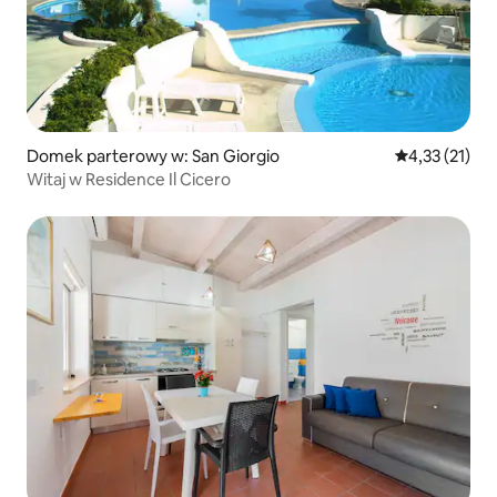
Domek parterowy w: San Giorgio
Średnia ocena:
4,33 (21)
Witaj w Residence Il Cicero