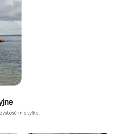
yjne
ystość i nie tylko.