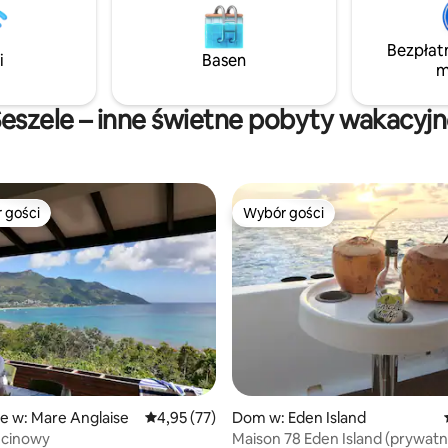
zapewniają domowy komfort, a
 tarasem. Ciesz się życiem na
inspirowany wyspą i ekologicz
 wygodą nowego budynku w
sprawiają, że każdy pobyt jest
Bezpłat
 przyrody
i
Basen
relaksujący, stylowy i niezapom
m
eszele – inne świetne pobyty wakacyj
 gości
Wybór gości
arniejsze z kategorii Wybór gości
Wybór gości
5, liczba recenzji: 47
e w: Mare Anglaise
Średnia ocena: 4,95 na 5, liczba recenzji: 77
4,95 (77)
Dom w: Eden Island
zcinowy
Maison 78 Eden Island (prywat