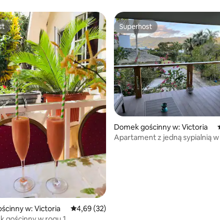
st
Superhost
st
Superhost
5, liczba recenzji: 13
Domek gościnny w: Victoria
Apartament z jedną sypialnią 
Soleil Resort
cinny w: Victoria
Średnia ocena: 4,69 na 5, liczba recenzji: 32
4,69 (32)
 gościnny w rogu 1