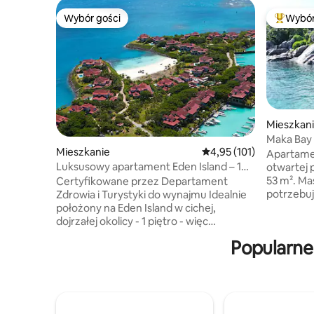
Wybór gości
Wybór
Wybór gości
Najpopul
Mieszkani
Maka Bay
Mieszkanie
Średnia ocena: 4,95 na 5
4,95 (101)
Apartame
Luksusowy apartament Eden Island – 1
otwartej 
piętro / bezpieczny, cichy, w pobliżu
53 m². Ma
Certyfikowane przez Departament
basenu
potrzebuj
Zdrowia i Turystyki do wynajmu Idealnie
i sprawić
położony na Eden Island w cichej,
wyjątkowy
dojrzałej okolicy - 1 piętro - więc
niesamow
bezpieczny dla dzieci apartament bez
Popularne
się co mi
dostępu do otwartej wody - widok na
deszczowe
zatokę – duża otwarta kuchnia + część
patrzeć na
dzienna otwiera się na ładny balkon do
gdy widzi
spożywania posiłków na świeżym
wzory na 
powietrzu - główna sypialnia z łóżkiem
wietrzne 