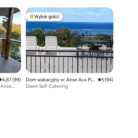
Wybór gości
Najpopularniejsze z kategorii Wybór gości
Średnia ocena: 4,87 na 5, liczba recenzji: 99
4,87 (99)
Dom wakacyjny w: Anse Aux Pin
Średnia ocena: 5 na 
5 (94)
s
w Anse
Dawn Self-Catering