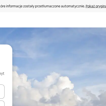
tóre informacje zostały przetłumaczone automatycznie. 
Pokaż orygina
byt
o nich za pomocą klawiszy strzałek w górę i w dół lub przeglądać j