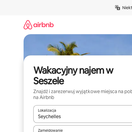
Przejdź
Niek
do
treści
Wakacyjny najem w
Seszele
Znajdź i zarezerwuj wyjątkowe miejsca na po
na Airbnb
Lokalizacja
Gdy wyniki będą dostępne, możesz poruszać się p
Zameldowanie