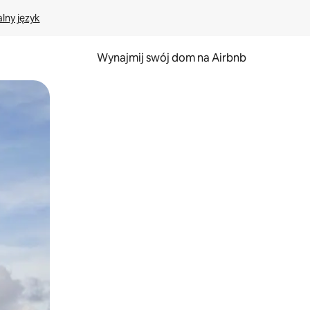
lny język
Wynajmij swój dom na Airbnb
e za pomocą gestów dotykowych lub przesuwania.