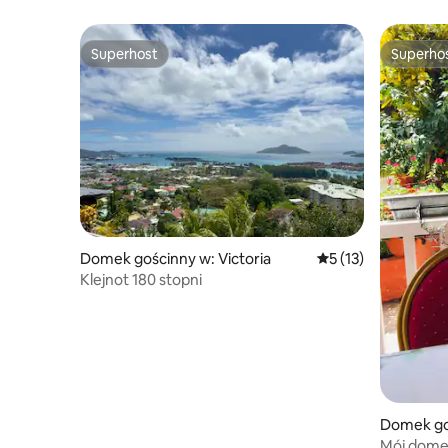
Superhost
Superho
Superhost
Superho
Domek gościnny w: Victoria
Średnia ocena: 5 na 
5 (13)
Klejnot 180 stopni
Domek goś
Mój domek