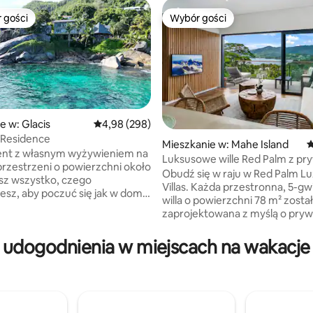
 gości
Wybór gości
arniejsze z kategorii Wybór gości
Wybór gości
e w: Glacis
Średnia ocena: 4,98 na 5, liczba recenzji: 298
4,98 (298)
 Residence
Mieszkanie w: Mahe Island
Ś
, liczba recenzji: 101
nt z własnym wyżywieniem na
Luksusowe wille Red Palm z pr
przestrzeni o powierzchni około
basenami
Obudź się w raju w Red Palm L
sz wszystko, czego
Villas. Każda przestronna, 5-g
esz, aby poczuć się jak w domu
willa o powierzchni 78 m² zosta
, że Twój pobyt będzie
zaprojektowana z myślą o prywa
. Odpręż się dzięki
oferuje wspaniałe widoki na doli
itym widokom, które zmieniają
ocean. Zanurz się w swoim pr
 udogodnienia w miejscach na wakacje 
nutę, każdego dnia. Nawet w
basenie bez krawędzi z soloną
 dni fajnie jest po prostu
a następnie zrelaksuj się na łóż
 morze i czuć się jak na łodzi,
king-size z miękką pościelą i p
sz, jak krople tworzą swoje
wybranymi z myślą o idealnym ś
płaskiej powierzchni morza. W
Nowoczesna kuchnia i ekspres
dni obserwuj łamiące się fale