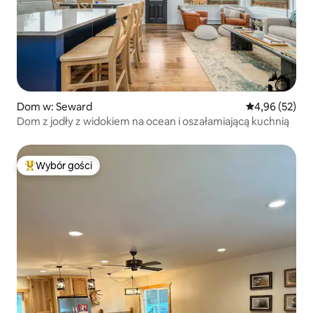
Dom w: Seward
Średnia ocena:
4,96 (52)
Dom z jodły z widokiem na ocean i oszałamiającą kuchnią
Wybór gości
Najpopularniejsze z kategorii Wybór gości