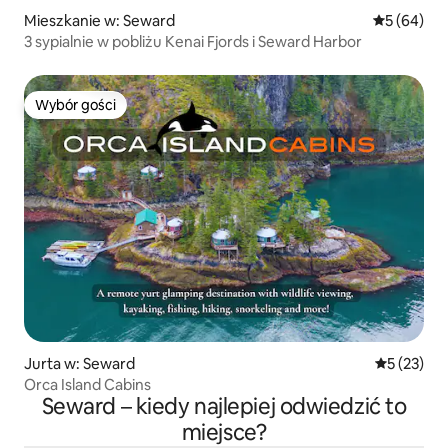
Mieszkanie w: Seward
Średnia oce
5 (64)
3 sypialnie w pobliżu Kenai Fjords i Seward Harbor
Wybór gości
Wybór gości
Jurta w: Seward
Średnia oce
5 (23)
Orca Island Cabins
Seward – kiedy najlepiej odwiedzić to
miejsce?