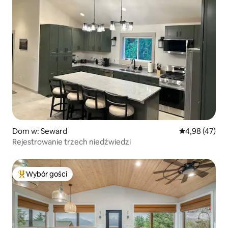
Dom w: Seward
Średnia ocena:
4,98 (47)
Rejestrowanie trzech niedźwiedzi
Wybór gości
Najpopularniejsze z kategorii Wybór gości