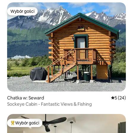
Wybór gości
Wybór gości
Chatka w: Seward
Średnia oce
5 (24)
Sockeye Cabin - Fantastic Views & Fishing
Wybór gości
Najpopularniejsze z kategorii Wybór gości