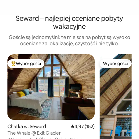
Seward – najlepiej oceniane pobyty
wakacyjne
Goście są jednomyślni: te miejsca na pobyt są wysoko
oceniane za lokalizację, czystość i nie tylko.
Wybór gości
Wybór gości
Najpopularniejsze z kategorii Wybór gości
Wybór gości
Chatka w: Seward
Średnia ocena: 4,97 na 5, liczba 
4,97 (152)
The Whale @ Exit Glacier