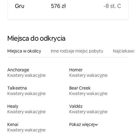
Gru
576 zł
-8 st. C
Miejsca do odkrycia
Miejsca w okolicy
Inne rodzaje miejsc pobytu
Najciekawsz
Anchorage
Homer
Kwatery wakacyjne
Kwatery wakacyjne
Talkeetna
Bear Creek
Kwatery wakacyjne
Kwatery wakacyjne
Healy
Valdéz
Kwatery wakacyjne
Kwatery wakacyjne
Kenai
Pokaż więcej
Kwatery wakacyjne