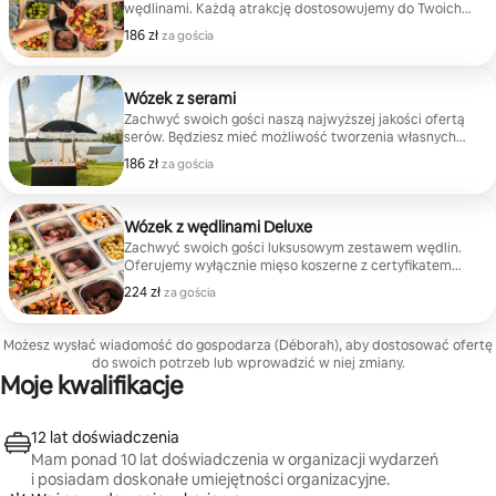
wędlinami. Każdą atrakcję dostosowujemy do Twoich
preferencji. Oferujemy wyłącznie mięso koszerne
186 zł
186 zł za gościa
za gościa
z certyfikatem KM. Na życzenie możemy zapewnić
opiekę nad dziećmi. Pakiet dla smakoszy obejmuje
3 produkty wędliniarskie do wyboru: francuski
saucisson, rosette, bresaolę, salami i chorizo. Obejmuje
Wózek z serami
wszystkie przystawki: owoce sezonowe, suszone
Zachwyć swoich gości naszą najwyższej jakości ofertą
owoce, ogórki i marchew, oliwki i ogórki kiszone,
serów. Będziesz mieć możliwość tworzenia własnych
orzechy, różne krakersy, precle oraz musztardę i figi.
tablic. W wózku z serami znajdują się 3 sery: brie,
186 zł
186 zł za gościa
za gościa
gouda i dojrzewający cheddar. Pyszne dodatki: owoce
sezonowe, owoce suszone, oliwki, pikle, orzechy,
krakersy, precle oraz dżem z miodem i figami.
Wózek z wędlinami Deluxe
Zachwyć swoich gości luksusowym zestawem wędlin.
Oferujemy wyłącznie mięso koszerne z certyfikatem
KM. Pakiet Deluxe obejmuje 3 produkty z kategorii
224 zł
224 zł za gościa
za gościa
wędlin dla smakoszy do wyboru: francuski saucisson,
rosette, bresaola, salami i chorizo. Obejmuje również
2 dodatkowe wędliny deluxe do wyboru: prosciutto,
Możesz wysłać wiadomość do gospodarza (Déborah), aby dostosować ofertę
coppa, pata negra i szaszłyki deluxe. Obejmuje
do swoich potrzeb lub wprowadzić w niej zmiany.
wszystkie przystawki: owoce sezonowe, suszone
Moje kwalifikacje
owoce, ogórki i marchew, oliwki i ogórki kiszone,
orzechy, różne krakersy, precle oraz musztardę i figi.
12 lat doświadczenia
Mam ponad 10 lat doświadczenia w organizacji wydarzeń
i posiadam doskonałe umiejętności organizacyjne.