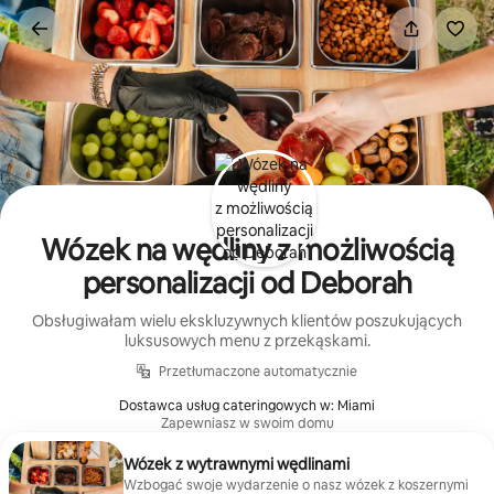
Przejdź
do
treści
Wózek na wędliny z możliwością
personalizacji od Deborah
Obsługiwałam wielu ekskluzywnych klientów poszukujących
luksusowych menu z przekąskami.
Przetłumaczone automatycznie
Dostawca usług cateringowych w: Miami
Zapewniasz w swoim domu
Wózek z wytrawnymi wędlinami
Wzbogać swoje wydarzenie o nasz wózek z koszernymi