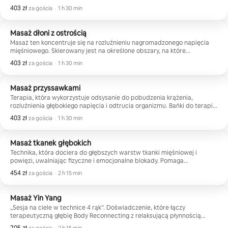
do redukcji stresu, odprężenia układu nerwowego i ponownego
403 zł
403 zł za gościa
,
za gościa
·
1 h 30 min
połączenia się z ciałem poprzez delikatność i dobre samopoczucie.
Masaż dłoni z ostrością
Masaż ten koncentruje się na rozluźnieniu nagromadzonego napięcia
mięśniowego. Skierowany jest na określone obszary, na które
wywierany jest silny nacisk w celu rozluźnienia przykurczów, poprawy
403 zł
403 zł za gościa
,
za gościa
·
1 h 30 min
ruchomości i zmniejszenia bólu fizycznego. Idealny dla osób, które
odczuwają fizyczny stres lub dyskomfort spowodowany aktywnością
fizyczną lub codzienną rutyną.
Masaż przyssawkami
Terapia, która wykorzystuje odsysanie do pobudzenia krążenia,
rozluźnienia głębokiego napięcia i odtrucia organizmu. Bańki do terapii
bańkowej pomagają rozluźnić powięź, złagodzić ból mięśni i aktywować
403 zł
403 zł za gościa
,
za gościa
·
1 h 30 min
naturalne procesy regeneracji. Idealny do relaksu, ukojenia
i ponownego połączenia się ze swoim ciałem poprzez intensywne
i wyzwalające doznania.
Masaż tkanek głębokich
Technika, która dociera do głębszych warstw tkanki mięśniowej i
powięzi, uwalniając fizyczne i emocjonalne blokady. Pomaga
rozładować przewlekłe napięcie, poprawić postawę i zapewnić
454 zł
454 zł za gościa
,
za gościa
·
2 h 15 min
organizmowi uczucie głębokiej, długotrwałej ulgi.
Masaż Yin Yang
„Sesja na ciele w technice 4 rąk”. Doświadczenie, które łączy
terapeutyczną głębię Body Reconnecting z relaksującą płynnością
masażu szwedzkiego (relaksującego), tworząc równowagę między
705 zł za gościa
,