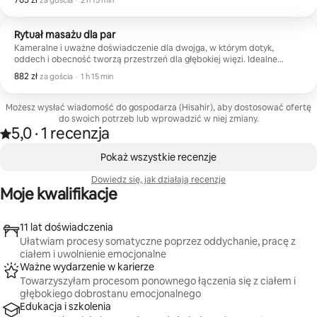
705 zł
za gościa
·
2 h 15 min
uwolnieniem a głębokim odpoczynkiem.
Rytuał masażu dla par
Kameralne i uważne doświadczenie dla dwojga, w którym dotyk,
oddech i obecność tworzą przestrzeń dla głębokiej więzi. Idealne
miejsce, aby wzmocnić więź, wspólnie się zrelaksować i spędzić chwilę
882 zł
882 zł za gościa
,
za gościa
·
1 h 15 min
pełną dobrego samopoczucia, troski i harmonii jako para.
Możesz wysłać wiadomość do gospodarza (Hisahir), aby dostosować ofertę
do swoich potrzeb lub wprowadzić w niej zmiany.
5,0
·
1 recenzja
Ocena 5,0 na 5 gwiazdek na podstawie 1 recenzji
,
Widać 0 z 0 elementów
Pokaż wszystkie recenzje
Dowiedz się, jak działają recenzje
Moje kwalifikacje
11 lat doświadczenia
Ułatwiam procesy somatyczne poprzez oddychanie, pracę z
ciałem i uwolnienie emocjonalne
Ważne wydarzenie w karierze
Towarzyszyłam procesom ponownego łączenia się z ciałem i
głębokiego dobrostanu emocjonalnego
Edukacja i szkolenia