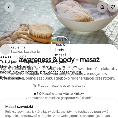
Przejdź
do
treści
Katharina
Bazylea, Szwajcaria
·
maj 2026
awareness & body - masaż
,
To był jeden z najlepszych masaży, jakie
kiedykolwiek miałam. Bardzo polecam. Dobry
Łączę techniki głębokiej tkanki, oddychania i świadomości ciała, aby
nacisk. Nawet pozwolili przyjechać naszemu psu.
uwolnić napięcie i ponownie połączyć ciało z emocjami w
Było dobrze.
bezpiecznej, pełnej szacunku i głęboko regenerującej przestrzeni.
Przetłumaczone automatycznie
5,0
·
Masażysta w: Miasto Meksyk
,
Zapewnione w miejscu gospodarza (Hisahir)
Masaż szwedzki
Relaksujący masaż, który łączy delikatne, płynne ruchy, aby poprawić
krążenie, rozładować napięcie i zapewnić głęboki stan spokoju. Idealna