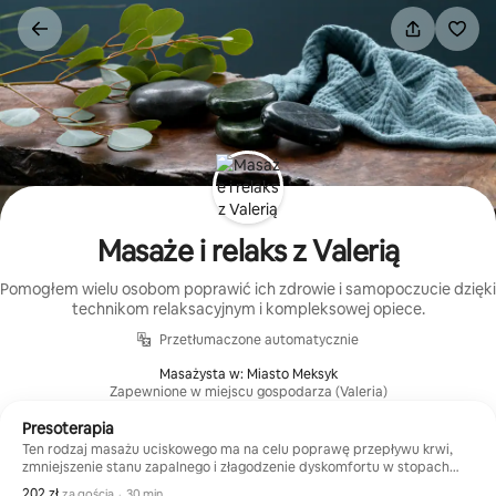
Przejdź
do
treści
Masaże i relaks z Valerią
Pomogłem wielu osobom poprawić ich zdrowie i samopoczucie dzięki
technikom relaksacyjnym i kompleksowej opiece.
Przetłumaczone automatycznie
Masażysta w: Miasto Meksyk
Zapewnione w miejscu gospodarza (Valeria)
Presoterapia
Ten rodzaj masażu uciskowego ma na celu poprawę przepływu krwi,
zmniejszenie stanu zapalnego i złagodzenie dyskomfortu w stopach
i nogach. Technika ta ma również na celu złagodzenie uczucia
202 zł
202 zł za gościa
,
za gościa
·
30 min