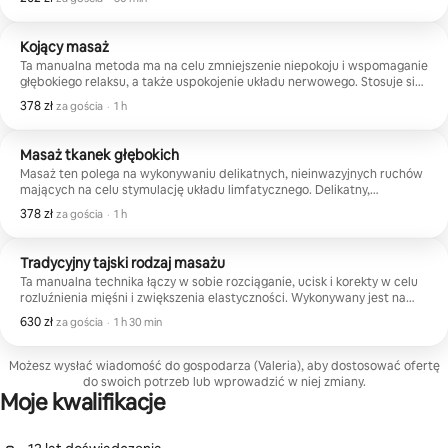
zmęczenia i wyczerpania oraz wywołanie uczucia lekkości.
Kojący masaż
Ta manualna metoda ma na celu zmniejszenie niepokoju i wspomaganie
głębokiego relaksu, a także uspokojenie układu nerwowego. Stosuje się
delikatne techniki uciskowe i harmonijne ruchy, aby rozluźnić napięte
378 zł
378 zł za gościa
,
za gościa
·
1 h
mięśnie i poprawić ogólne samopoczucie, a także ułatwić spokojny,
głęboki sen.
Masaż tkanek głębokich
Masaż ten polega na wykonywaniu delikatnych, nieinwazyjnych ruchów
mających na celu stymulację układu limfatycznego. Delikatny,
rytmiczny ucisk jest wywierany na określone obszary ciała, aby usunąć
378 zł
378 zł za gościa
,
za gościa
·
1 h
nadmiar płynów i zoptymalizować krążenie krwi.
Tradycyjny tajski rodzaj masażu
Ta manualna technika łączy w sobie rozciąganie, ucisk i korekty w celu
rozluźnienia mięśni i zwiększenia elastyczności. Wykonywany jest na
podłodze na matach i obejmuje mobilizacje, uciski i ruchy kołysania,
630 zł
630 zł za gościa
,
za gościa
·
1 h 30 min
których celem jest poprawa mobilności i równowagi ciała.
Możesz wysłać wiadomość do gospodarza (Valeria), aby dostosować ofertę
do swoich potrzeb lub wprowadzić w niej zmiany.
Moje kwalifikacje