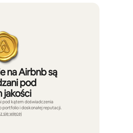
e na Airbnb są
zani pod
 jakości
ni pod kątem doświadczenia
ortfolio i doskonałej reputacji.
 się więcej