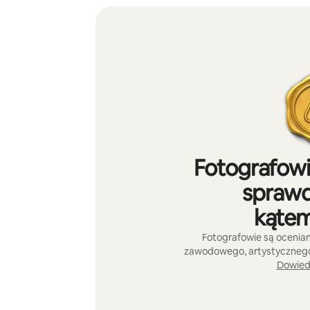
Fotografowi
sprawd
kątem
Fotografowie są ocenia
zawodowego, artystycznego p
Dowiedz