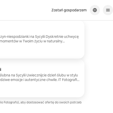
Zostań gospodarzem
yn-niespodzianki na Sycylii Dyskretnie uchwycę
h momentów w Twoim życiu w naturalny
o oświadczynach wybierzemy się na krótki
kilka spontanicznych portretów jako parze.
ylii.
 moment w naturalny i dyskretny sposób. Po
arze kilka spontanicznych zdjęć. Usługa
o a Trapani.
i
lubna na Sycylii Uwiecznijcie dzień ślubu w stylu
dziwe emocje i autentyczne chwile. IT Fotografia
 na Sycylii. W naturalny sposób fotografuję Twój
ziwe emocje i autentyczne chwile.
o Fotografo), aby dostosować ofertę do swoich potrzeb