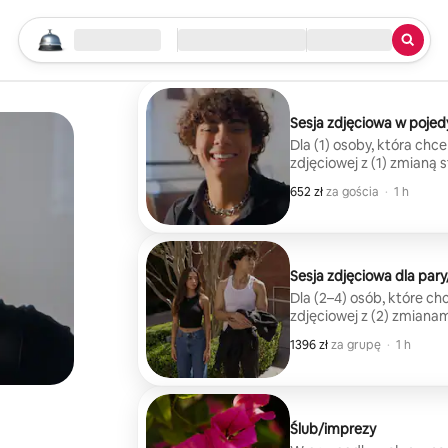
Rozpocznij wyszukiwanie
Lokalizacja
Zameldowanie/wymeldowanie
Rodzaj usługi
Sesja zdjęciowa w poje
Dla (1) osoby, która chce
zdjęciowej z (1) zmianą 
(zdjęcia edytuje Alex My
652 zł
652 zł za gościa
,
za gościa
·
1 h
Sesja zdjęciowa dla par
Dla (2–4) osób, które ch
zdjęciowej z (2) zmianam
zdjęć (zdjęcia edytuje A
1396 zł
1396 zł za grupę
,
za grupę
·
1 h
Ślub/imprezy