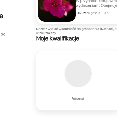
W przypadku usług wese
wydarzeniami. Obejmuje: 
o długości 10 minut oraz 
3163 zł
3163 zł za gościa
,
za gościa
·
3 h
a
edytowane przeze mnie,
Możesz wysłać wiadomość do gospodarza (Nathan), a
w niej zmiany.
a do
Moje kwalifikacje
Fotograf