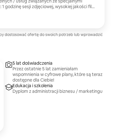
lnych / usług związanych ze specjalnymi
1 godzinę sesji zdjęciowej, wysokiej jakości film
(2) zmiany stroju w razie potrzeby. Zdjęcia są
 Alexa Myersa.
by dostosować ofertę do swoich potrzeb lub wprowadzić
5 lat doświadczenia
Przez ostatnie 5 lat zamieniałam
wspomnienia w cyfrowe plany, które są teraz
dostępne dla Ciebie!
Edukacja i szkolenia
Dyplom z administracji biznesu / marketingu