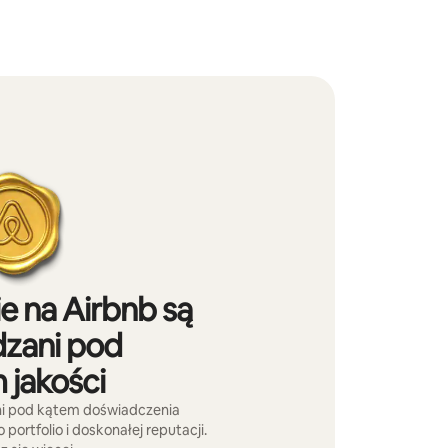
e na Airbnb są
zani pod
 jakości
ni pod kątem doświadczenia
ortfolio i doskonałej reputacji.