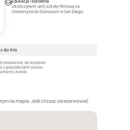
Edukacja i szkolenia
Ukończyłem(-am) szkołę filmową na
Uniwersytecie Stanowym w San Diego
z do: Kris
ły bezpieczne, do wysyłania
cji z gospodarzami zawsze
platformy Airbnb.
nym na mapie. Jeśli chcesz zarezerwować