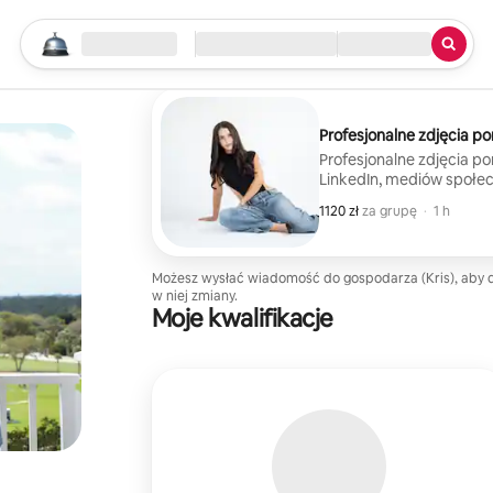
Rozpocznij wyszukiwanie
Lokalizacja
Zameldowanie/wymeldowanie
Rodzaj usługi
Profesjonalne zdjęcia p
Profesjonalne zdjęcia p
LinkedIn, mediów społec
minutowa sesja na śwież
1120 zł
1120 zł za grupę
,
za grupę
·
1 h
pewnych siebie portret
dotyczących pozy i wyra
jest więc wymagane. Ot
w wysokiej rozdzielczoś
Możesz wysłać wiadomość do gospodarza (Kris), aby 
w niej zmiany.
galerii online i będą go
Moje kwalifikacje
profilach lub platforma