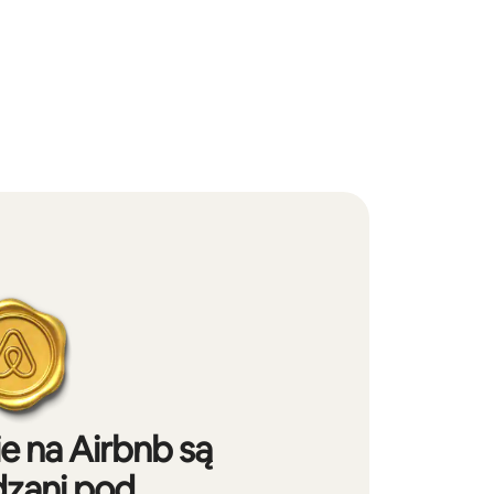
e na Airbnb są
zani pod