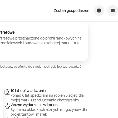
Zostań gospodarzem
ortretowe
ortretowe przeznaczone do profili randkowych na
znościowych i budowania osobistej marki. Ta 60-
ym powietrzu koncentruje się na naturalnych,
ach w luźnej atmosferze. Udzielam wskazówek
zu twarzy, więc doświadczenie w modelingu nie
rzymasz profesjonalnie edytowane zdjęcia
ci, które zostaną udostępnione w prywatnej
dostosować ofertę do swoich potrzeb lub wprowadzić
towe do wykorzystania na profesjonalnych
ch społecznościowych.
10 lat doświadczenia
Ponad 6 lat spędziłam na robieniu zdjęć dla
mojej marki Brand Oceanic Photography
Ważne wydarzenie w karierze
Byłam na okładkach różnych magazynów dla
projektantów i marek