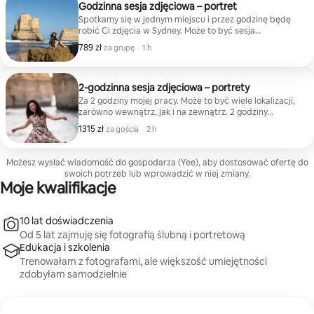
Godzinna sesja zdjęciowa – portret
Spotkamy się w jednym miejscu i przez godzinę będę
robić Ci zdjęcia w Sydney. Może to być sesja
portretowa dla jednej osoby lub rodziny albo sesja
789 zł
789 zł za grupę
,
za grupę
·
1 h
w lokalizacji takiej jak Circular Quay. Z przyjemnością
polecę Ci tę lokalizację, jeśli chcesz. Pracuje dla Sesja
portretowa w przyjemnym hotelu dla jednej osoby,
przyjaciół lub rodziny Świąteczna sesja zdjęciowa
2-godzinna sesja zdjęciowa – portrety
w lokalizacji takiej jak Opera
Za 2 godziny mojej pracy. Może to być wiele lokalizacji,
zarówno wewnątrz, jak i na zewnątrz. 2 godziny
obejmują czas dojazdu. Wszystkie zdjęcia zostaną
1315 zł
1315 zł za gościa
,
za gościa
·
2 h
zwrócone bez edycji.
Możesz wysłać wiadomość do gospodarza (Yee), aby dostosować ofertę do
swoich potrzeb lub wprowadzić w niej zmiany.
Moje kwalifikacje
10 lat doświadczenia
Od 5 lat zajmuję się fotografią ślubną i portretową
Edukacja i szkolenia
Trenowałam z fotografami, ale większość umiejętności
zdobyłam samodzielnie