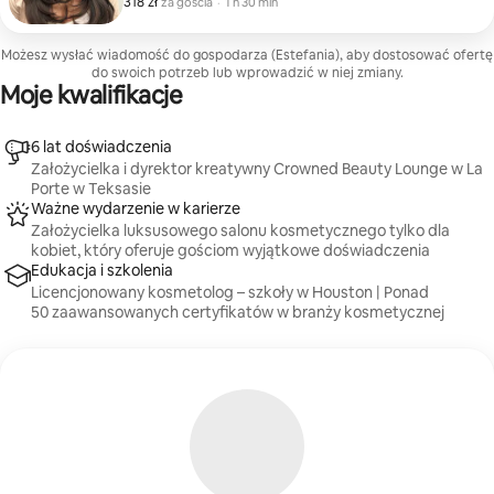
318 zł
318 zł za gościa
,
za gościa
·
1 h 30 min
nienagannie. Sesja obejmuje profesjonalne mycie
szamponem, odświeżenie skóry głowy oraz gładkie,
objętościowe suszenie, które nada włosom miękkość
Możesz wysłać wiadomość do gospodarza (Estefania), aby dostosować ofertę
i sprężystość (bez loków ani stylizacji lokówką). Ta
do swoich potrzeb lub wprowadzić w niej zmiany.
atrakcja jest idealna dla podróżnych, na specjalne
Moje kwalifikacje
okazje lub dla każdego, kto szuka wyjątkowej
pielęgnacji w eleganckiej, przyjaznej przestrzeni.
6 lat doświadczenia
Założycielka i dyrektor kreatywny Crowned Beauty Lounge w La
Porte w Teksasie
Ważne wydarzenie w karierze
Założycielka luksusowego salonu kosmetycznego tylko dla
kobiet, który oferuje gościom wyjątkowe doświadczenia
Edukacja i szkolenia
Licencjonowany kosmetolog – szkoły w Houston | Ponad
50 zaawansowanych certyfikatów w branży kosmetycznej