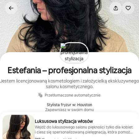
Przejdź
do
treści
Estefania – profesjonalna stylizacja
Jestem licencjonowaną kosmetologiem i założycielką ekskluzywnego
salonu kosmetycznego.
Przetłumaczone automatycznie
Stylista fryzur w: Houston
Zapewniasz w swoim domu
Luksusowa stylizacja włosów
Wejdź do luksusowego salonu piękności tylko dla kobiet
i ciesz się spersonalizowaną pielęgnacją, która pomoże
Ci się zrelaksować, poczuć pewnie i wyglądać