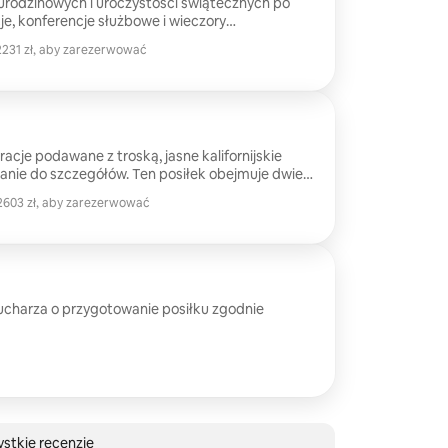
urodzinowych i uroczystości świątecznych po
je, konferencje służbowe i wieczory
 projektuję menu, które są osobiste,
231 zł, aby zarezerwować
e dopasowane do danej chwili. Podczas koktajlu
231 zł, aby zarezerwować
 kolację przygotowaliśmy trzy dania z deserem.
 dania można dodać na życzenie.
racje podawane z troską, jasne kalifornijskie
zanie do szczegółów. Ten posiłek obejmuje dwie
ze, rybę, mięso i deser. Menu jest starannie
603 zł, aby zarezerwować
 do gustów i preferencji żywieniowych klienta.
603 zł, aby zarezerwować
ucharza o przygotowanie posiłku zgodnie
i
stkie recenzje