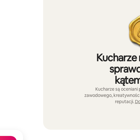
Kucharze 
sprawd
kątem
Kucharze są oceniani
zawodowego, kreatywności 
reputacji.
Do