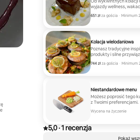
Od wykwintnych kolacji 
wyjazdy wellness, wakac
panieńskie/kawalerskie –
651 zł
651 zł za gościa
za gościa
·
Minimum 2
wyrafinowane i doskonal
Minimum 2
podamy przystawkę, a na
Dodatkowe przystawki i
Kolacja wielodaniowa
Poznasz tradycyjne inspi
produkty i silne przywią
przystawki, danie pierws
744 zł
744 zł za gościa
za gościa
·
Minimum 2
opracowane, dostosowane
Minimum 2
Niestandardowe menu
Możesz poprosić tego k
z Twoimi preferencjami.
zę
ne
Wycena na życzenie
5,0
·
1 recenzja
Ocena 5,0 na 5 gwiazdek na podstawie 1 recenzj
,
Widać 0 z 0 elementów
Pokaż wszy