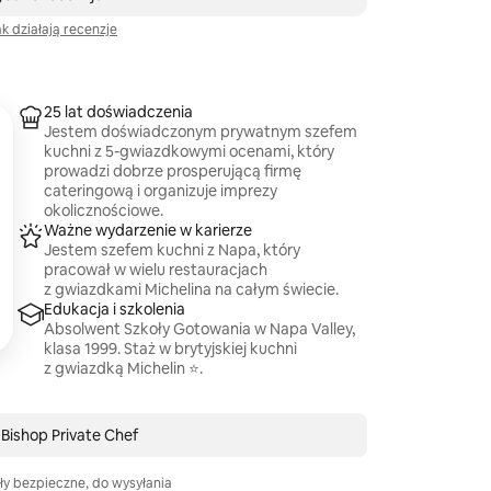
ak działają recenzje
25 lat doświadczenia
Jestem doświadczonym prywatnym szefem
kuchni z 5-gwiazdkowymi ocenami, który
prowadzi dobrze prosperującą firmę
cateringową i organizuje imprezy
okolicznościowe.
Ważne wydarzenie w karierze
Jestem szefem kuchni z Napa, który
pracował w wielu restauracjach
z gwiazdkami Michelina na całym świecie.
Edukacja i szkolenia
Absolwent Szkoły Gotowania w Napa Valley,
klasa 1999. Staż w brytyjskiej kuchni
z gwiazdką Michelin ⭐️.
 Bishop Private Chef
ły bezpieczne, do wysyłania