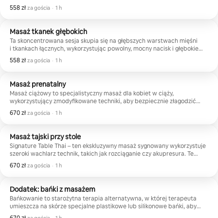
rozmowni, 
ruchy okrężne, klepanie i wibracje. Te techniki pomagają rozgrzać
558 zł
558 zł za gościa
,
za gościa
·
1 h
mięśnie, rozluźnić napięcie, poprawić elastyczność i uspokoić układ
miejscu, z
nerwowy. ** „Terapia gorącymi kamieniami pleców jest bezpłatna przy
sesjami, p
wszystkich usługach masażu”.**
Masaż tkanek głębokich
a cała atr
Ta skoncentrowana sesja skupia się na głębszych warstwach mięśni
żałowaliśm
i tkankach łącznych, wykorzystując powolny, mocny nacisk i głębokie
osoby, któ
pociągnięcia, aby złagodzić przewlekłe napięcie i ból. „Terapia
558 zł
558 zł za gościa
,
za gościa
·
1 h
przyszłym 
gorącymi kamieniami pleców jest bezpłatna przy wszystkich usługach
moje przy
masażu”.
Jest nies
Masaż prenatalny
Masaż ciążowy to specjalistyczny masaż dla kobiet w ciąży,
wykorzystujący zmodyfikowane techniki, aby bezpiecznie złagodzić
typowe dolegliwości, takie jak ból pleców, obrzęki i stres. „Terapia
670 zł
670 zł za gościa
,
za gościa
·
1 h
gorącymi kamieniami pleców jest bezpłatna przy wszystkich usługach
masażu”.
Masaż tajski przy stole
Signature Table Thai – ten ekskluzywny masaż sygnowany wykorzystuje
szeroki wachlarz technik, takich jak rozciąganie czy akupresura. Te
ruchy mają na celu poprawę przepływu energii w całym ciele, a także
670 zł
670 zł za gościa
,
za gościa
·
1 h
oleju. Skutecznie zmniejsza napięcie mięśni, przewlekły ból
pleców/stawów, bóle głowy i stres, jednocześnie zwiększając zakres
ruchu. Ta kompleksowa terapia wellness, czerpiąca z tradycyjnych
Dodatek: bańki z masażem
masaży, takich jak masaż tajski (Nuad Thai) i szwedzki, jest optymalna
Bańkowanie to starożytna terapia alternatywna, w której terapeuta
dla ogólnego stanu zdrowia.
umieszcza na skórze specjalne plastikowe lub silikonowe bańki, aby
wytworzyć podciśnienie. To ssanie pociąga skórę i leżące pod nią tkanki
670 zł za gościa
,