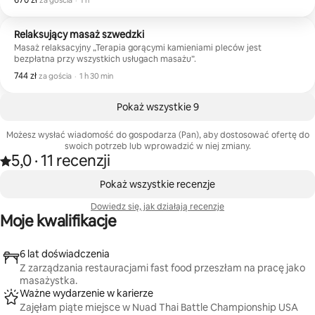
670 zł
za gościa
·
1 h
do góry, co, jak się uważa, zwiększa przepływ krwi, łagodzi napięcie
mięśni i wspomaga gojenie.
Relaksujący masaż szwedzki
Masaż relaksacyjny „Terapia gorącymi kamieniami pleców jest
bezpłatna przy wszystkich usługach masażu”.
744 zł
744 zł za gościa
,
za gościa
·
1 h 30 min
Pokaż wszystkie 9
Możesz wysłać wiadomość do gospodarza (Pan), aby dostosować ofertę do
swoich potrzeb lub wprowadzić w niej zmiany.
5,0
·
11 recenzji
Ocena 5,0 na 5 gwiazdek na podstawie 11 recenzji
,
Widać 0 z 0 elementów
Pokaż wszystkie recenzje
Dowiedz się, jak działają recenzje
Moje kwalifikacje
6 lat doświadczenia
Z zarządzania restauracjami fast food przeszłam na pracę jako
masażystka.
Ważne wydarzenie w karierze
Zajęłam piąte miejsce w Nuad Thai Battle Championship USA