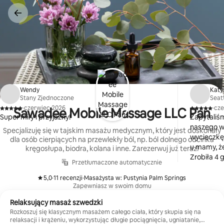
Przejdź
do
treści
Wendy
Katy
Stany Zjednoczone
Seat
·
czerwiec 2026
·
cze
Sawadee Mobile Massage LLC Pan
,
,
Super miły i przyjazny!
Zapytaliś
naszego w
Specjalizuję się w tajskim masażu medycznym, który jest doskonały
wycieczkę 
dla osób cierpiących na przewlekły ból, np. ból dolnego odcinka
u mamy, ż
kręgosłupa, biodra, kolana i inne. Zarezerwuj już teraz!
Zrobiła 4 
Przetłumaczone automatycznie
jedną z t
masaże dla
5,0
·
11 recenzji
·
Masażysta w: Pustynia Palm Springs
,
,
Zapewniasz w swoim domu
masaż był
całego cia
Relaksujący masaż szwedzki
z najlepsz
Rozkoszuj się klasycznym masażem całego ciała, który skupia się na
i uważna, 
relaksacji i krążeniu, wykorzystując długie pociągnięcia, ugniatanie,