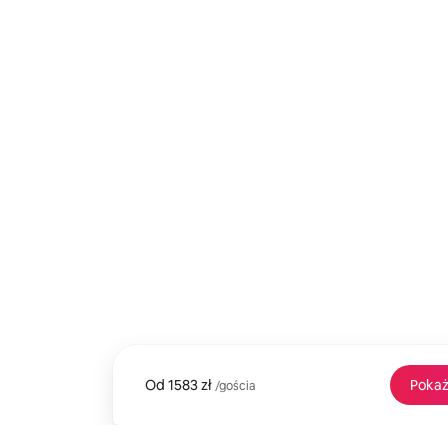
Od
Od 1583 zł za gościa
1583 zł
Pokaż
/gościa