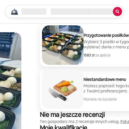
Rozpocznij wyszukiwanie
Lokalizacja
Zameldowanie/wymeldowanie
Rodzaj usługi
Przygotowanie posiłkó
Wybierz 3 posiłki w tygo
wybierać dania z menu 
dzięki czemu przygotow
1583 zł
1583 zł za gościa
za gościa
i całkowicie bezstresowe
Niestandardowe menu
Możesz poprosić tego k
z Twoimi preferencjami.
Wycena na życzenie
Nie ma jeszcze recenzji
Ten gospodarz ma 2 recenzje innych usług.
Poka
Moje kwalifikacje