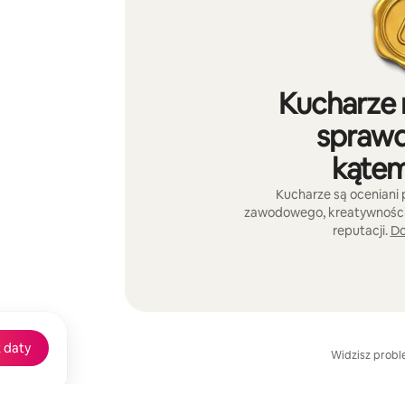
Kucharze 
sprawd
kątem
Kucharze są oceniani
zawodowego, kreatywności 
reputacji.
Do
 daty
Widzisz prob