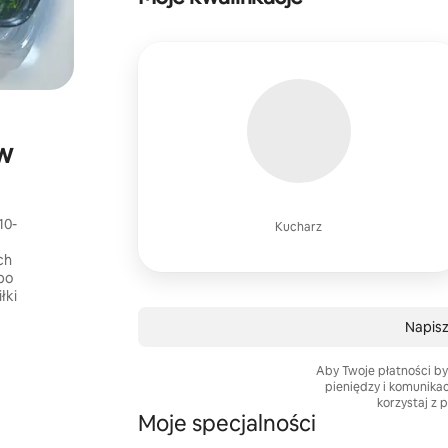
w
10-
Kucharz
ch
po
łki
Napisz 
Aby Twoje płatności by
pieniędzy i komunika
korzystaj z 
Moje specjalności