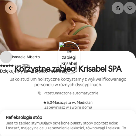
Przejdź
do
treści
Ismaele Alberto
·
maj 2026
Korzystne zabiegi Krisabel SPA
,
Dziękujemy za wszystko Pochwały
Jako studium holistyczne korzystamy z wykwalifikowanego
personelu w różnych dyscyplinach.
Przetłumaczone automatycznie
5,0
·
Masażysta w: Mediolan
,
Zapewniasz w swoim domu
Refleksologia stóp
Jest to zabieg stymulujący określone punkty stopy poprzez ucisk
i masaż, mający na celu zapewnienie lekkości, równowagi i relaksu. To
idealne miejsce dla tych, którzy chcą uwolnić napięcie i odzyskać