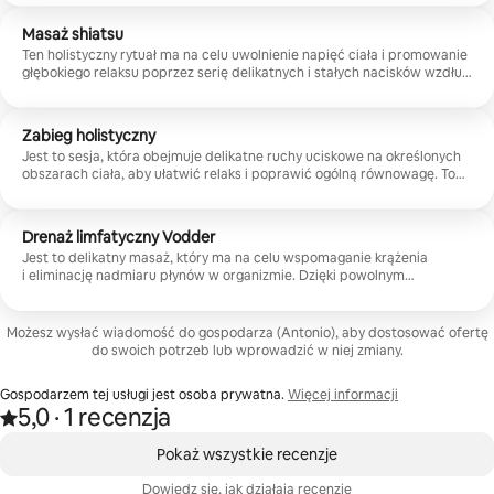
energię.
Masaż shiatsu
Ten holistyczny rytuał ma na celu uwolnienie napięć ciała i promowanie
głębokiego relaksu poprzez serię delikatnych i stałych nacisków wzdłuż
meridianów i punktów energetycznych. Jest szczególnie odpowiedni
dla tych, którzy chcą zmniejszyć stres i na nowo odkryć spokój i dobre
samopoczucie.
Zabieg holistyczny
Jest to sesja, która obejmuje delikatne ruchy uciskowe na określonych
obszarach ciała, aby ułatwić relaks i poprawić ogólną równowagę. To
idealne miejsce dla tych, którzy chcą przywrócić harmonię między
ciałem a umysłem.
Drenaż limfatyczny Vodder
Jest to delikatny masaż, który ma na celu wspomaganie krążenia
i eliminację nadmiaru płynów w organizmie. Dzięki powolnym
i rytmicznym ruchom pomaga zmniejszyć uczucie opuchlizny
i poprawić samopoczucie nóg. Jest idealny dla tych, którzy chcą
delikatnego i relaksującego masażu.
Możesz wysłać wiadomość do gospodarza (Antonio), aby dostosować ofertę
do swoich potrzeb lub wprowadzić w niej zmiany.
Gospodarzem tej usługi jest osoba prywatna.
Więcej informacji
5,0
·
1 recenzja
Ocena 5,0 na 5 gwiazdek na podstawie 1 recenzji
,
Widać 0 z 0 elementów
Pokaż wszystkie recenzje
Dowiedz się, jak działają recenzje