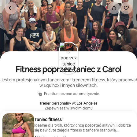
Przejdź
do
treści
Fitness poprzez taniec z Carol
Jestem profesjonalnym tancerzem i trenerem fitness, który pracował
w Equinox i innych siłowniach.
Przetłumaczone automatycznie
Trener personalny w: Los Angeles
Zapewniasz w swoim domu
Taniec fitness
Idealne dla tych, którzy chcą pozostać aktywni i dobrze
się bawić, te zajęcia fitness z tańcem stanowią
wyzwanie i dodają energii dzięki muzyce i