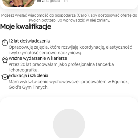
465 zł
465 zł za gościa
,
za gościa
·
1 h
dynamicznym ruchom, które poprawiają zdrowie
układu sercowo-naczyniowego i napięcie mięśni.
Możesz wysłać wiadomość do gospodarza (Carol), aby dostosować ofertę do
swoich potrzeb lub wprowadzić w niej zmiany.
Moje kwalifikacje
12 lat doświadczenia
Opracowuję zajęcia, które rozwijają koordynację, elastyczność
i wytrzymałość sercowo-naczyniową.
Ważne wydarzenie w karierze
Przez 20 lat pracowałam jako profesjonalna tancerka
i choreografka.
Edukacja i szkolenia
Mam wykształcenie wychowawcze i pracowałem w Equinox,
Gold's Gym i innych.