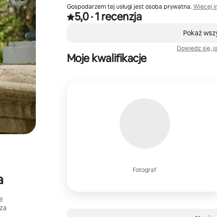
Gospodarzem tej usługi jest osoba prywatna.
Więcej i
5,0
·
1 recenzja
Ocena 5,0 na 5 gwiazdek na podstawie 1 recenzj
,
Widać 0 z 0 elementów
Pokaż wszy
Dowiedz się, j
Moje kwalifikacje
Fotograf
a
e
 za