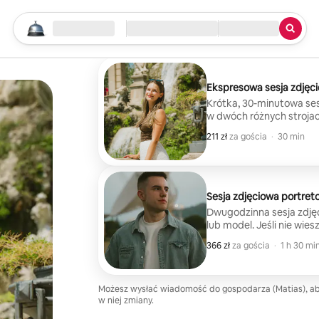
Rozpocznij wyszukiwanie
Lokalizacja
Zameldowanie/wymeldowanie
Rodzaj usługi
e mówi po angielsku, a rezultat
Ekspresowa sesja zdjęc
Krótka, 30-minutowa sesj
w dwóch różnych stroja
i wspomnienie sesji zdj
211 zł
211 zł za gościa
,
za gościa
·
30 min
Sesja zdjęciowa portret
Dwugodzinna sesja zdjęc
lub model. Jeśli nie wies
komfortowo, nie martw si
366 zł
366 zł za gościa
,
za gościa
·
1 h 30 mi
będą wyglądać tak, jak s
lokalizacjach i z różnym
wspomnień, które stwor
zdjęć
Możesz wysłać wiadomość do gospodarza (Matias), a
w niej zmiany.