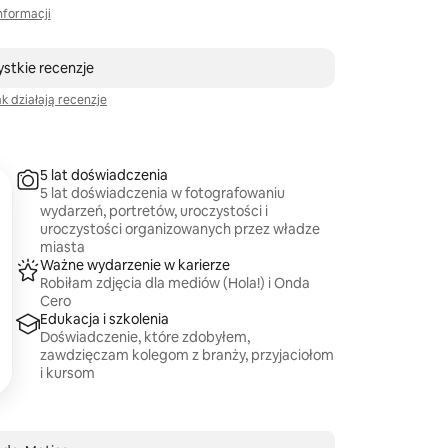
nformacji
i
stkie recenzje
ak działają recenzje
5 lat doświadczenia
5 lat doświadczenia w fotografowaniu
wydarzeń, portretów, uroczystości i
uroczystości organizowanych przez władze
miasta
Ważne wydarzenie w karierze
Robiłam zdjęcia dla mediów (Hola!) i Onda
Cero
Edukacja i szkolenia
Doświadczenie, które zdobyłem,
zawdzięczam kolegom z branży, przyjaciołom
i kursom