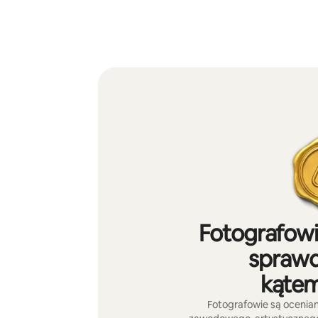
Fotografowi
sprawd
kątem
Fotografowie są ocenia