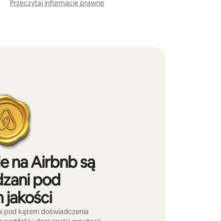
Przeczytaj informacje prawne
e na Airbnb są
zani pod
 jakości
ni pod kątem doświadczenia