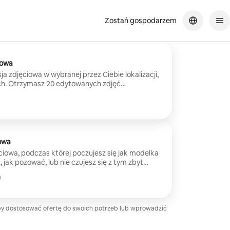
Zostań gospodarzem
iowa
a zdjęciowa w wybranej przez Ciebie lokalizacji,
ch. Otrzymasz 20 edytowanych zdjęć
ęciowej w niesamowitych miejscach.
owa
iowa, podczas której poczujesz się jak modelka
z, jak pozować, lub nie czujesz się z tym zbyt
ę – nauczysz się kilku póz, dzięki którym zdjęcia
n
obie wyobrażasz. Sesja odbędzie się w kilku
i strojami, dzięki czemu uzyskasz wiele różnych
zymy razem. Prześlemy łącznie 50 edytowanych
by dostosować ofertę do swoich potrzeb lub wprowadzić