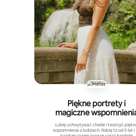
Piękne portrety i
magiczne wspomnieni
Lubię uchwytywać chwile i tworzyć piękn
wspomnienia o ludziach. Robię to od 5 lat i
każdym razem tworzę coraz bardziej