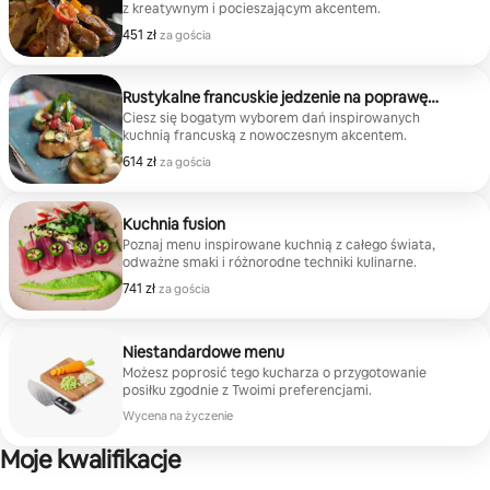
z kreatywnym i pocieszającym akcentem.
451 zł
451 zł za gościa
za gościa
Rustykalne francuskie jedzenie na poprawę
humoru
Ciesz się bogatym wyborem dań inspirowanych
kuchnią francuską z nowoczesnym akcentem.
614 zł
614 zł za gościa
za gościa
Kuchnia fusion
Poznaj menu inspirowane kuchnią z całego świata,
odważne smaki i różnorodne techniki kulinarne.
741 zł
741 zł za gościa
za gościa
Niestandardowe menu
Możesz poprosić tego kucharza o przygotowanie
posiłku zgodnie z Twoimi preferencjami.
Wycena na życzenie
Moje kwalifikacje