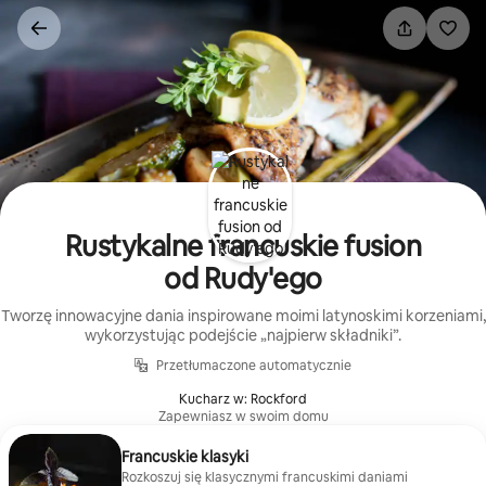
Przejdź
do
treści
Rustykalne francuskie fusion
od Rudy'ego
Tworzę innowacyjne dania inspirowane moimi latynoskimi korzeniami,
wykorzystując podejście „najpierw składniki”.
Przetłumaczone automatycznie
Kucharz w: Rockford
Zapewniasz w swoim domu
Francuskie klasyki
Rozkoszuj się klasycznymi francuskimi daniami