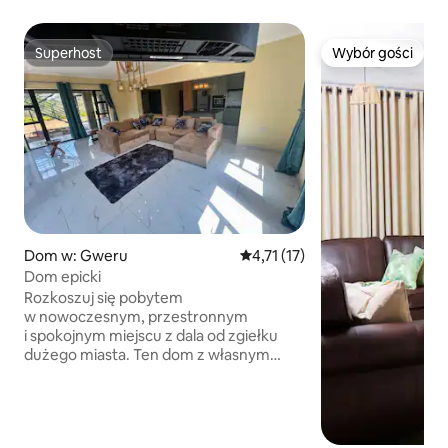
Superhost
Wybór gości
Superhost
Wybór gości
Dom w: Gweru
Średnia ocena: 4,71 na 5, liczba
4,71 (17)
Dom epicki
Rozkoszuj się pobytem
w nowoczesnym, przestronnym
i spokojnym miejscu z dala od zgiełku
dużego miasta. Ten dom z własnym
wyżywieniem oferuje przytulne pokoje,
w których można się zrelaksować,
odprężyć i oglądać Netflix na żądanie. ✅
4 pokoje dwuosobowe o standardowej