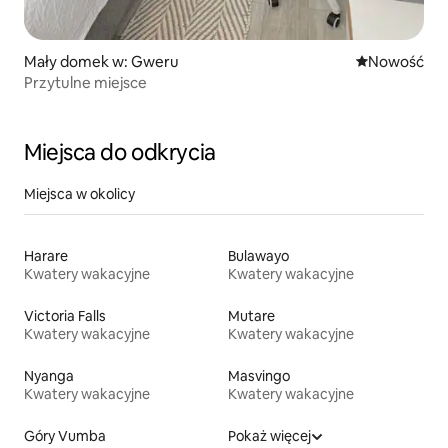
Mały domek w: Gweru
Nowe miejsc
Nowość
Przytulne miejsce
Miejsca do odkrycia
Miejsca w okolicy
Harare
Bulawayo
Kwatery wakacyjne
Kwatery wakacyjne
Victoria Falls
Mutare
Kwatery wakacyjne
Kwatery wakacyjne
Nyanga
Masvingo
Kwatery wakacyjne
Kwatery wakacyjne
Góry Vumba
Pokaż więcej