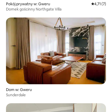
Pokój prywatny w: Gweru
Średnia ocen
4,71 (7)
Domek gościnny Northgate Villa
Dom w: Gweru
Sunderdale