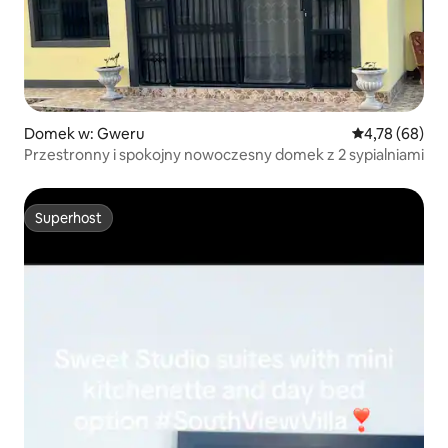
Domek w: Gweru
Średnia ocena:
4,78 (68)
Przestronny i spokojny nowoczesny domek z 2 sypialniami
Superhost
Superhost