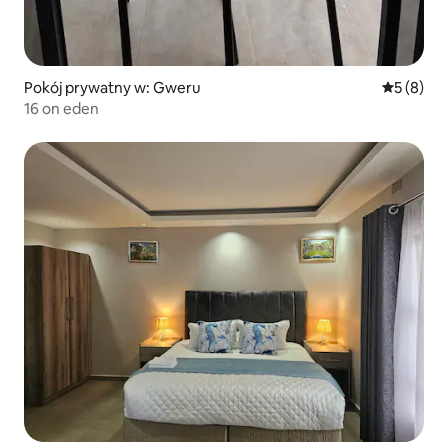
Pokój prywatny w: Gweru
Średnia oc
5 (8)
16 on eden