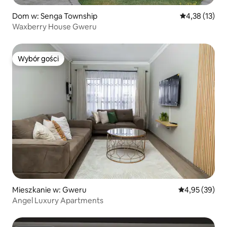
Dom w: Senga Township
Średnia ocena:
4,38 (13)
Waxberry House Gweru
Wybór gości
Wybór gości
Mieszkanie w: Gweru
Średnia ocena:
4,95 (39)
Angel Luxury Apartments