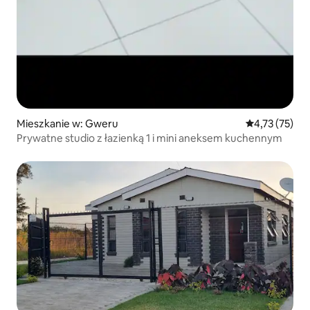
Mieszkanie w: Gweru
Średnia ocena:
4,73 (75)
Prywatne studio z łazienką 1 i mini aneksem kuchennym