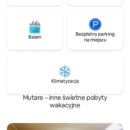
rozgwieżdżonym niebem, owiniętym w
chłodnym górskim powietrzu
Bezpłatny parking
Basen
na miejscu
Klimatyzacja
Mutare – inne świetne pobyty
wakacyjne