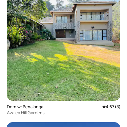
Dom w: Penalonga
Średnia ocena
4,67 (3)
Azalea Hill Gardens