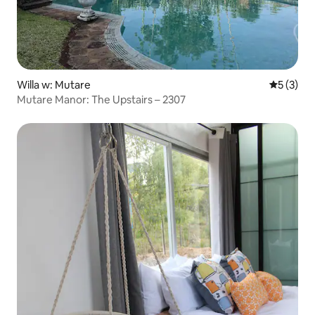
Willa w: Mutare
Średnia oc
5 (3)
Mutare Manor: The Upstairs – 2307