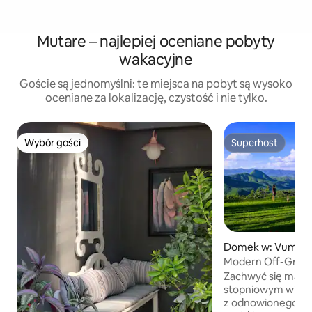
Mutare – najlepiej oceniane pobyty
wakacyjne
Goście są jednomyślni: te miejsca na pobyt są wysoko
oceniane za lokalizację, czystość i nie tylko.
Wybór gości
Superhost
Wybór gości
Superhost
Domek w: Vumba 
s
Modern Off-Grid 
View, Vumba
Zachwyć się maje
stopniowym wido
z odnowionego, 