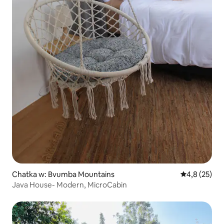
Chatka w: Bvumba Mountains
Średnia ocena
4,8 (25)
Java House- Modern, MicroCabin