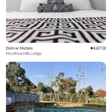
Dom w: Mutare
Średnia ocena
4,67 (3)
Murahwa Hills Lodge