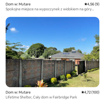
Dom w: Mutare
Średnia ocena
4,56 (9)
Spokojne miejsce na wypoczynek z widokiem na góry
i zasilaniem słonecznym
Dom w: Mutare
Średnia ocena: 
4,72 (100)
Lifetime Shelter, Cały dom w Fairbridge Park