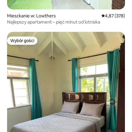
Mieszkanie w: Lowthers
Średnia ocena: 
4,87 (378)
Najlepszy apartament – pięć minut od lotniska
Wybór gości
Wybór gości