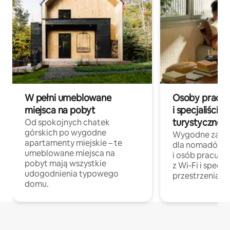
W pełni umeblowane
Osoby pracują
miejsca na pobyt
i specjaliści z
turystycznej
Od spokojnych chatek
górskich po wygodne
Wygodne zakw
apartamenty miejskie – te
dla nomadów 
umeblowane miejsca na
i osób pracując
pobyt mają wszystkie
z Wi-Fi i specja
udogodnienia typowego
przestrzenią do
domu.