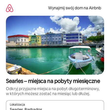
Przejdź
do
Wynajmij swój dom na Airbnb
treści
Searles – miejsca na pobyty miesięczne
Odkryj przyjazne miejsca na pobyt długoterminowy,
w których możesz zostać na miesiąc lub dłużej.
Lokalizacja
Gdy wyniki będą dostępne, możesz poruszać się po nich za pom