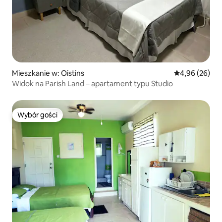
Mieszkanie w: Oistins
Średnia ocena:
4,96 (26)
Widok na Parish Land – apartament typu Studio
Wybór gości
Wybór gości