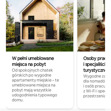
W pełni umeblowane
Osoby pracują
miejsca na pobyt
i specjaliści z
turystycznej
Od spokojnych chatek
górskich po wygodne
Wygodne zakw
apartamenty miejskie – te
dla nomadów 
umeblowane miejsca na
i osób pracując
pobyt mają wszystkie
z Wi-Fi i specja
udogodnienia typowego
przestrzenią do
domu.