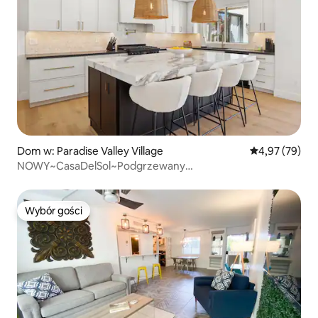
Dom w: Paradise Valley Village
Średnia ocena:
4,97 (79)
NOWY~CasaDelSol~Podgrzewany
basen~Jacuzzi~Scottsdale
Wybór gości
Wybór gości