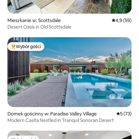
Mieszkanie w: Scottsdale
Średnia ocena
4,9 (59)
Desert Oasis in Old Scottsdale
Wybór gości
Najpopularniejsze z kategorii Wybór gości
Domek gościnny w: Paradise Valley Village
Średnia oce
5 (73)
Modern Casita Nestled in Tranquil Sonoran Desert