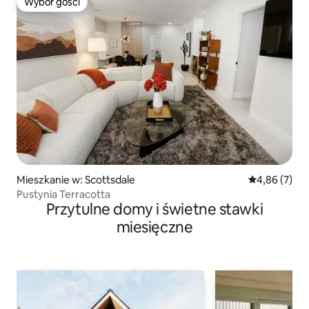
Wybór gości
Wybór gości
Mieszkanie w: Scottsdale
Średnia ocena
4,86 (7)
Pustynia Terracotta
Przytulne domy i świetne stawki
miesięczne